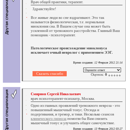
Врач общей практики, терапевт.
Здравствуйте!
Все живые люди во сне вздрагивают. Это так
называется физиологическая, т.е. нормальная
миоклония сна. В Вашем случае она может быть
усиленной от тревожного расстройства. Главный Ваш
помощник - психотерапевт.
Патологическое происхождение миоклонуса
исключает очный невролог с применением ЭЭГ.
Время создания:
12 Февраля 2012 21:14
Оценок:
0
Смирнов Сергей Николаевич
врач психотерапевт-психиатр, Москва.
Одно из главных проявлений тревожного невроза - это
повышенный мышечный тонус. Отсюда и
подергивания, и тремор, и тики. Несколько сеансов
клинического гипноза
помогли бы Вам снизить
мышечный тонус и улучшить общее самочувствие.
Время создания:
13 Февраля 2012 03:27