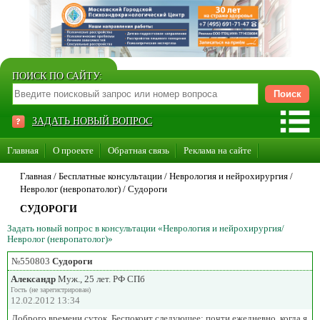
ПОИСК ПО САЙТУ:
ЗАДАТЬ НОВЫЙ ВОПРОС
Главная
О проекте
Обратная связь
Реклама на сайте
Стать консультантом нашего сайта
Главная
/ Бесплатные консультации /
Неврология и нейрохирургия
/
Невролог (невропатолог)
/
Судороги
Суперакция «Каждому врачу свой сайт»
СУДОРОГИ
Задать новый вопрос в консультации «Неврология и нейрохирургия/
Невролог (невропатолог)»
№550803
Судороги
Александр
Муж., 25 лет. РФ СПб
Гость (не зарегистрирован)
12.02.2012 13:34
Доброго времени суток. Беспокоит следующее: почти ежедневно, когда я