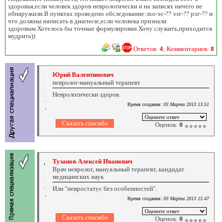
здоровья,если человек здоров неврологически и на записях ничего не
обнаружили.В пунктах проведено обследование:эхо-эс-?? ээг-?? рэг-?? и
что должны написать в диагнозе,если человека признали
здоровым.Хотелось бы точные формулировки.Хочу служить,приходится
мудрить))
Ответов:
4
; Комментариев:
8
Юрий Валентинович
невролог-мануальный терапевт
Неврологически здоров.
Время создания:
03 Марта 2013 13:51
Оценок:
0
Тузанов Алексей Иванович
Врач невролог, мануальный терапевт, кандидат
медицинских наук
Или "невростатус без особенностей".
Время создания:
03 Марта 2013 15:47
Оценок:
0