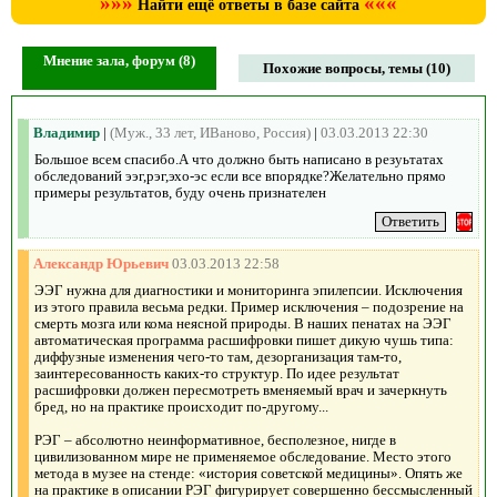
»»»
«««
Найти ещё ответы в базе сайта
Мнение зала, форум (8)
Похожие вопросы, темы (10)
Владимир
|
(Муж., 33 лет, ИВаново, Россия)
|
03.03.2013 22:30
Большое всем спасибо.А что должно быть написано в резуьтатах
обследований ээг,рэг,эхо-эс если все впорядке?Желательно прямо
примеры результатов, буду очень признателен
Александр Юрьевич
03.03.2013 22:58
ЭЭГ нужна для диагностики и мониторинга эпилепсии. Исключения
из этого правила весьма редки. Пример исключения – подозрение на
смерть мозга или кома неясной природы. В наших пенатах на ЭЭГ
автоматическая программа расшифровки пишет дикую чушь типа:
диффузные изменения чего-то там, дезорганизация там-то,
заинтересованность каких-то структур. По идее результат
расшифровки должен пересмотреть вменяемый врач и зачеркнуть
бред, но на практике происходит по-другому...
РЭГ – абсолютно неинформативное, бесполезное, нигде в
цивилизованном мире не применяемое обследование. Место этого
метода в музее на стенде: «история советской медицины». Опять же
на практике в описании РЭГ фигурирует совершенно бессмысленный