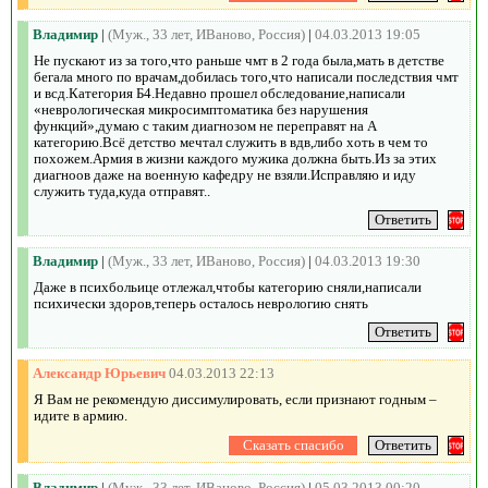
Владимир
|
(Муж., 33 лет, ИВаново, Россия)
|
04.03.2013 19:05
Не пускают из за того,что раньше чмт в 2 года была,мать в детстве
бегала много по врачам,добилась того,что написали последствия чмт
и всд.Категория Б4.Недавно прошел обследование,написали
«неврологическая микросимптоматика без нарушения
функций»,думаю с таким диагнозом не переправят на А
категорию.Всё детство мечтал служить в вдв,либо хоть в чем то
похожем.Армия в жизни каждого мужика должна быть.Из за этих
диагноов даже на военную кафедру не взяли.Исправляю и иду
служить туда,куда отправят..
Владимир
|
(Муж., 33 лет, ИВаново, Россия)
|
04.03.2013 19:30
Даже в психбольице отлежал,чтобы категорию сняли,написали
психически здоров,теперь осталось неврологию снять
Александр Юрьевич
04.03.2013 22:13
Я Вам не рекомендую диссимулировать, если признают годным –
идите в армию.
Владимир
|
(Муж., 33 лет, ИВаново, Россия)
|
05.03.2013 00:20