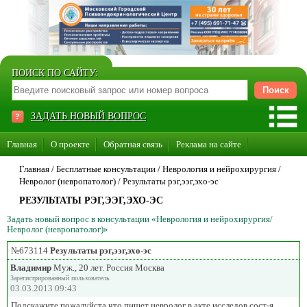
ПОИСК ПО САЙТУ:
ЗАДАТЬ НОВЫЙ ВОПРОС
Главная
О проекте
Обратная связь
Реклама на сайте
Стать консультантом нашего сайта
Главная
/ Бесплатные консультации /
Неврология и нейрохирургия
/
Невролог (невропатолог)
/
Результаты рэг,ээг,эхо-эс
Суперакция «Каждому врачу свой сайт»
РЕЗУЛЬТАТЫ РЭГ,ЭЭГ,ЭХО-ЭС
Задать новый вопрос в консультации «Неврология и нейрохирургия/
Невролог (невропатолог)»
№673114
Результаты рэг,ээг,эхо-эс
Владимир
Муж., 20 лет. Россия Москва
Зарегистрированный пользователь
03.03.2013 09:43
Подскажите пожалуйста,что пишет невролог в акте исследов сост-я