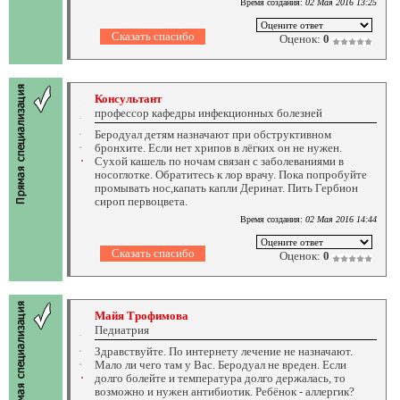
Время создания:
02 Мая 2016 13:25
Оценок:
0
Консультант
профессор кафедры инфекционных болезней
Беродуал детям назначают при обструктивном
бронхите. Если нет хрипов в лёгких он не нужен.
Сухой кашель по ночам связан с заболеваниями в
носоглотке. Обратитесь к лор врачу. Пока попробуйте
промывать нос,капать капли Деринат. Пить Гербион
сироп первоцвета.
Время создания:
02 Мая 2016 14:44
Оценок:
0
Майя Трофимова
Педиатрия
Здравствуйте. По интернету лечение не назначают.
Мало ли чего там у Вас. Беродуал не вреден. Если
долго болейте и температура долго держалась, то
возможно и нужен антибиотик. Ребёнок - аллергик?