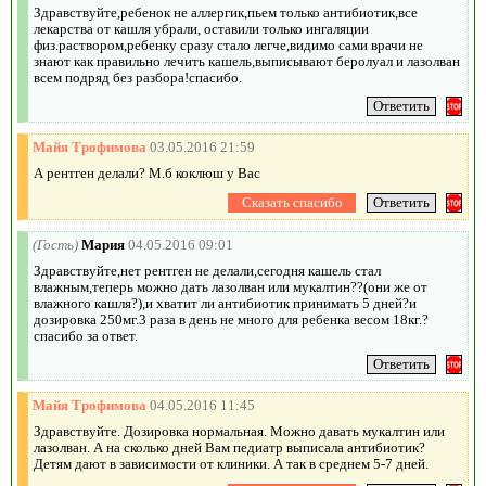
Здравствуйте,ребенок не аллергик,пьем только антибиотик,все
лекарства от кашля убрали, оставили только ингаляции
физ.раствором,ребенку сразу стало легче,видимо сами врачи не
знают как правильно лечить кашель,выписывают беролуал и лазолван
всем подряд без разбора!спасибо.
Майя Трофимова
03.05.2016 21:59
А рентген делали? М.б коклюш у Вас
(Гость)
Мария
04.05.2016 09:01
Здравствуйте,нет рентген не делали,сегодня кашель стал
влажным,теперь можно дать лазолван или мукалтин??(они же от
влажного кашля?),и хватит ли антибиотик принимать 5 дней?и
дозировка 250мг.3 раза в день не много для ребенка весом 18кг.?
спасибо за ответ.
Майя Трофимова
04.05.2016 11:45
Здравствуйте. Дозировка нормальная. Можно давать мукалтин или
лазолван. А на сколько дней Вам педиатр выписала антибиотик?
Детям дают в зависимости от клиники. А так в среднем 5-7 дней.