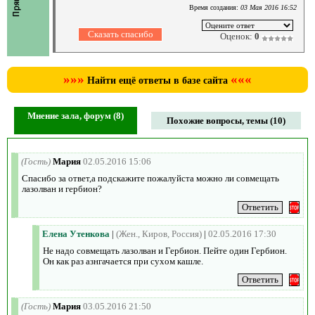
Время создания:
03 Мая 2016 16:52
Оценок:
0
»»»
«««
Найти ещё ответы в базе сайта
Мнение зала, форум (8)
Похожие вопросы, темы (10)
(Гость)
Мария
02.05.2016 15:06
Спасибо за ответ,а подскажите пожалуйста можно ли совмещать
лазолван и гербион?
Елена Утенкова
|
(Жен., Киров, Россия)
|
02.05.2016 17:30
Не надо совмещать лазолван и Гербион. Пейте один Гербион.
Он как раз азнгачается при сухом кашле.
(Гость)
Мария
03.05.2016 21:50