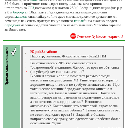
37,6,были в приёмном покое,врач послушала,сказала хрипов
нет,поставила
ОРЗ
,назначила флемоклав 250,0-3р/день,ингаляции физ.р-р
2,0 и
беродуал
10капель 2р/день,полидекса,аквамарис,лазолван
сироп.,
кашель
сильный,сухой не дает спать,подскажите адекватно ли
лечение,и как снять приступ изнуряющего
кашля
?и на сколько вреден
беродуал
маленьким детям?может его чем-то заменить?спасибо заранее
за Ваш ответ.
Ответов:
3
; Комментариев:
8
Юрий Загайнов
Педиатр, гомеопат, Флоротерапевт (Баха).ГНМ
Вы относитесь к 20% кто сомневаются в
"современной" медицине. Жалко, что врач не объяснил
(не убедил) вам свои назначения?
В вашем случае хорошо помогает рескью ремеди
часто и ингаляции с донат М! Гипертермия говорит о
хорошем иммунитете и не требует вмешательства. Про
токсическое влияние беродуала хорошо описано в
интернете, тем более в ваших назначения. Почти все
ваши препараты направлены на подавление симптомов,
а это затягивает выздоровление? Непонятен
антибиотик? Как правило,это лечит свой страх врача
но почему-то на вашем ребенке? Такова система за это
не стоит осуждать врача ! ? Задавайте больше
вопросов своему врачу, это сделает вас и ребёнка более
осознаными. Удачи.