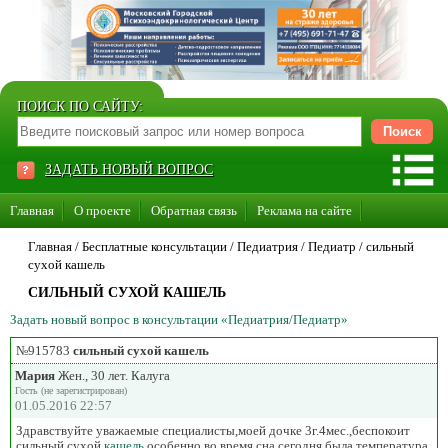
ПОИСК ПО САЙТУ:
ЗАДАТЬ НОВЫЙ ВОПРОС
Главная
О проекте
Обратная связь
Реклама на сайте
Стать консультантом нашего сайта
Главная
/ Бесплатные консультации /
Педиатрия
/
Педиатр
/
сильный
сухой кашель
Суперакция «Каждому врачу свой сайт»
СИЛЬНЫЙ СУХОЙ КАШЕЛЬ
Задать новый вопрос в консультации «Педиатрия/Педиатр»
№915783
сильный сухой кашель
Мария
Жен., 30 лет. Калуга
Гость (не зарегистрирован)
01.05.2016 22:57
Здравствуйте уважаемые специалисты,моей дочке 3г.4мес.,беспокоит
сильный сухой
кашель
,особенно во время сна,сегодня была температура