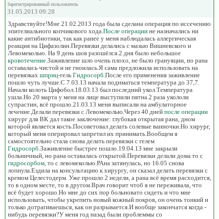
Зарегистрированный пользователь
31.05.2013 09:28
Здравствуйте!Мне 21.02.2013 года была сделана операция по иссечению
эпителиального копчикового хода.
После операции
не назначались ни
какие антибиотики, так как ранее у меня наблюдалась аллергическая
реакция на Цифазолин.Перевязки делались с мазью Вишневского и
Левомеколью. На 9 день шов разошёлся.2 дня было небольшое
кровотечение
.Заживление шло очень плохо, не было грануяции, но рана
оставалась чистой и не гноилась.Я сама предложила использовать на
перевязках
шприц
-гель
Гидросорб
.После его применения заживление
пошло чуть лучше.С 7.03.13 начала поднматься температура до 37,7.
Начали колоть Цифобол.18.03.13 был последний укол.Температура
ушла.Но 20 марта у меня на лице выступили пятна.2 раза укололи
супрастин, всё прошло.21.03.13 меня выписали на амбулаторное
лечение.Делали перевязки с Левомеколью.Через 40 дней
после операции
хирург для ВК дал такое заключение: глубокая открытая рана, дном
которой является кость.Посоветовал делать солевые ванночки.Но хирург,
который меня оперировал запретил их принимать.Вообщем я
самостоятельно стала снова делать перевязки с гелем
Гидросорб
.Заживление быстрее пошло.19.04.13 мне закрыли
больничный, но рана оставалась открытой.Перевязки делали дома то с
гидросорбом
, то с левомеколью.РАна затянулась, но 16.05 снова
лопнула.Ездила на консультацию к хирургу, он сказал делать перевязки с
кремом Целестодерм. Уже прошло 2 недели, а рана всё время расходится,
то в одном месте, то в другом.Врач говорит чтоб я не переживала, что
всё будет хорошо.Но мне до сих пор больновато сидеть и что мне
использовать, чтобы укрепить новый кожный покров, он очень тонкий и
только дотрагиваешься, как он разрывается.И вообще закончатся когда -
нибудь перевязки?У меня год назад были проблеммы со