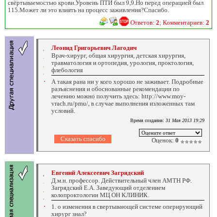
свёртываемостью крови.Уровень ПТИ был 9,9.Но перед операцией был
115.Может ли это влиять на процесс заживления?Спасибо.
Ответов:
2
; Комментариев:
2
Леонид Григорьевич Лагодич
Врач-хирург, общая хирургия, детская хирургия,
травматология и ортопедия, урология, проктология,
флебология
А такая рана ни у кого хорошо не заживает. Подробные
разъяснения и обоснованные рекомендации по
лечению можно получить здесь: http://www.moy-
vrach.ru/pmu/, в случае выполнения изложенных там
условий.
Время создания:
31 Мая 2013 19:29
Оценок:
0
Евгений Алексеевич Загрядский
Д.м.н. профессор. Действительный член АМТН РФ.
Загрядский Е.А. Заведующий отделением
колопроктологии МЦ ОН КЛИНИК.
1. о изменения в свертывающей системе оперирующий
хирург знал?