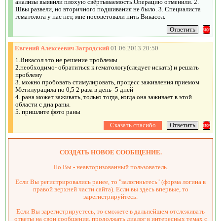
анализы выявили плохую свёртываемость.Операцию отменили. 2.
Швы развели, но вторичного подшивания не было. 3. Специалиста
гематолога у нас нет, мне посоветовали пить Викасол.
Евгений Алексеевич Загрядский
01.06.2013 20:50
1.Викасол это не решение проблемы
2.необходимо- обратиться к гематологу(следует искать) и решать
проблему
3. можно пробовать стимулировать, процесс заживления приемом
Метилурацила по 0,5 2 раза в день -5 дней
4. рана может заживать, только тогда, когда она заживает в этой
области с дна раны.
5. пришлите фото раны
СОЗДАТЬ НОВОЕ СООБЩЕНИЕ.
Но Вы - неавторизованный пользователь.
Если Вы регистрировались ранее, то "залогиньтесь" (форма логина в
правой верхней части сайта). Если вы здесь впервые, то
зарегистрируйтесь.
Если Вы зарегистрируетесь, то сможете в дальнейшем отслеживать
ответы на свои сообщения, продолжать диалог в интересных темах с