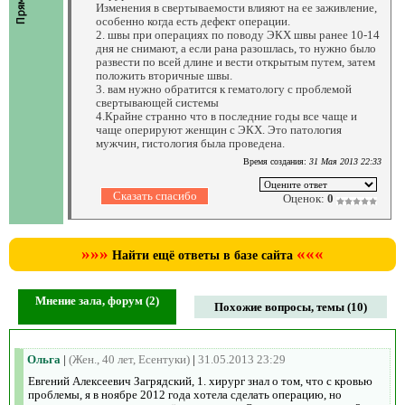
Изменения в свертываемости влияют на ее заживление,
особенно когда есть дефект операции.
2. швы при операциях по поводу ЭКХ швы ранее 10-14
дня не снимают, а если рана разошлась, то нужно было
развести по всей длине и вести открытым путем, затем
положить вторичные швы.
3. вам нужно обратится к гематологу с проблемой
свертывающей системы
4.Крайне странно что в последние годы все чаще и
чаще оперируют женщин с ЭКХ. Это патология
мужчин, гистология была проведена.
Время создания:
31 Мая 2013 22:33
Оценок:
0
»»»
«««
Найти ещё ответы в базе сайта
Мнение зала, форум (2)
Похожие вопросы, темы (10)
Ольга
|
(Жен., 40 лет, Есентуки)
|
31.05.2013 23:29
Евгений Алексеевич Загрядский, 1. хирург знал о том, что с кровью
проблемы, я в ноябре 2012 года хотела сделать операцию, но