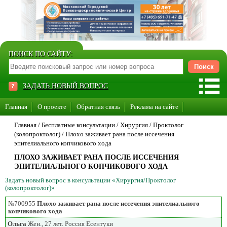
ПОИСК ПО САЙТУ:
ЗАДАТЬ НОВЫЙ ВОПРОС
Главная
О проекте
Обратная связь
Реклама на сайте
Стать консультантом нашего сайта
Главная
/ Бесплатные консультации /
Хирургия
/
Проктолог
(колопроктолог)
/
Плохо заживает рана после иссечения
Суперакция «Каждому врачу свой сайт»
эпителиального копчикового хода
ПЛОХО ЗАЖИВАЕТ РАНА ПОСЛЕ ИССЕЧЕНИЯ
ЭПИТЕЛИАЛЬНОГО КОПЧИКОВОГО ХОДА
Задать новый вопрос в консультации «Хирургия/Проктолог
(колопроктолог)»
№700955
Плохо заживает рана после иссечения эпителиального
копчикового хода
Ольга
Жен., 27 лет. Россия Есентуки