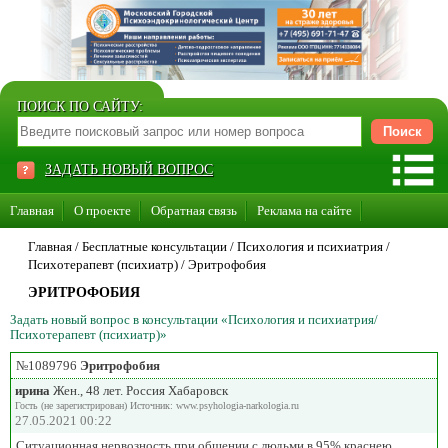
ПОИСК ПО САЙТУ:
ЗАДАТЬ НОВЫЙ ВОПРОС
Главная
О проекте
Обратная связь
Реклама на сайте
Стать консультантом нашего сайта
Главная
/ Бесплатные консультации /
Психология и психиатрия
/
Психотерапевт (психиатр)
/
Эритрофобия
Суперакция «Каждому врачу свой сайт»
ЭРИТРОФОБИЯ
Задать новый вопрос в консультации «Психология и психиатрия/
Психотерапевт (психиатр)»
№1089796
Эритрофобия
ирина
Жен., 48 лет. Россия Хабаровск
Гость (не зарегистрирован) Источник: www.psyhologia-narkologia.ru
27.05.2021 00:22
Ситуационная нервозность при общении с людьми в 95% краснею,