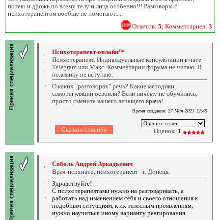
потею и дрожь по всему телу и лица особенно!!! Разговоры с
психотерапевтом вообще не помогают.....
Ответов:
5
; Комментариев:
3
Психотерапевт-онлайн™
Психотерапевт. Индивидуальные консультации в чате
Telegram или Макс. Комментарии форума не читаю. В
полемику не вступаю.
О каких "разговорах" речь? Какие методики
саморегуляции освоили? Если ничему не обучились,
просто смените вашего лечащего врача!
Время создания:
27 Мая 2021 12:45
Оценок:
1
Соболь Андрей Аркадьевич
Врач-психиатр, психотерапевт - г. Донецк.
Здравствуйте!
С психотерапевтами нужно на разговаривать, а
работать над изменением себя и своего отношения к
подобным ситуациям, к их телесным проявлениям,
нужно научиться иному варианту реагирования.