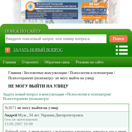
ПОИСК ПО САЙТУ:
ЗАДАТЬ НОВЫЙ ВОПРОС
Главная
О проекте
Обратная связь
Реклама на сайте
Стать консультантом нашего сайта
Главная
/ Бесплатные консультации /
Психология и психиатрия
/
Психотерапевт (психиатр)
/
не могу выйти на улицу
Суперакция «Каждому врачу свой сайт»
НЕ МОГУ ВЫЙТИ НА УЛИЦУ
Задать новый вопрос в консультации «Психология и психиатрия/
Психотерапевт (психиатр)»
№3071
не могу выйти на улицу
Андрей
Муж., 34 лет. Украина Днепропетровск
Гость (не зарегистрирован)
13.06.2007 10:08
Добрый день. у меня вопрос следующего характера. началось это у меня