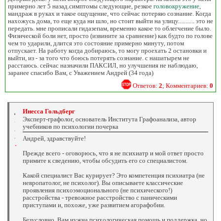
примерно лет 5 назад.симптомы следующие, резкое
головокружение
,
мандраж в руках и такое ощущение, что сейчас потеряю сознание. Когда
нахожусь дома, то еще куда ни шло, но стоит выйти на улицу........... это не
передать. мне прописали гидазепам, временно какое то облегчение было.
Физической боли нет, просто (извините за сравнение) как будто по голове
чем то ударили, длится это состояние примерно минуту, потом
отпускает. На работу когда добираюсь, то могу проехать 2 остановки и
выйти, из - за того что боюсь потерять сознание. с нашатырем не
расстаюсь. сейчас назначили ПАКСИЛ, но улучшения не наблюдаю,
заранее спасибо Вам, с Уважением Андрей (34 года)
Ответов:
2
; Комментариев:
0
Инесса Гольдберг
Эксперт-графолог, основатель Института Графоанализа, автор
учебников по психологии почерка
Андрей, здравствуйте!
Прежде всего - оговорюсь, что я не психиатр и мой ответ просто
примите к сведению, чтобы обсудить его со специалистом.
Какой специалист Вас курирует? Это компетенция психиатра (не
невропатолог, не психолог). Вы описываете классические
проявления психоэмоционального (не психического!)
расстройства - тревожное расстройство с паническими
приступами и, похоже, уже развитием агорафобии.
Безусловно, Вам нужна психологическая помощь и поддержка, но