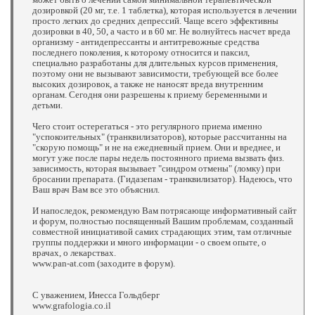
дозировкой (20 мг, т.е. 1 таблетка), которая используется в лечении
просто легких до средних депрессий. Чаще всего эффективны
дозировки в 40, 50, а часто и в 60 мг. Не волнуйтесь насчет вреда
организму - антидепрессанты и антитревожные средства
последнего поколения, к которому относится и паксил,
специально разработаны для длительных курсов применения,
поэтому они не вызывают зависимости, требующей все более
высоких дозировок, а также не наносят вреда внутренним
органам. Сегодня они разрешены к приему беременными и
детьми.
Чего стоит остерегаться - это регулярного приема именно
"успокоительных" (транквилизаторов), которые рассчитанны на
"скорую помощь" и не на ежедневный прием. Они и вреднее, и
могут уже после пары недель постоянного приема вызвать физ.
зависимость, которая вызывает "синдром отмены" (ломку) при
бросании препарата. (Гидазепам - транквилизатор). Надеюсь, что
Ваш врач Вам все это объяснил.
И напоследок, рекомендую Вам потрясающе информативный сайт
и форум, полностью посвященный Вашим проблемам, созданный
совместной инициативой самих страдающих этим, там отличные
группы поддержки и много информации - о своем опыте, о
врачах, о лекарствах.
www.pan-at.com (заходите в форум).
С уважением, Инесса Гольдберг
www.grafologia.co.il