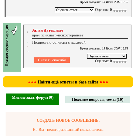
Время создания:
13 Июня 2007 12:18
Оценок:
0
Аглая Датешидзе
врач психиатр-психотерапевт
Полностью согласна с коллегой
Время создания:
13 Июня 2007 12:53
Оценок:
0
»»»
«««
Найти ещё ответы в базе сайта
Мнение зала, форум (0)
Похожие вопросы, темы (10)
СОЗДАТЬ НОВОЕ СООБЩЕНИЕ.
Но Вы - неавторизованный пользователь.