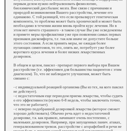
первым делом нужно нейтрализовать физиологию,
биохимический диссбаланс мозга. Вне связи с причинами и
природой возникновения Вашего расстройства, лечение его
одинаково. С той разницей, что если превалирует генетическая
компонента, то проблема может быть хронической и может быть
необходимо в течении жизни вновь пройти курс лечения. Но в
этом нет ничего страшного - в таком случае Вы уже осведомлены
и примете меры профилактики уже при появлении самых первых
признаков дискомфорта, т.е. так или иначе не допустите больше
этого состояния. А если принять меры, не ожидая более
пугающих симптомов, то это, опять же, потребует уже более
короткого курса лечения и более низких лекарственных
дозировок.
В общем и целом, паксил - препарат первого выбора при Вашем
расстройстве (т.е. эффективен для большинства пациентов с этим
диагнозом). То, что не наблюдаете улучшения, может быть
связано с:
- с индивидуальной реакцией организма (Вы из тех, на кого паксил
не действует).
- с недостаточным еще периодом приема лекарства, чтобы судить
о его эффективности (нужно 6-8 недель, чтобы заключить точно,
что это не работает).
- с неверно подобранной дозировкой лекарства (которое сможет
хорошо действовать). Обычно речь идет о недостаточной
дозировке, т.к. как правило, начинают очень постепенно, с
маленьких дозировок. Например, при запущенных панич. атаках,
генерализованном тревож. расстройстве с агорафобией и речи не
может быть о лечении самой минимальной терапевтической