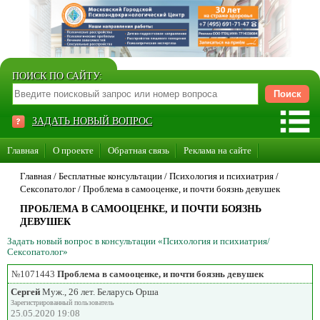
ПОИСК ПО САЙТУ:
ЗАДАТЬ НОВЫЙ ВОПРОС
Главная
О проекте
Обратная связь
Реклама на сайте
Стать консультантом нашего сайта
Главная
/ Бесплатные консультации /
Психология и психиатрия
/
Сексопатолог
/
Проблема в самооценке, и почти боязнь девушек
Суперакция «Каждому врачу свой сайт»
ПРОБЛЕМА В САМООЦЕНКЕ, И ПОЧТИ БОЯЗНЬ
ДЕВУШЕК
Задать новый вопрос в консультации «Психология и психиатрия/
Сексопатолог»
№1071443
Проблема в самооценке, и почти боязнь девушек
Сергей
Муж., 26 лет. Беларусь Орша
Зарегистрированный пользователь
25.05.2020 19:08