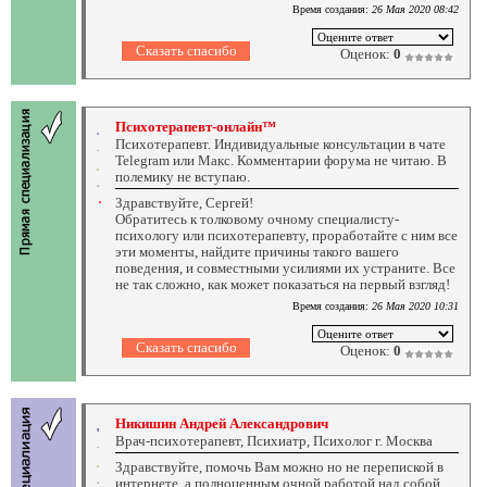
Время создания:
26 Мая 2020 08:42
Оценок:
0
Психотерапевт-онлайн™
Психотерапевт. Индивидуальные консультации в чате
Telegram или Макс. Комментарии форума не читаю. В
полемику не вступаю.
Здравствуйте, Сергей!
Обратитесь к толковому очному специалисту-
психологу или психотерапевту, проработайте с ним все
эти моменты, найдите причины такого вашего
поведения, и совместными усилиями их устраните. Все
не так сложно, как может показаться на первый взгляд!
Время создания:
26 Мая 2020 10:31
Оценок:
0
Никишин Андрей Александрович
Врач-психотерапевт, Психиатр, Психолог г. Москва
Здравствуйте, помочь Вам можно но не перепиской в
интернете, а полноценным очной работой над собой