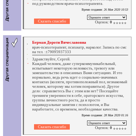
под руководством врача-психотерапевта.
Время создания:
26 Мая 2020 10:53
Оценок:
0
Берман Дороти Вячеславовна
врач-психотерапевт, психиатр, нарколог. Запись по смс
на тел. :±79095937333
Здравствуйте, Сергей.
Каждый человек, даже суперкоммуникабельный,
испытывает некоторую неловкость, тревогу или
замешательство в описанных Вами ситуациях. И это
нормально, ведь речь идет о социально-значимых
контактах (коллеги, противоположный пол, незнакомый
человек, которому мы хотим понравиться). Другое
дело: справляетесь Вы с этим или нет? Посещайте
тренинги уверенности в себе, ораторского искусства,
группы личностного роста, да и просто
индивидуальные занятия с психологом, и Вы
наработаете, со временем, необходимые качества.
Время создания:
28 Мая 2020 01:16
Оценок:
0