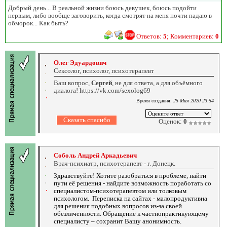
Добрый день... В реальной жизни боюсь девушек, боюсь подойти
первым, либо вообще заговорить, когда смотрят на меня почти падаю в
обморок... Как быть?
Ответов:
5
; Комментариев:
0
Олег Эдуардович
Сексолог, психолог, психотерапевт
Ваш вопрос,
Сергей
, не для ответа, а для объёмного
диалога! https://vk.com/sexolog69
Время создания:
25 Мая 2020 23:54
Оценок:
0
Соболь Андрей Аркадьевич
Врач-психиатр, психотерапевт - г. Донецк.
Здравствуйте! Хотите разобраться в проблеме, найти
пути её решения - найдите возможность поработать со
специалистом-психотерапевтом или толковым
психологом. Переписка на сайтах - малопродуктивна
для решения подобных вопросов из-за своей
обезличенности. Обращение к частнопрактикующему
специалисту – сохранит Вашу анонимность.