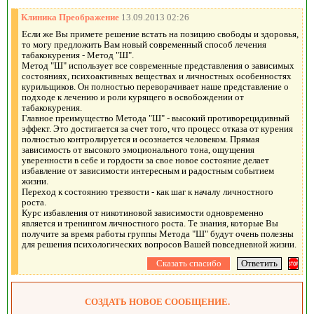
Клиника Преображение
13.09.2013 02:26
Если же Вы примете решение встать на позицию свободы и здоровья,
то могу предложить Вам новый современный способ лечения
табакокурения - Метод "Ш".
Метод "Ш" использует все современные представления о зависимых
состояниях, психоактивных веществах и личностных особенностях
курильщиков. Он полностью переворачивает наше представление о
подходе к лечению и роли курящего в освобождении от
табакокурения.
Главное преимущество Метода "Ш" - высокий противорецидивный
эффект. Это достигается за счет того, что процесс отказа от курения
полностью контролируется и осознается человеком. Прямая
зависимость от высокого эмоционального тона, ощущения
уверенности в себе и гордости за свое новое состояние делает
избавление от зависимости интересным и радостным событием
жизни.
Переход к состоянию трезвости - как шаг к началу личностного
роста.
Курс избавления от никотиновой зависимости одновременно
является и тренингом личностного роста. Те знания, которые Вы
получите за время работы группы Метода "Ш" будут очень полезны
для решения психологических вопросов Вашей повседневной жизни.
СОЗДАТЬ НОВОЕ СООБЩЕНИЕ.