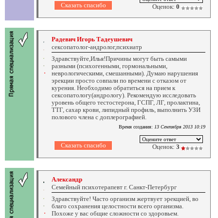
Оценок:
0
Радевич Игорь Тадеушевич
сексопатолог-андролог,психиатр
Здравствуйте,Илья!Причины могут быть самыми
разными (психогенными, гормональными,
неврологическими, смешанными). Думаю нарушения
эрекции просто совпали по времени с отказом от
курения. Необходимо обратиться на прием к
сексопатологу(андрологу). Рекомендую исследовать
уровень общего тестостерона, ГСПГ, ЛГ, пролактина,
ТТГ, сахар крови, липидный профиль, выполнить УЗИ
полового члена с доплерографией.
Время создания:
13 Сентября 2013 10:19
Оценок:
3
Александр
Семейный психотерапевт г. Санкт-Петербург
Здравствуйте! Часто организм жертвует эрекцией, во
благо сохранения целостности всего организма.
Похоже у вас общие сложности со здоровьем.