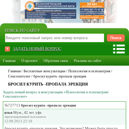
ПОИСК ПО САЙТУ:
ЗАДАТЬ НОВЫЙ ВОПРОС
Главная
О проекте
Обратная связь
Реклама на сайте
Стать консультантом нашего сайта
Главная
/ Бесплатные консультации /
Психология и психиатрия
/
Сексопатолог
/
бросил курить -пропала эрекция
Суперакция «Каждому врачу свой сайт»
БРОСИЛ КУРИТЬ -ПРОПАЛА ЭРЕКЦИЯ
Задать новый вопрос в консультации «Психология и психиатрия/
Сексопатолог»
№727713
бросил курить -пропала эрекция
илья
Муж., 42 лет. уфа
Зарегистрированный пользователь
12.09.2013 22:18
бросил курить -пропала эрекция. Это возможно? Может быть просто