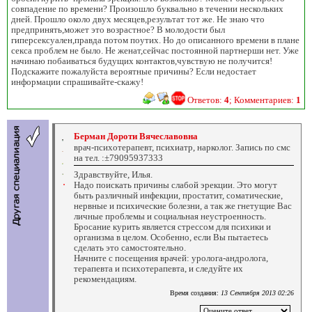
совпадение по времени? Произошло буквально в течении нескольких
дней. Прошло около двух месяцев,результат тот же. Не знаю что
предпринять,может это возрастное? В молодости был
гиперсексуален,правда потом поутих. Но до описанного времени в плане
секса проблем не было. Не женат,сейчас постоянной партнерши нет. Уже
начинаю побаиваться будущих контактов,чувствую не получится!
Подскажите пожалуйста вероятные причины? Если недостает
информации спрашивайте-скажу!
Ответов:
4
; Комментариев:
1
Берман Дороти Вячеславовна
врач-психотерапевт, психиатр, нарколог. Запись по смс
на тел. :±79095937333
Здравствуйте, Илья.
Надо поискать причины слабой эрекции. Это могут
быть различный инфекции, простатит, соматические,
нервные и психические болезни, а так же гнетущие Вас
личные проблемы и социальная неустроенность.
Бросание курить является стрессом для психики и
организма в целом. Особенно, если Вы пытаетесь
сделать это самостоятельно.
Начните с посещения врачей: уролога-андролога,
терапевта и психотерапевта, и следуйте их
рекомендациям.
Время создания:
13 Сентября 2013 02:26