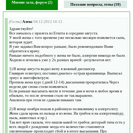
Мнение зала, форум (2)
Похожие вопросы, темы (10)
(Гость)
Алекс
04.12.2012 16:12
Здравствуйте!
Все началось с прилета из Египта в середине августа.
У моей жены с того времени уже несколько месяцев появляется сыпь,
которая зудит.
Я уже задавал Вам вопрос раньше, было рекомендовано Вами
обратится к врачу.
Раньше ничего подобного у жены не было, аллергии никогда не было.
Ходили и лечились уже у 2х разных врачей –результатов нет.
1) В конце августа водил жену в кожный диспансер.
Главврач осмотрел, поставил диагноз- острая крапивница. Выписал
эриус и лактофильтрум.
Пропила жена курс ( дней 12-14) ,высыпания прекратились.Через
недели две снова стали появляться.
Если раньше высыпать могло в течение дня и ночи в любое время и
обильно, то после лечения стало не так выражено.
Анализов при этом не сдавали никаких там.
2) В конце ноября пошли в районную поликлинику к аллергологу.
Жена сдала кровь из пальца и из вены. На грибок и на аллергены(еду,
пыль, животных и пр.)
Так вот врач сказала, что нашли какой то грибок ,который типа есть у
всех людей с рождения- когда его количество становится
увеличенным- происходит сбой и в итоге высыпания. Про