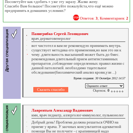
Посоветуйте как «добить « уже эту заразу. Жалко жену.
Спасибо Вам большое! Посоветуйте пожалуйста,что ещё можно
предпринять в домашних условиях?
Ответов:
3
; Комментариев:
2
Панигрибко Сергей Леонидович
врач дерматовенеролог
вот чистотел я вам не рекомендую принимать внутрь.
существует методика его применения,но вам это ни к
чему. длительность высыпаний может быть до 6мес.
рекомендован длительный прием антигистаминных
препаратов ,соблюдение определенных правил жизни с
данной патологией. необходимо тщательное
обследование(биохимический анализ крови,узи ...)
Время создания:
30 Октября 2012 14:57
Оценок:
0
Лаврентьев Александр Вадимович
кмн, врач педиатр, аллерголог-иммунолог, пульмонолог
Добрый день! Проблема должна решаться ОЧНО на
приеме у врача. У заочных консультантов адекватной
помощи Вы не получите - с крапивницей надо