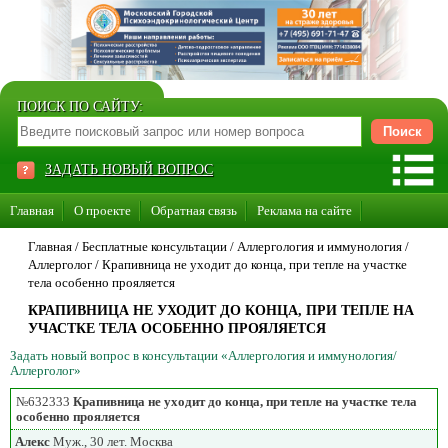
ПОИСК ПО САЙТУ:
ЗАДАТЬ НОВЫЙ ВОПРОС
Главная
О проекте
Обратная связь
Реклама на сайте
Стать консультантом нашего сайта
Главная
/ Бесплатные консультации /
Аллергология и иммунология
/
Аллерголог
/
Крапивница не уходит до конца, при тепле на участке
Суперакция «Каждому врачу свой сайт»
тела особенно прояляется
КРАПИВНИЦА НЕ УХОДИТ ДО КОНЦА, ПРИ ТЕПЛЕ НА
УЧАСТКЕ ТЕЛА ОСОБЕННО ПРОЯЛЯЕТСЯ
Задать новый вопрос в консультации «Аллергология и иммунология/
Аллерголог»
№632333
Крапивница не уходит до конца, при тепле на участке тела
особенно прояляется
Алекс
Муж., 30 лет. Москва