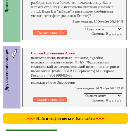
разбираться, тем более, что началась она у Вас в
жарких странах (не исключена глистная инвазия в
т.ч....). Ведь Вы "забыли" в настоящем сообщении
указать этот факт (начало в Египте)?
Время создания:
31 Октября 2012 14:15
Оценок:
0
Сергей Евгеньевич Агеев
психотерапевт, психиатр-нарколог, судебно-
психиатрический эксперт ФГБУ "Федеральный
медицинский исследовательский центр психиатрии и
наркологии" (бывш. им.В.П.Сербского) Минздрава
России 8 (495) 998-83-88
выложитеФото Заключени
Время создания:
28 Ноября 2021 23:58
Оценок:
0
»»»
«««
Найти ещё ответы в базе сайта