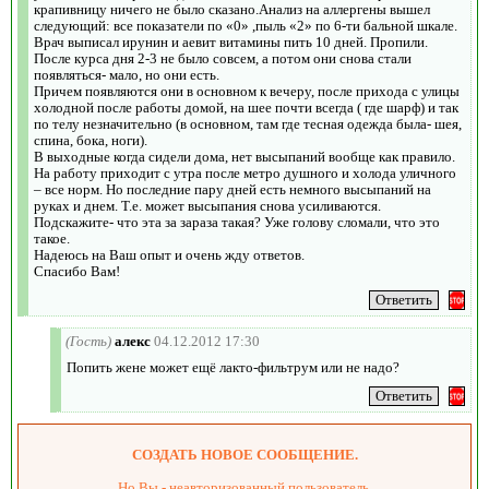
крапивницу ничего не было сказано.Анализ на аллергены вышел
следующий: все показатели по «0» ,пыль «2» по 6-ти бальной шкале.
Врач выписал ирунин и аевит витамины пить 10 дней. Пропили.
После курса дня 2-3 не было совсем, а потом они снова стали
появляться- мало, но они есть.
Причем появляются они в основном к вечеру, после прихода с улицы
холодной после работы домой, на шее почти всегда ( где шарф) и так
по телу незначительно (в основном, там где тесная одежда была- шея,
спина, бока, ноги).
В выходные когда сидели дома, нет высыпаний вообще как правило.
На работу приходит с утра после метро душного и холода уличного
– все норм. Но последние пару дней есть немного высыпаний на
руках и днем. Т.е. может высыпания снова усиливаются.
Подскажите- что эта за зараза такая? Уже голову сломали, что это
такое.
Надеюсь на Ваш опыт и очень жду ответов.
Спасибо Вам!
(Гость)
алекс
04.12.2012 17:30
Попить жене может ещё лакто-фильтрум или не надо?
СОЗДАТЬ НОВОЕ СООБЩЕНИЕ.
Но Вы - неавторизованный пользователь.