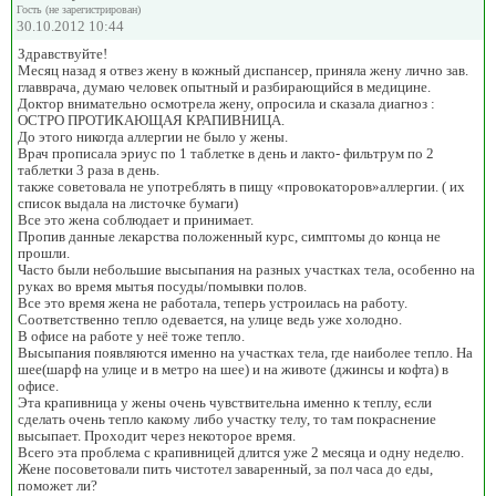
Гость (не зарегистрирован)
30.10.2012 10:44
Здравствуйте!
Месяц назад я отвез жену в кожный диспансер, приняла жену лично зав.
главврача, думаю человек опытный и разбирающийся в медицине.
Доктор внимательно осмотрела жену, опросила и сказала диагноз :
ОСТРО ПРОТИКАЮЩАЯ КРАПИВНИЦА.
До этого никогда аллергии не было у жены.
Врач прописала эриус по 1 таблетке в день и лакто- фильтрум по 2
таблетки 3 раза в день.
также советовала не употреблять в пищу «провокаторов»аллергии. ( их
список выдала на листочке бумаги)
Все это жена соблюдает и принимает.
Пропив данные лекарства положенный курс, симптомы до конца не
прошли.
Часто были небольшие высыпания на разных участках тела, особенно на
руках во время мытья посуды/помывки полов.
Все это время жена не работала, теперь устроилась на работу.
Соответственно тепло одевается, на улице ведь уже холодно.
В офисе на работе у неё тоже тепло.
Высыпания появляются именно на участках тела, где наиболее тепло. На
шее(шарф на улице и в метро на шее) и на животе (джинсы и кофта) в
офисе.
Эта крапивница у жены очень чувствительна именно к теплу, если
сделать очень тепло какому либо участку телу, то там покраснение
высыпает. Проходит через некоторое время.
Всего эта проблема с крапивницей длится уже 2 месяца и одну неделю.
Жене посоветовали пить чистотел заваренный, за пол часа до еды,
поможет ли?