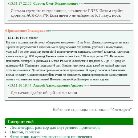
13.01.17 22:05:
Савчук Олег Владимирович
»»»
Сначала сделайте гастроскопию, исключите ГЭРБ. Потом сдайте
кровь на АСЛ-О и РФ. Если ничего не найдем то КТ пазух носа.
Применение блемарена
»»»
13.11.16 14:24: Уролог
На узи в лоханке левой почки обнаружен конкремент 12 на 9 мм. Диагноз потвердиля на мскт.
Уролог по результатам 4 анализов мочи предположил что камень уратный или оксалатно-
уратный ( во всех анализах мочи ph=5 и присутствуют кристаллы мочевой кислоты, плотность
камня на мскт до 800 единиц).Также я очень полный вес 110 кг при росте 179. Назначили
принимать блемарен. Принимаю 1.5 табл Ph мочи колеблется в пределах 6.2 до 7.4 среднее
примерно 6.9. Принимаю преппарат 4 дня. Заметил что моча стала какой-то мутной цвет при
этом не изменился. До начала приема моча была прозрачная. К врачу попасть в ближайшее
время не смогу. Скажите пожалуйста стоит ли прекратить прием преппарата из-за помутнения
мочи и что означает помутнение? Поможет ли вообще Блемарен в моем случае,
13.11.16 19:44:
Андрей Александрович Андреев
»»»
Для начала сдайте общий анализ мочи
Найти все страницы связанные с
"блемарен"
Смотрите ещё:
Леспенефрил, раствор для внутреннего применения
Цистон, таблетки
Фитолизин, паста для внутреннего применения