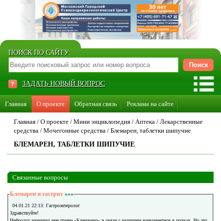
ПОИСК ПО САЙТУ:
ЗАДАТЬ НОВЫЙ ВОПРОС
Главная
О проекте
Обратная связь
Реклама на сайте
Стать консультантом нашего сайта
Главная
/
О проекте
/
Мини энциклопедия
/
Аптека
/
Лекарственные
средства
/
Мочегонные средства
/
Блемарен, таблетки шипучие
Суперакция «Каждому врачу свой сайт»
БЛЕМАРЕН, ТАБЛЕТКИ ШИПУЧИЕ
Связанные вопросы
Блемарен и гастрит
»»»
04.01.21 22:13: Гастроэнтеролог
Здравствуйте!
Нефролог назначил мне прием «Блемарена» в связи с наличием конкреметнов в почках. Но это