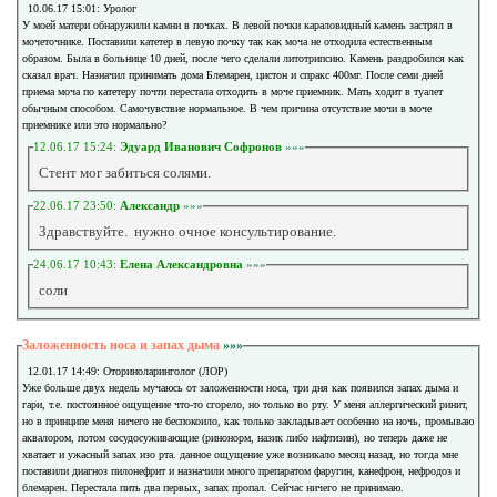
10.06.17 15:01: Уролог
У моей матери обнаружили камни в почках. В левой почки караловидный камень застрял в
мочеточнике. Поставили катетер в левую почку так как моча не отходила естественным
образом. Была в больнице 10 дней, после чего сделали литотрипсию. Камень раздробился как
сказал врач. Назначил принимать дома Блемарен, цистон и спракс 400мг. После семи дней
приема моча по катетеру почти перестала отходить в моче приемник. Мать ходит в туалет
обычным способом. Самочувствие нормальное. В чем причина отсутствие мочи в моче
приемнике или это нормально?
12.06.17 15:24:
Эдуард Иванович Софронов
»»»
Стент мог забиться солями.
22.06.17 23:50:
Александр
»»»
Здравствуйте. нужно очное консультирование.
24.06.17 10:43:
Елена Александровна
»»»
соли
Заложенность носа и запах дыма
»»»
12.01.17 14:49: Оториноларинголог (ЛОР)
Уже больше двух недель мучаюсь от заложенности носа, три дня как появился запах дыма и
гари, т.е. постоянное ощущение что-то сгорело, но только во рту. У меня аллергический ринит,
но в принципе меня ничего не беспокоило, как только закладывает особенно на ночь, промываю
аквалором, потом сосудосуживающие (ринонорм, назик либо нафтизин), но теперь даже не
хватает и ужасный запах изо рта. данное ощущение уже возникало месяц назад, но тогда мне
поставили диагноз пилонефрит и назначили много препаратом фаругин, канефрон, нефродоз и
блемарен. Перестала пить два первых, запах пропал. Сейчас ничего не принимаю.