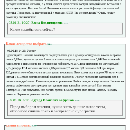
препарат лимонной кислоты, а у меня имеется хронический гастрит, который меня беспокоит в
настоящее время. Как мне быть? Лимонная кислота ведь агрессивный фактор для слизистой
желудка. Принимать на протяжении 2-х месяцев ИПП? Что же мне делать? Очень прошу
помощи у специалистов!
05.01.21 10:27:
Елена Владимировна
»»»
Какие жалобы есть сейчас?
Какое лекарство выбрать
»»»
08.06.18 14:28: Уролог
Здравствуйте,Скажите пожайлуста по результатам узи в декабре обнаружили камень в правой
почке 0,65мм, пропила цистон 2 месяца в мае повторила узи камень стал 0,64*3мм в нижней
чашке,моча в норме,моча по нечипоренко лейкоциты 0,25 Сдала биохимию по моче кальций
2,75,фосфор 17,4 мочевая кислота 2,03креатинин7,7 магний 3,3 оскалаты 324 при норме
320,ранее в моче обнаруживали соли ураты и оскалаты Биох кровь все в норме PH мочи утром
кислая 5-6 Делала ренген обзорный камни не выявлены Уролог предложил наблюдать раз в
полгода или дробления .Ранее он прописал роватинекс 3таб в день,но я еще не пила Скажите на
сколько эффективен этот препарат при данном виде камней и помогает ли? Или попить
Блемарен?Я Уже запуталась или попить травки в моем случае (пол-пола) Надеюсь на Вашу
помощь. Заранее огромное спасибо.
09.06.18 09:43:
Эдуард Иванович Софронов
»»»
Перед выбором лечения, нужно знать данные литос-теста,
обзорного снимка почек и экскреторной урографии.
камни в почках
»»»