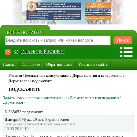
ПОИСК ПО САЙТУ:
ЗАДАТЬ НОВЫЙ ВОПРОС
Главная
О проекте
Обратная связь
Реклама на сайте
Стать консультантом нашего сайта
Главная
/ Бесплатные консультации /
Дерматология и венерология
/
Дерматолог
/
подскажите
Суперакция «Каждому врачу свой сайт»
ПОДСКАЖИТЕ
Задать новый вопрос в консультации «Дерматология и венерология/
Дерматолог»
№585653
подскажите
Дмитрий
Муж., 29 лет. Украина Киев
Гость (не зарегистрирован) Источник: www.venuro.info
26.05.2012 16:11
Здравствуйте! Подскажите, пожалуйста, у меня на головке полового