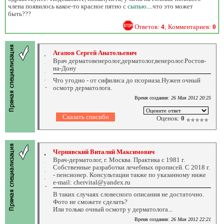
члена появилось какое-то красное пятно с
сыпью
....что это может
быть???
Ответов:
4
; Комментариев:
0
Агапов Сергей Анатольевич
Врач дерматовенеролог,дерматолог,венеролог.Ростов-
на-Дону
Что угодно - от сифилиса до псориаза.Нужен очный
осмотр дерматолога.
Время создания:
26 Мая 2012 20:25
Оценок:
0
Чернявский Виталий Максимович
Врач-дерматолог, г. Москва. Практика с 1981 г.
Собственные разработки лечебных прописей. С 2018 г.
- пенсионер. Консультации также по указанному ниже
e-mail: chervital@yandex.ru
В таких случаях словесного описания не достаточно.
Фото не сможете сделать?
Или только очный осмотр у дерматолога...
Время создания:
26 Мая 2012 22:21