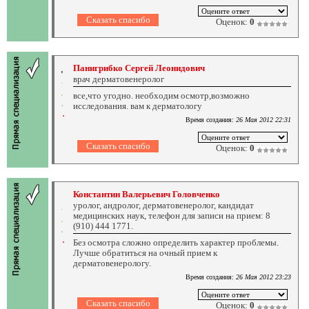
Оценок:
0
Панигрибко Сергей Леонидович
врач дерматовенеролог
все,что угодно. необходим осмотр,возможно
исследования. вам к дерматологу
Время создания:
26 Мая 2012 22:31
Оценок:
0
Константин Валерьевич Головченко
уролог, андролог, дерматовенеролог, кандидат
медицинских наук, телефон для записи на прием: 8
(910) 444 1771.
Без осмотра сложно определить характер проблемы.
Лучше обратиться на очный прием к
дерматовенерологу.
Время создания:
26 Мая 2012 23:23
Оценок:
0