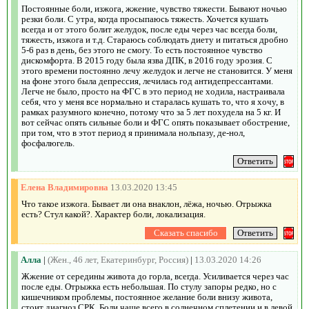
Постоянные боли, изжога, жжение, чувство тяжести. Бывают ночью
резки боли. С утра, когда просыпаюсь тяжесть. Хочется кушать
всегда и от этого болит желудок, после еды через час всегда боли,
тяжесть, изжога и т.д. Стараюсь соблюдать диету и питаться дробно
5-6 раз в день, без этого не смогу. То есть постоянное чувство
дискомфорта. В 2015 году была язва ДПК, в 2016 году эрозия. С
этого времени постоянно лечу желудок и легче не становится. У меня
на фоне этого была депрессия, лечилась год антидепрессантами.
Легче не было, просто на ФГС в это период не ходила, настраивала
себя, что у меня все нормально и старалась кушать то, что я хочу, в
рамках разумного конечно, потому что за 5 лет похудела на 5 кг. И
вот сейчас опять сильные боли и ФГС опять показывает обострение,
при том, что в этот период я принимала нольпазу, де-нол,
фосфалюгель.
Елена Владимировна
13.03.2020 13:45
Что такое изжога. Бывает ли она внаклон, лёжа, ночью. Отрыжка
есть? Стул какой?. Характер боли, локализация.
Алла
|
(Жен., 46 лет, Екатеринбург, Россия)
|
13.03.2020 14:26
Жжение от середины живота до горла, всегда. Усиливается через час
после еды. Отрыжка есть небольшая. По стулу запоры редко, но с
кишечником проблемы, постоянное желание боли внизу живота,
стоит диагноз СРК. Боли чаще всего в солнечном сплетении и в левой