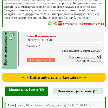
слизистая абдоминального отдела гипермирована. Кардиальная розетка
эластичная, смыкается не плотно. В посвете желудуа секрет светлый.
Складки правильные, перистальтика активная. Слизистая оболочка
желудка и ДПК диффузно отечна и гипермирована, в атруме гипермия
яркая с мелкими петехиями. Биопсия хеликобактер 0, хр.
гастрит
.
Ответов:
1
; Комментариев:
15
Елена Владимировна
ГАСТРОЭНТЕРОЛОГ
Жалобы???
Время создания:
12 Марта 2020 12:57
Оценок:
0
»»»
«««
Найти ещё ответы в базе сайта
Мнение зала, форум (15)
Похожие вопросы, темы (10)
Алла
|
(Жен., 46 лет, Екатеринбург, Россия)
|
12.03.2020 13:29