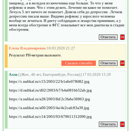
пищевод , а в желудок из кичечника еще больше. То что у меня
рефлюкс я знаю. Что с этим делать. Лечение ни какое не помогает.
Лечусь 5 лет ничего не помогает. Довела себя до депрессии . Лечила
депрессию писала выше. Видимо рефлюкс у взрослого человека
вообще не лечиться. И диету соблдюдаю и леаарства принимаю, а у
меня всегда обострение и ФГС показывает все мои диагнозы в стадии
обострения.
Елена Владимировна
16.03.2020 21:27
Результат РН-метрии выложите.
Алла
|
(Жен., 46 лет, Екатеринбург, Россия)
|
17.03.2020 15:29
https://c.radikal.ru/c15/2003/22/b1a6e07f6f82.jpg
https://d.radikal.ru/d02/2003/b7/b4a081bb52ab.jpg
https://a.radikal.ru/a28/2003/8d/2c3fabe36963.jpg
https://a.radikal.ru/a00/2003/4a/4e2cafc83a39.jpg
https://c.radikal.ru/c14/2003/93/679611312090.jpg