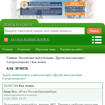
ПОИСК ПО САЙТУ:
ЗАДАТЬ НОВЫЙ ВОПРОС
Главная
О проекте
Обратная связь
Реклама на сайте
Стать консультантом нашего сайта
Главная
/ Бесплатные консультации /
Другие консультации
/
Гастроэнтеролог
/
Как лечить
Суперакция «Каждому врачу свой сайт»
КАК ЛЕЧИТЬ
Задать новый вопрос в консультации «Другие консультации/
Гастроэнтеролог»
№1067349
Как лечить
Алла
Жен., 40 лет. Россия Екатеринбург
Зарегистрированный пользователь
11.03.2020 18:29
Подскажите, пожалуйста, лечение. ФГС. Пищевод свободно проходим,