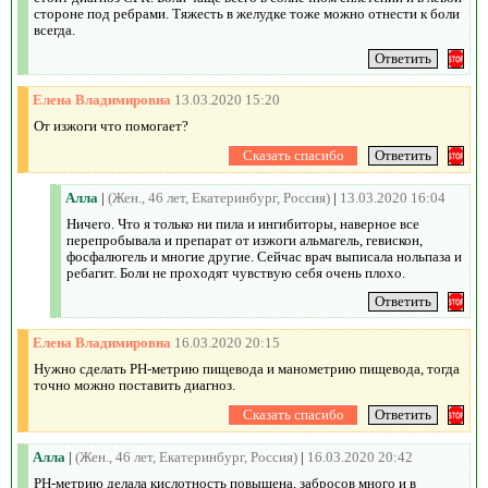
стороне под ребрами. Тяжесть в желудке тоже можно отнести к боли
всегда.
Елена Владимировна
13.03.2020 15:20
От изжоги что помогает?
Алла
|
(Жен., 46 лет, Екатеринбург, Россия)
|
13.03.2020 16:04
Ничего. Что я только ни пила и ингибиторы, наверное все
перепробывала и препарат от изжоги альмагель, гевискон,
фосфалюгель и многие другие. Сейчас врач выписала нольпаза и
ребагит. Боли не проходят чувствую себя очень плохо.
Елена Владимировна
16.03.2020 20:15
Нужно сделать РН-метрию пищевода и манометрию пищевода, тогда
точно можно поставить диагноз.
Алла
|
(Жен., 46 лет, Екатеринбург, Россия)
|
16.03.2020 20:42
РН-метрию делала кислотность повышена, забросов много и в