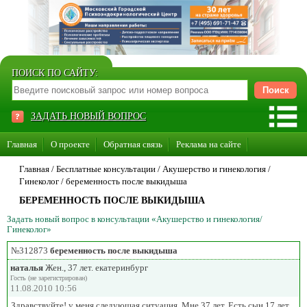
ПОИСК ПО САЙТУ:
ЗАДАТЬ НОВЫЙ ВОПРОС
Главная
О проекте
Обратная связь
Реклама на сайте
Стать консультантом нашего сайта
Главная
/ Бесплатные консультации /
Акушерство и гинекология
/
Гинеколог
/
беременность после выкидыша
Суперакция «Каждому врачу свой сайт»
БЕРЕМЕННОСТЬ ПОСЛЕ ВЫКИДЫША
Задать новый вопрос в консультации «Акушерство и гинекология/
Гинеколог»
№312873
беременность после выкидыша
наталья
Жен., 37 лет. екатеринбург
Гость (не зарегистрирован)
11.08.2010 10:56
Здравствуйте! у меня следующая ситуация. Мне 37 лет. Есть сын 17 лет.