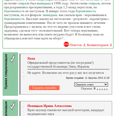
на почве
спирали
был
выкидыш
в 1996 году. Затем снова
спираль
, потом
предохранялись презервативами, а года 1,5 назад перестали, но
беременность
не наступала. В январе этого года
беременность
наступила, но в в феврале -
выкидыш
. как сказала врач - неразвившаяся
беременность
. Был взят анализ на гистологию - результат: эндометрия с
гравидарными изменениями. После чего не прошла никакого лечения.
Предохранялись с мужем, но что-то видимо упустили и вот снова
задержка, сделала тест- положительный. Вот теперь переживаю,
возможно ли выносить или опять неудача будет. В больницу пока не
обращалась.или всё-таки идти на аборт?...
Ответов:
2
; Комментариев:
2
Ilana
Официальный представитель (не посредник!)
государственной больницы Эмек, Израиль
Не идите. Возможно на этот раз у вас все получится
Время создания:
11 Августа 2010 11:28
Оценок:
0
Новицкая Ирина Алексеевна
Врач акушер-гинеколог высшей категории, кандидат
медицинских наук