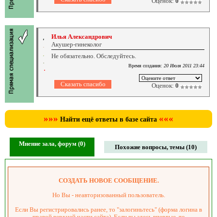
Оценок:
0
Илья Александрович
Акушер-гинеколог
Не обязательно. Обследуйтесь.
Время создания:
20 Июля 2011 23:44
Оценок:
0
»»»
«««
Найти ещё ответы в базе сайта
Мнение зала, форум (0)
Похожие вопросы, темы (10)
СОЗДАТЬ НОВОЕ СООБЩЕНИЕ.
Но Вы - неавторизованный пользователь.
Если Вы регистрировались ранее, то "залогиньтесь" (форма логина в
правой верхней части сайта). Если вы здесь впервые, то