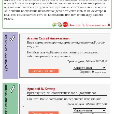
пожалуйста если в организме небольшое воспаление женских органов
обязательно ли температура тела будет повышена?или если тт вечером
36.7 значит воспаление исключено?дело в том,что я была на осмотре и
врач сам сомневаеться есть ли воспаление или нет. очень жду вашего
ответа!
Ответов:
3
; Комментариев:
0
Агапов Сергей Анатольевич
Врач дерматовенеролог,дерматолог,венеролог.Ростов-
на-Дону
Не обязательно.Наличие воспаления определяется
лабораторным исследованием.
Время создания:
20 Июля 2011 07:46
Оценок:
0
Аркадий В. Котляр
Врач акушер-гинеколог,гинеколог-эндокринолог
Оценить Ваше состояние по переписке невозможно.
Время создания:
20 Июля 2011 15:47