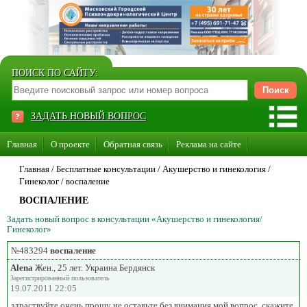
ПОИСК ПО САЙТУ:
ЗАДАТЬ НОВЫЙ ВОПРОС
Главная
О проекте
Обратная связь
Реклама на сайте
Стать консультантом нашего сайта
Главная
/ Бесплатные консультации /
Акушерство и гинекология
/
Гинеколог
/
воспаление
Суперакция «Каждому врачу свой сайт»
ВОСПАЛЕНИЕ
Задать новый вопрос в консультации «Акушерство и гинекология/
Гинеколог»
№483294
воспаление
Alena
Жен., 25 лет. Украина Бердянск
Зарегистрированный пользователь
19.07.2011 22:05
здраствуйте.очень прошу не оставьте без внимания мой вопрос. скажите