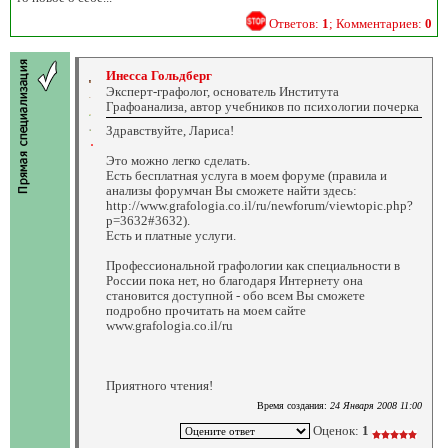
Ответов:
1
; Комментариев:
0
Инесса Гольдберг
Эксперт-графолог, основатель Института
Графоанализа, автор учебников по психологии почерка
Здравствуйте, Лариса!
Это можно легко сделать.
Есть бесплатная услуга в моем форуме (правила и
анализы форумчан Вы сможете найти здесь:
http://www.grafologia.co.il/ru/newforum/viewtopic.php?
p=3632#3632).
Есть и платные услуги.
Профессиональной графологии как специальности в
России пока нет, но благодаря Интернету она
становится доступной - обо всем Вы сможете
подробно прочитать на моем сайте
www.grafologia.co.il/ru
Приятного чтения!
Время создания:
24 Января 2008 11:00
Оценок:
1