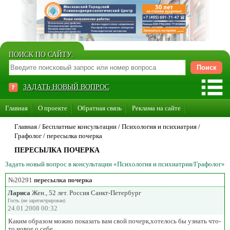
ПОИСК ПО САЙТУ:
ЗАДАТЬ НОВЫЙ ВОПРОС
Главная
О проекте
Обратная связь
Реклама на сайте
Стать консультантом нашего сайта
Главная
/ Бесплатные консультации /
Психология и психиатрия
/
Графолог
/
пересылка почерка
Суперакция «Каждому врачу свой сайт»
ПЕРЕСЫЛКА ПОЧЕРКА
Задать новый вопрос в консультации «Психология и психиатрия/Графолог»
№20291
пересылка почерка
Лариса
Жен., 52 лет. Россия Санкт-Петербург
Гость (не зарегистрирован)
24.01.2008 00:32
Каким образом можно показать вам свой почерк,хотелось бы узнать что-
то новое о себе...