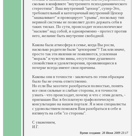
сколько в конфликте "внутреннего психодинамического
стереотипа": Ваш внутренний "цензор", супер-Эго,
требовательный и категоричный внутренний Цензор
"зашкаливает" и провоцирует "срывы", поскольку тип
нервной системы не позволяет долго держать себя в
таких тисках. По сути, происходит психологическое
"насилие" над собой, и одновременно - протест против
него, желание быть внутренне свободной.
Какова была атмосфера в семье, когда Вы росли,
насколько родители были "цензорами"? Так или иначе,
просто так эти явления не появляются, усиленная
"мораль" и чувство вины, отсутствие душевного
спокойствия и удовлетворения, проявляющиеся в
почерке всегда имеют свои причины.
Каковы они в точности - заключать по этим образцам
было бы не очень ответственно.
Но если Вы захотите разобраться полностью, понять
все свои сильные и слабые стороны, и в точности
узнать - что происходит, почему и что с этим делать, -
приглашаю Вас в бесплатную графологическую
консультацию на нашем портале. Я и мои специалисты
с удовольствием поможем Вам разобраться в себе и
взглянуть на себя "со стороны".
С уважением,
И.Г.
Время создания:
28 Июня 2009 23:17