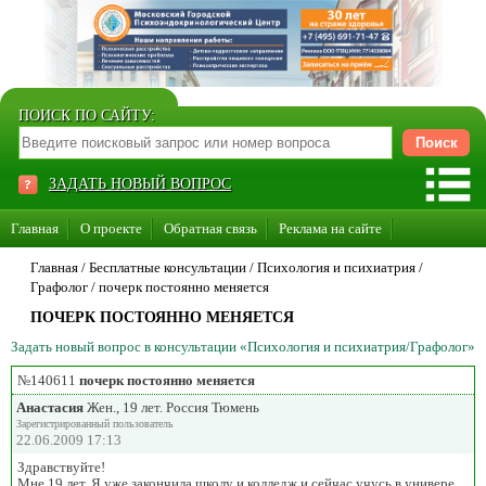
ПОИСК ПО САЙТУ:
ЗАДАТЬ НОВЫЙ ВОПРОС
Главная
О проекте
Обратная связь
Реклама на сайте
Стать консультантом нашего сайта
Главная
/ Бесплатные консультации /
Психология и психиатрия
/
Графолог
/
почерк постоянно меняется
Суперакция «Каждому врачу свой сайт»
ПОЧЕРК ПОСТОЯННО МЕНЯЕТСЯ
Задать новый вопрос в консультации «Психология и психиатрия/Графолог»
№140611
почерк постоянно меняется
Анастасия
Жен., 19 лет. Россия Тюмень
Зарегистрированный пользователь
22.06.2009 17:13
Здравствуйте!
Мне 19 лет. Я уже закончила школу и колледж и сейчас учусь в универе.