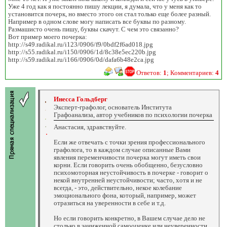
Уже 4 год как я постоянно пишу лекции, я думала, что у меня как то
установится почерк, но вместо этого он стал только еще более разный.
Например в одном слове могу написать все буквы по разному.
Размашисто очень пишу, буквы скачут. С чем это связанно?
Вот пример моего почерка:
http://s49.radikal.ru/i123/0906/f9/0bdf2f6ad018.jpg
http://s55.radikal.ru/i150/0906/1d/8c38e5ec220b.jpg
http://s59.radikal.ru/i166/0906/0d/dafa6b48e2ca.jpg
Ответов:
1
; Комментариев:
4
Инесса Гольдберг
Эксперт-графолог, основатель Института
Графоанализа, автор учебников по психологии почерка
Анастасия, здравствуйте.
Если же отвечать с точки зрения профессионального
графолога, то в каждом случае описанные Вами
явления переменчивости почерка могут иметь свои
корни. Если говорить очень обобщенно, безусловно
психомоторная неустойчивость в почерке - говорит о
некой внутренней неустойчивости; часто, хотя и не
всегда, - это, действительно, некое колебание
эмоционального фона, который, например, может
отразиться на уверенности в себе и т.д.
Но если говорить конкретно, в Вашем случае дело не
столько в заниженной самооценке или неуверенности,