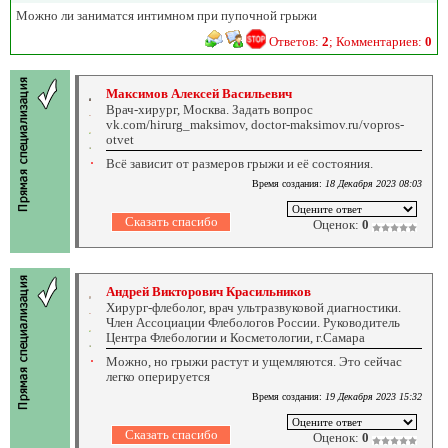
Можно ли заниматся интимном при пупочной грыжи
Ответов:
2
; Комментариев:
0
Максимов Алексей Васильевич
Врач-хирург, Москва. Задать вопрос
vk.com/hirurg_maksimov, doctor-maksimov.ru/vopros-
otvet
Всё зависит от размеров грыжи и её состояния.
Время создания:
18 Декабря 2023 08:03
Оценок:
0
Андрей Викторович Красильников
Хирург-флеболог, врач ультразвуковой диагностики.
Член Ассоциации Флебологов России. Руководитель
Центра Флебологии и Косметологии, г.Самара
Можно, но грыжи растут и ущемляются. Это сейчас
легко оперируется
Время создания:
19 Декабря 2023 15:32
Оценок:
0