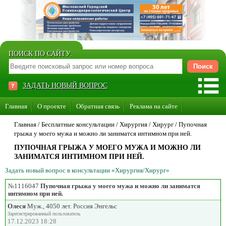
ПОИСК ПО САЙТУ:
ЗАДАТЬ НОВЫЙ ВОПРОС
Главная
О проекте
Обратная связь
Реклама на сайте
Стать консультантом нашего сайта
Главная
/ Бесплатные консультации /
Хирургия
/
Хирург
/
Пупочная
грыжа у моего мужа и можно ли заниматся интимном при ней.
Суперакция «Каждому врачу свой сайт»
ПУПОЧНАЯ ГРЫЖА У МОЕГО МУЖА И МОЖНО ЛИ
ЗАНИМАТСЯ ИНТИМНОМ ПРИ НЕЙ.
Задать новый вопрос в консультации «Хирургия/Хирург»
№1116047
Пупочная грыжа у моего мужа и можно ли заниматся
интимном при ней.
Олеся
Муж., 4050 лет. Россия Энгельс
Зарегистрированный пользователь
17.12.2023 18:28