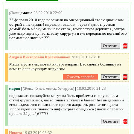
(Гость)
маша
28.02.2010 22:00
23 февраля 2010 года положили на операционный стол с диагнозом
острый аппендицит! вырезали , зашили! через 3 дня отпустили
домой! боль в боку меньше не стала , температура держится , завтра
уже надо идти к участковому хирургу,а я еле передвигаю ногами! это
нормальное явление ???
Андрей Викторович Красильников
28.02.2010 23:16
Маша, пусть участковый хирург напрвит Вас снова в больницу на
осмотр оперирующим хирургом.
мария
|
(Жен., 45 лет, минск, беларусь)
|
18.03.2010 21:23
подскажите пожалуйста могут ли быть проблемы с нарушением
стула(крутит живот, часто гоняет в туалет и бывает без выделений а
если выделяется то слизь или просто жидкость розоватого цвета
)после удоления гнойного инфильтрата опендикса ( после операции
прошло 25 дней)??????
Никита
19.03.2010 08:32