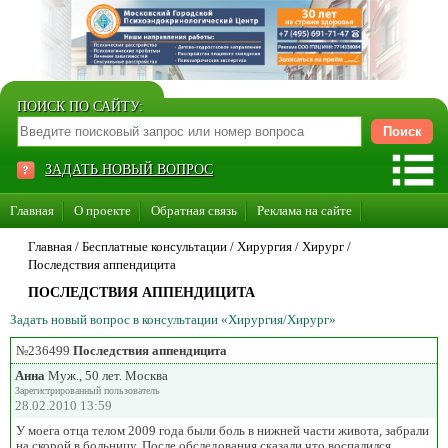
ПОИСК ПО САЙТУ:
ЗАДАТЬ НОВЫЙ ВОПРОС
Главная
О проекте
Обратная связь
Реклама на сайте
Стать консультантом нашего сайта
Главная
/ Бесплатные консультации /
Хирургия
/
Хирург
/
Последствия аппендицита
Суперакция «Каждому врачу свой сайт»
ПОСЛЕДСТВИЯ АППЕНДИЦИТА
Задать новый вопрос в консультации «Хирургия/Хирург»
№236499
Последствия аппендицита
Анна
Муж., 50 лет. Москва
Зарегистрированный пользователь
28.02.2010 13:59
У моега отца телом 2009 года были боль в нижней части живота, забрали
на скорой в больницу. После обследования сказали что воспалился