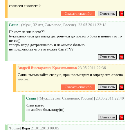
согласен с коллегой
Саша
|
(Муж., 32 лет, Саыоново, Россия)
|
23.05.2011 22:18
Привет не знаю что??
буквально часа два назад дотронулся до правого бока и понял что то
не то((
теперь когда дотрагиваюсь и нажимаю больно
не подскажить что это может быть????
Андрей Викторович Красильников
23.05.2011 22:36
Саша, вызывыайте скорую, врач посмотрит и определит, опасно
или нет
Саша
|
(Муж., 32 лет, Саыоново, Россия)
|
23.05.2011 22:40
блин плево
не люблю больницу((((
(Гость)
Вера
21.01.2013 09:05