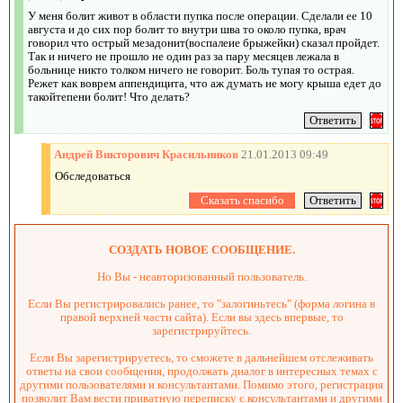
У меня болит живот в области пупка после операции. Сделали ее 10
августа и до сих пор болит то внутри шва то около пупка, врач
говорил что острый мезадонит(воспалеие брыжейки) сказал пройдет.
Так и ничего не прошло не один раз за пару месяцев лежала в
больнице никто толком ничего не говорит. Боль тупая то острая.
Режет как воврем аппендицита, что аж думать не могу крыша едет до
такойтепени болит! Что делать?
Андрей Викторович Красильников
21.01.2013 09:49
Обследоваться
СОЗДАТЬ НОВОЕ СООБЩЕНИЕ.
Но Вы - неавторизованный пользователь.
Если Вы регистрировались ранее, то "залогиньтесь" (форма логина в
правой верхней части сайта). Если вы здесь впервые, то
зарегистрируйтесь.
Если Вы зарегистрируетесь, то сможете в дальнейшем отслеживать
ответы на свои сообщения, продолжать диалог в интересных темах с
другими пользователями и консультантами. Помимо этого, регистрация
позволит Вам вести приватную переписку с консультантами и другими