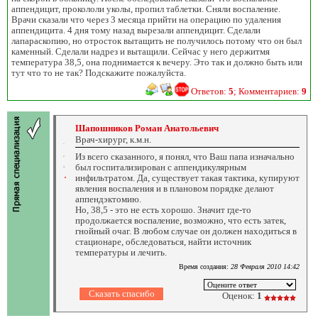
аппендицит, прокололи уколы, пропил таблетки. Сняли воспаление.
Врачи сказали что через 3 месяца прийти на операцию по удаления
аппендицита. 4 дня тому назад вырезали аппендицит. Сделали
лапараскопию, но отросток вытащить не получилось потому что он был
каменный. Сделали надрез и вытащили. Сейчас у него держитмя
температура 38,5, она поднимается к вечеру. Это так и должно быть или
тут что то не так? Подскажите пожалуйста.
Ответов:
5
; Комментариев:
9
Шапошников Роман Анатольевич
Врач-хирург, к.м.н.
Из всего сказанного, я понял, что Ваш папа изначально
был госпитализирован с аппендикулярным
инфильтратом. Да, существует такая тактика, купируют
явления воспаления и в плановом порядке делают
аппендэктомию.
Но, 38,5 - это не есть хорошо. Значит где-то
продолжается воспаление, возможно, что есть затек,
гнойный очаг. В любом случае он должен находиться в
стационаре, обследоваться, найти источник
температуры и лечить.
Время создания:
28 Февраля 2010 14:42
Оценок:
1