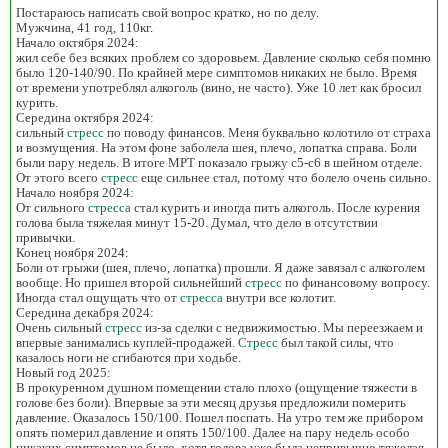
Постараюсь написать свой вопрос кратко, но по делу.
Мужчина, 41 год, 110кг.
Начало октября 2024:
жил себе без всяких проблем со здоровьем. Давление сколько себя помню
было 120-140/90. По крайней мере симптомов никаких не было. Время
от времени употреблял алкоголь (вино, не часто). Уже 10 лет как бросил
курить.
Середина октября 2024:
сильный
стресс
по поводу финансов. Меня буквально колотило от страха
и возмущения. На этом фоне заболела шея, плечо, лопатка справа. Боли
были пару недель. В итоге МРТ показало грыжу с5-с6 в шейном отделе.
От этого всего
стресс
еще сильнее стал, потому что болело очень сильно.
Начало ноября 2024:
От сильного
стресса
стал курить и иногда пить алкоголь. После курения
голова была тяжелая минут 15-20. Думал, что дело в отсутствии
привычки.
Конец ноября 2024:
Боли от грыжи (шея, плечо, лопатка) прошли. Я даже завязал с алкоголем
вообще. Но пришел второй сильнейший
стресс
по финансовому вопросу.
Иногда стал ощущать что от
стресса
внутри все колотит.
Середина декабря 2024:
Очень сильный
стресс
из-за сделки с недвижимостью. Мы переезжаем и
впервые занимались куплей-продажей.
Стресс
был такой силы, что
казалось ноги не сгибаются при ходьбе.
Новый год 2025:
В прокуренном душном помещении стало плохо (ощущение тяжести в
голове без боли). Впервые за эти месяц друзья предложили померить
давление. Оказалось 150/100. Пошел поспать. На утро тем же прибором
опять померил давление и опять 150/100. Далее на пару недель особо
никаких симптомов не было, хотя голова уже была непривычно тяжелая.