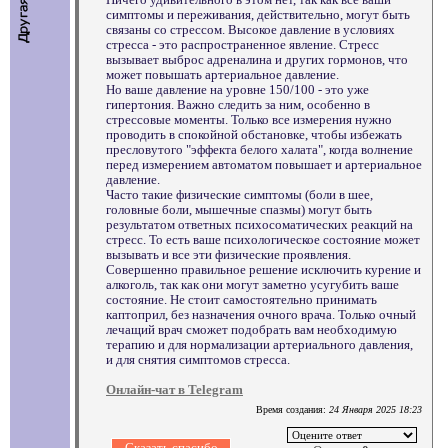
симптомы и переживания, действительно, могут быть
связаны со стрессом. Высокое давление в условиях
стресса - это распространенное явление. Стресс
вызывает выброс адреналина и других гормонов, что
может повышать артериальное давление.
Но ваше давление на уровне 150/100 - это уже
гипертония. Важно следить за ним, особенно в
стрессовые моменты. Только все измерения нужно
проводить в спокойной обстановке, чтобы избежать
пресловутого "эффекта белого халата", когда волнение
перед измерением автоматом повышает и артериальное
давление.
Часто такие физические симптомы (боли в шее,
головные боли, мышечные спазмы) могут быть
результатом ответных психосоматических реакций на
стресс. То есть ваше психологическое состояние может
вызывать и все эти физические проявления.
Совершенно правильное решение исключить курение и
алкоголь, так как они могут заметно усугубить ваше
состояние. Не стоит самостоятельно принимать
каптоприл, без назначения очного врача. Только очный
лечащий врач сможет подобрать вам необходимую
терапию и для нормализации артериального давления,
и для снятия симптомов стресса.
Онлайн-чат в Telegram
Время создания:
24 Января 2025 18:23