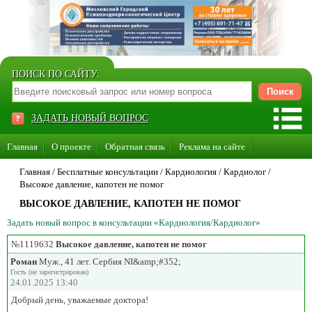
ПОИСК ПО САЙТУ:
ЗАДАТЬ НОВЫЙ ВОПРОС
Главная
О проекте
Обратная связь
Реклама на сайте
Стать консультантом нашего сайта
Главная
/ Бесплатные консультации /
Кардиология
/
Кардиолог
/
Высокое давление, капотен не помог
Суперакция «Каждому врачу свой сайт»
ВЫСОКОЕ ДАВЛЕНИЕ, КАПОТЕН НЕ ПОМОГ
Задать новый вопрос в консультации «Кардиология/Кардиолог»
№1119632
Высокое давление, капотен не помог
Роман
Муж., 41 лет. Сербия NI&amp;#352;
Гость (не зарегистрирован)
24.01.2025 13:40
Добрый день, уважаемые доктора!