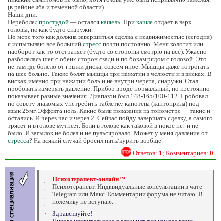
(в районе лба и теменной области).
Наши дни:
Переболел
простудой
— остался
кашель
. При
кашле
отдает в верх
головы, но как будто снаружи.
По мере того как должна завершиться сделка с недвижимостью (сегодня)
я испытываю все больший
стресс
почти постоянно. Меня колотит или
наоборот как-то отстраняет (будто со стороны смотрю на все). Ужасно
разболелась шея с обеих сторон сзади и по бокам рядом с головой. Это
не там где болело от грыжи диска, совсем иное. Мышцы даже потрогать
на шее больно. Также болят мышцы при нажатии в челюсти и в висках. В
висках именно при нажатии боль и не внутри черепа, снаружи. Стал
пробовать измерять давление. Прибор вроде нормальный, но постоянно
показывает разные значения. Диапазон был 148-165/100-112. Пробовал
по совету знакомых употребить таблетку капотена (каптоприла) под
язык 25мг. Эффекта ноль. Какие были показания на тонометре — такие и
остались. И через час и через 2. Сейчас пойду завершать сделку, а самого
трясет и в голове мутнеет. Боли в голове как таковой в покое нет и не
было. И затылок не болел и не пульсировало. Может у меня давление от
стресса
? На всякий случай бросил пить/курить вообще.
Ответов:
1
; Комментариев:
0
Психотерапевт-онлайн™
Психотерапевт. Индивидуальные консультации в чате
Telegram или Макс. Комментарии форума не читаю. В
полемику не вступаю.
Здравствуйте!
Ничего удивительного в этом нет, так как все ваши