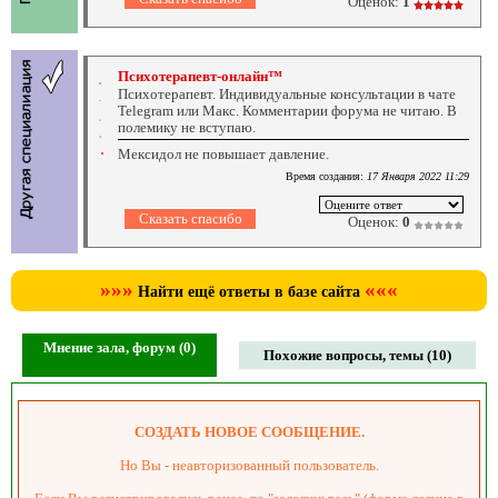
Оценок:
1
Психотерапевт-онлайн™
Психотерапевт. Индивидуальные консультации в чате
Telegram или Макс. Комментарии форума не читаю. В
полемику не вступаю.
Мексидол не повышает давление.
Время создания:
17 Января 2022 11:29
Оценок:
0
»»»
«««
Найти ещё ответы в базе сайта
Мнение зала, форум (0)
Похожие вопросы, темы (10)
СОЗДАТЬ НОВОЕ СООБЩЕНИЕ.
Но Вы - неавторизованный пользователь.