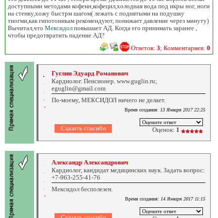
доступными методами кофеин,кофецил,холодная вода под икры ног, ноги
на стенку,хожу быстрм шагом( лежать с поднятыми на подушку
тногми,как гипотоникам рекомендуют, понижает давление через минуту)
Вычитал,что
Мексидол
повышает АД. Когда его принимать заранее ,
чтобы предотвратить падение АД?
Ответов:
3
; Комментариев:
0
Гуглин Эдуард Романович
Кардиолог. Пенсионер. www.guglin.ru;
eguglin@gmail.com
По-моему, МЕКСИДОЛ ничего не делает.
Время создания:
13 Января 2017 22:25
Оценок:
1
Александр Александрович
Кардиолог, кандидат медицинских наук. Задать вопрос:
+7-963-255-41-76
Мексидол бесполезен.
Время создания:
14 Января 2017 11:15