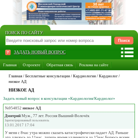
ПОИСК ПО САЙТУ:
ЗАДАТЬ НОВЫЙ ВОПРОС
Главная
О проекте
Обратная связь
Реклама на сайте
Стать консультантом нашего сайта
Главная
/ Бесплатные консультации /
Кардиология
/
Кардиолог
/
низкое АД
Суперакция «Каждому врачу свой сайт»
НИЗКОЕ АД
Задать новый вопрос в консультации «Кардиология/Кардиолог»
№954852
низкое АД
Дмитрий
Муж., 77 лет. Россия Вышний-Волочёк
Зарегистрированный пользователь
13.01.2017 17:04
У меня с 8час утра можно сказать катастрофически падает АД. Раньше
это длилось до 11час , теперь время удлиняется до 15час Борюсь всеми