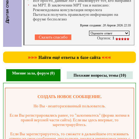
Всё просто, данные МРТ анализирует тот, кто направил
на МРТ. В заключении МРТ так и написано:
Рекомендована консультация невролога
Пытаться получить правильную информацию на
форуме бесполезно
Время создания:
20 Апреля 2026 22:35
Оценок:
1
»»»
«««
Найти ещё ответы в базе сайта
Мнение зала, форум (0)
Похожие вопросы, темы (10)
СОЗДАТЬ НОВОЕ СООБЩЕНИЕ.
Но Вы - неавторизованный пользователь.
Если Вы регистрировались ранее, то "залогиньтесь" (форма логина в
правой верхней части сайта). Если вы здесь впервые, то
зарегистрируйтесь.
Если Вы зарегистрируетесь, то сможете в дальнейшем отслеживать
ответы на свои сообщения, продолжать диалог в интересных темах с