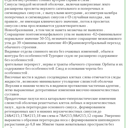
Синусы твердой мозговой оболочки , включая кавернозные лекго
расширены просветы верхнего сагитального и поперечных и
сигмовидных синусов , с выпухлыми контурами , ассиметрия калибра
поперечных и сигмовидных синусов s<D случайная находка , как
правило , не имеющая клинического значения , поток в просветах
синусов слева прослеживается удовлетворительно .
Новообразования , в том числе намета мозжечка не выявлено .
Сокращение понтомезенцефального угла не выявлено -62«(минимальное
нормальное значение 50-55), незначительное сокращение межножкового
угла до 39 »(минимальное значение 40«)Краниовертебральный переход
обычного строения .
Видимые отделы спинного мозга без очаковых изменений , обьем и
контуры без особенностей Турецкое седло не расширено содержимое
без особенностей .
зрительные перекрест , нервы и тракты обычного строения .Орбиты и их
содержимое без особенностей .Свод и основания черепа без
особенностей .
Височные кости в задных сосцевидных клетках слева отмечается следы
жидкости , возможно минимальное утолщение слизистой оболочки
.Верхняя и нижняя челюсть в видимом протяжении частичная адентия ,
легко выраженные дегеративные изменения височно-нижнечелюстных
суставов .
Придаточные пазухи носа катарально-гиперпластические изменения
слизистой оболочки решетчатых клеток лобных и верхнечелюстных
пазух , вдоль перегородки основного синуса , формированием
ретенционных кист в нижних верхнечелюстных синусов до
24&#215;17&#215;18 мм слева и 7&#215;9&#215;12 справа .Умеренно
выражена s образная перегородка носа с формированием шиповидного
расрастания до 6,8 мм .Мякгие ткани жеватильных пространств без