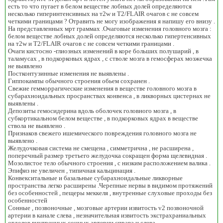
есть то что пугает в белом веществе лобных долей определяются
несколько гиперинтенсивных на т2w и T2/FLAIR очагов с не совсем
четкими границами ? Отравить не могу изображения я напишу его внизу .
На представленных мрт граммах .Очаговые изменения головного мозга :
белом веществе лобных долей определяются несколько гипертенсивных
на т2w и T2/FLAIR очагов с не совсем четкими границами .
Очаги кистосно -глиозных изменений в коре больших полушарий , в
таламусах , в подкорковых ядрах , с стволе мозга в гемосферах мозжечка
не выявлено
Постконтузинные изменения не выявлены .
Гиппокампы обычного строения обьем сохранен .
Свежие гемморрагические изменения в веществе головного мозга в
субарахноидальных просранствах конвенса , в ликворных цистернах не
выявлены .
Депозиты гемосидерина вдоль оболочек головного мозга , в
субкортикальном белом веществе , в подкорковых ядрах в веществе
ствола не выявлено .
Признаков свежего ишемического повреждения головного мозга не
выявлено .
Желудочковая система не смещена , симметрична , не расширена ,
поперечный размер третьего желудочка сокращен форма щелевидная .
Мозолистое тело обычного строения , с низким расположением валика .
Эпифиз не увеличен , типичная кальцинация .
Конвекситальные и базальные субарахноидальные ликворные
пространства легко расширены .Черепные нервы в видимом протяжений
без особенностей , пещеры меккеля , внутренные слуховые проходы без
особенностей
Сонные , позвоночные , мозговые артерии извитость v2 позвоночной
артерии в канале слева , незначительная извитость экстрахраниальных
отделов внутренных сонных артерии справа и слева .