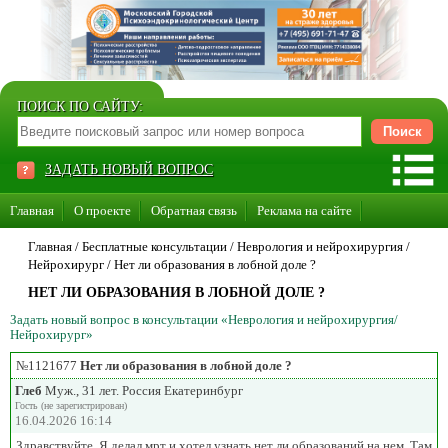
ПОИСК ПО САЙТУ:
ЗАДАТЬ НОВЫЙ ВОПРОС
Главная
О проекте
Обратная связь
Реклама на сайте
Стать консультантом нашего сайта
Главная
/ Бесплатные консультации /
Неврология и нейрохирургия
/
Нейрохирург
/
Нет ли образования в лобной доле ?
Суперакция «Каждому врачу свой сайт»
НЕТ ЛИ ОБРАЗОВАНИЯ В ЛОБНОЙ ДОЛЕ ?
Задать новый вопрос в консультации «Неврология и нейрохирургия/
Нейрохирург»
№1121677
Нет ли образования в лобной доле ?
Глеб
Муж., 31 лет. Россия Екатеринбург
Гость (не зарегистрирован)
16.04.2026 16:14
Здравствуйте .Я делал мрт и хотел узнать нет ли образований на нем .Там