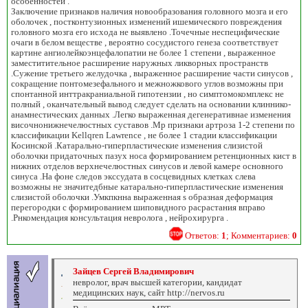
особенностей .
Заключение признаков наличия новообразования головного мозга и его
оболочек , постконтузионных изменений ишемического повреждения
головного мозга его исхода не выявлено .Точечные неспецифические
очаги в белом веществе , вероятно сосудистого генеза соответствует
картине ангиолейкоэнцефалопатии не более 1 степени , выраженное
заместитительное расширение наружных ликворных пространств
.Сужение третьего желудочка , выраженное расширение части синусов ,
сокращение понтомезефального и межножкового углов возможны при
спонтанной инттракраниальной гипотензии , но симптомокомплекс не
полный , оканчательный вывод следует сделать на основании клиннико-
анамнестических данных .Легко выраженная дегенеративнае изменения
височнонижнечелюстных суставов .Мр признаки артроза 1-2 степени по
классификации Kellqren Lawrence , не более 1 стадии классификации
Косинской .Катарально-гиперпластические изменения слизистой
оболочки придаточных пазух носа формированием ретенционных кист в
нижних отделов верхнечелюстных синусов и левой камере основного
синуса .На фоне следов экссудата в сосцевидных клетках слева
возможны не значитедбные катарально-гиперпластические изменения
слизистой оболочки .Умкпкнна выраженная s образная деформация
перегородки с формированием шиповидного расрастания вправо
.Рнкомендация консультация невролога , нейрохирурга .
Ответов:
1
; Комментариев:
0
Зайцев Сергей Владимирович
невролог, врач высшей категории, кандидат
медицинских наук, сайт http://nervos.ru