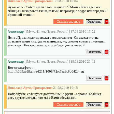
Николаев Артём Григорьевич
17.08.2010 10:04
Аутоткань - "собственная ткань пациента". Может быть кусочек
мышцы или жировой ткани, взятый, например, с бедра или передней
брюшной стенки.
Александр
|
(Муж., 41 лет, Пермь, Россия)
|
17.08.2010 17:52
Ясно . Проконсультировался с косметологом . Он сказал что, на
практике таким никогда не занимался, но, сможет сделать инъекции
аутожира . Как вы думаете, этого будет достаточно ?
Александр
|
(Муж., 41 лет, Пермь, Россия)
|
18.08.2010 20:03
Вот сделал фото :
http://s005.radikal.ru/i211/1008/72/c7aa9c8b642b.jpg
Николаев Артём Григорьевич
21.08.2010 10:15
Попробуйте, если будет достаточный эффект - хорошо. Если нет -
есть другие методы, что мы с Вами обсуждали.