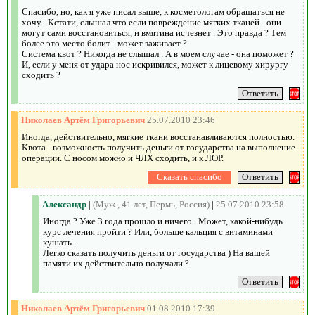
Спасибо, но, как я уже писал выше, к косметологам обращаться не
хочу . Кстати, слышал что если повреждение мягких тканей - они
могут сами восстановиться, и вмятина исчезнет . Это правда ? Тем
более это место болит - может заживает ?
Система квот ? Никогда не слышал . А в моем случае - она поможет ?
И, если у меня от удара нос искривился, может к лицевому хирургу
сходить ?
Николаев Артём Григорьевич
25.07.2010 23:46
Иногда, действительно, мягкие ткани восстанавливаются полностью.
Квота - возможность получить деньги от государства на выполнение
операции. С носом можно и ЧЛХ сходить, и к ЛОР.
Александр
|
(Муж., 41 лет, Пермь, Россия)
|
25.07.2010 23:58
Иногда ? Уже 3 года прошло и ничего . Может, какой-нибудь
курс лечения пройти ? Или, больше кальция с витаминами
кушать .
Легко сказать получить деньги от государства ) На вашей
памяти их действительно получали ?
Николаев Артём Григорьевич
01.08.2010 17:39