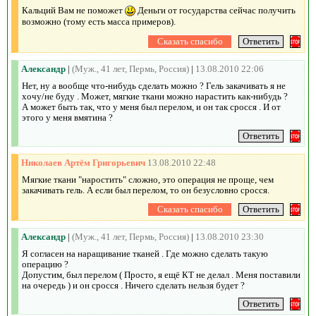
Кальций Вам не поможет
Деньги от государства сейчас получить
возможно (тому есть масса примеров).
Александр
|
(Муж., 41 лет, Пермь, Россия)
|
13.08.2010 22:06
Нет, ну а вообще что-нибудь сделать можно ? Гель закачивать я не
хочу/не буду . Может, мягкие ткани можно нарастить как-нибудь ?
А может быть так, что у меня был перелом, и он так сросся . И от
этого у меня вмятина ?
Николаев Артём Григорьевич
13.08.2010 22:48
Мягкие ткани "наростить" сложно, это операция не проще, чем
закачивать гель. А если был перелом, то он безусловно сросся.
Александр
|
(Муж., 41 лет, Пермь, Россия)
|
13.08.2010 23:30
Я согласен на наращивание тканей . Где можно сделать такую
операцию ?
Допустим, был перелом ( Просто, я ещё КТ не делал . Меня поставили
на очередь ) и он сросся . Ничего сделать нельзя будет ?