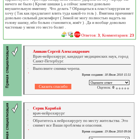
ничего не было ( Кроме шишки ), а сейчас заметил довольно
внушительную вмятину . Что делать ? Обращаться к пласт/хирургам не
хочу ( Так как предлагают влить туда какой-то гель ) . Вмятина причиняет
довольно сильный дискомфорт ( Зимой не могу полностью надеть на
голову шапку, ибо больно становится, жмёт ) . Да и вообще довольно
частенько у меня это место болит .
Ответов:
3
; Комментариев:
23
Аникин Сергей Александрович
Врач-нейрохирург, кандидат медицинских наук, город
Санкт-Петербург.
Выполните снимки черепа.
Время создания:
18 Июля 2010 15:51
Оценок:
0
Серик Карибай
врач-нейрохирург
Обратитесь к нейрохирургу по месту жительства. Это
снимет все Ваши проблемы и опасения.
Время создания:
19 Июля 2010 09:04