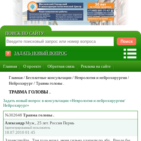
ПОИСК ПО САЙТУ:
ЗАДАТЬ НОВЫЙ ВОПРОС
Главная
О проекте
Обратная связь
Реклама на сайте
Стать консультантом нашего сайта
Главная
/ Бесплатные консультации /
Неврология и нейрохирургия
/
Нейрохирург
/
Травма головы .
Суперакция «Каждому врачу свой сайт»
ТРАВМА ГОЛОВЫ .
Задать новый вопрос в консультации «Неврология и нейрохирургия/
Нейрохирург»
№302648
Травма головы .
Александр
Муж., 25 лет. Россия Пермь
Зарегистрированный пользователь
18.07.2010 01:45
Здравствуйте . Три года назад, меня сильно ударили по лбу . Вроде бы