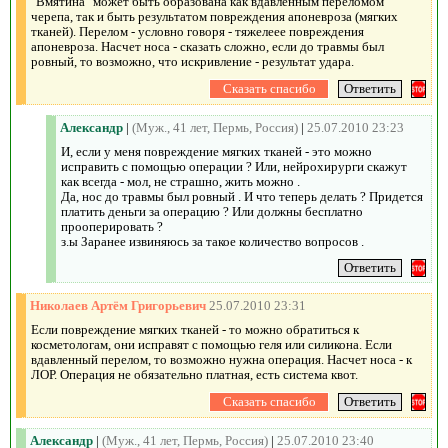
"Вмятина" может быть образована как вдавленным переломом
черепа, так и быть результатом повреждения апоневроза (мягких
тканей). Перелом - условно говоря - тяжелеее повреждения
апоневроза. Насчет носа - сказать сложно, если до травмы был
ровный, то возможно, что искривление - результат удара.
Александр
|
(Муж., 41 лет, Пермь, Россия)
|
25.07.2010 23:23
И, если у меня повреждение мягких тканей - это можно
исправить с помощью операции ? Или, нейрохирурги скажут
как всегда - мол, не страшно, жить можно .
Да, нос до травмы был ровный . И что теперь делать ? Придется
платить деньги за операцию ? Или должны бесплатно
прооперировать ?
з.ы Заранее извиняюсь за такое количество вопросов .
Николаев Артём Григорьевич
25.07.2010 23:31
Если повреждение мягких тканей - то можно обратиться к
косметологам, они исправят с помощью геля или силикона. Если
вдавленный перелом, то возможно нужна операция. Насчет носа - к
ЛОР. Операция не обязательно платная, есть система квот.
Александр
|
(Муж., 41 лет, Пермь, Россия)
|
25.07.2010 23:40