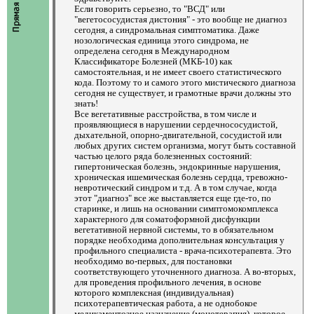
Если говорить серьезно, то "ВСД" или
"вегетососудистая дистония" - это вообще не диагноз
сегодня, а синдромальная симптоматика. Даже
нозологическая единица этого синдрома, не
определена сегодня в Международном
Классификаторе Болезней (МКБ-10) как
самостоятельная, и не имеет своего статистического
кода. Поэтому то и самого этого мистического диагноза
сегодня не существует, и грамотные врачи должны это
знать!
Все вегетативные расстройства, в том числе и
проявляющиеся в нарушении сердечнососудистой,
дыхательной, опорно-двигательной, сосудистой или
любых других систем организма, могут быть составной
частью целого ряда болезненных состояний:
гипертоническая болезнь, эндокринные нарушения,
хроническая ишемическая болезнь сердца, тревожно-
невротический синдром и т.д. А в том случае, когда
этот "диагноз" все же выставляется еще где-то, по
старинке, и лишь на основании симптомокомплекса
характерного для соматоформной дисфункции
вегетативной нервной системы, то в обязательном
порядке необходима дополнительная консультация у
профильного специалиста - врача-психотерапевта. Это
необходимо во-первых, для постановки
соответствующего уточненного диагноза. А во-вторых,
для проведения профильного лечения, в основе
которого комплексная (индивидуальная)
психотерапевтическая работа, а не однобокое
медикаментозное назначение (монотерапия), которое