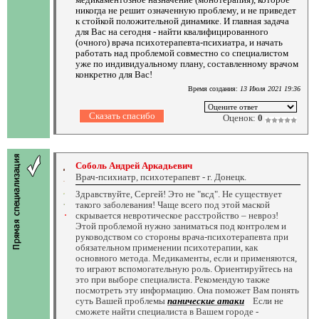
никогда не решит означенную проблему, и не приведет
к стойкой положительной динамике. И главная задача
для Вас на сегодня - найти квалифицированного
(очного) врача психотерапевта-психиатра, и начать
работать над проблемой совместно со специалистом
уже по индивидуальному плану, составленному врачом
конкретно для Вас!
Время создания:
13 Июля 2021 19:36
Оценок:
0
Соболь Андрей Аркадьевич
Врач-психиатр, психотерапевт - г. Донецк.
Здравствуйте, Сергей! Это не "всд". Не существует
такого заболевания! Чаще всего под этой маской
скрывается невротическое расстройство – невроз!
Этой проблемой нужно заниматься под контролем и
руководством со стороны врача-психотерапевта при
обязательном применении психотерапии, как
основного метода. Медикаменты, если и применяются,
то играют вспомогательную роль. Ориентируйтесь на
это при выборе специалиста. Рекомендую также
посмотреть эту информацию. Она поможет Вам понять
суть Вашей проблемы
панические атаки
Если не
сможете найти специалиста в Вашем городе -