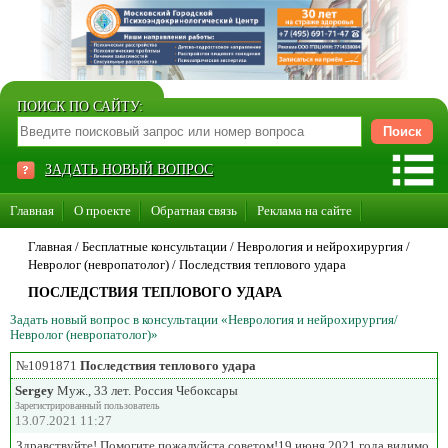
ПОИСК ПО САЙТУ:
ЗАДАТЬ НОВЫЙ ВОПРОС
Главная
О проекте
Обратная связь
Реклама на сайте
Стать консультантом нашего сайта
Главная
/ Бесплатные консультации /
Неврология и нейрохирургия
/
Невролог (невропатолог)
/
Последствия теплового удара
Суперакция «Каждому врачу свой сайт»
ПОСЛЕДСТВИЯ ТЕПЛОВОГО УДАРА
Задать новый вопрос в консультации «Неврология и нейрохирургия/
Невролог (невропатолог)»
№1091871
Последствия теплового удара
Sergey
Муж., 33 лет. Россия Чебоксары
Зарегистрированный пользователь
13.07.2021 11:27
Здравствуйте! Помогите пожалуйста советом!19 июня 2021 года видимо