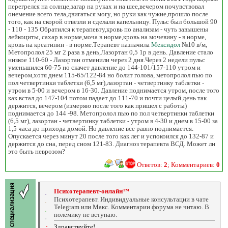
перегрелся на солнце,загар на руках и на шее,вечером почувствовал
онемение всего тела,двигаться могу, но руки как чужие,прошло после
того, как на скорой отвезли и сделали капельницу. Пульс был большой 90
- 110 - 135 Обратился к терапевту,кровь по анализам - чуть завышены
лейкоциты, сахар в норме,моча в норме,кровь на мочевину - в норме,
кровь на креатинин - в норме.Терапевт назначила
Мексидол
№10 в/м,
Метопролол 25 мг 2 раза в день,Лазортан 0,5 1р в день. Давление стало
низкое 110-60 - Лазортан отменили через 2 дня.Через 2 недели пульс
уменьшился 60-75 но скачет давление до 144-101/157-110 утром и
вечером,хотя днем 115-65/122-84 но болит голова, метопролол пью по
пол четвертинки таблетки (6,5 мг),лазортан - четвертинку таблетки -
утром в 5-00 и вечером в 16-30. Давление поднимается утром, после того
как встал до 147-104 потом падает до 111-70 и почти целый день так
держится, вечером (измеряю после того как пришел с работы)
поднимается до 144 -98. Метопролол пью по пол четвертинки таблетки
(6,5 мг), лазортан - четвертинку таблетки - утром в 4-30 и днем в 15-00 за
1,5 часа до прихода домой. Но давление все равно поднимается.
Опускается через минут 20 после того как лег и успокоился до 132-87 и
держится до сна, перед сном 121-83. Диагноз терапевта ВСД. Может ли
это быть неврозом?
Ответов:
2
; Комментариев:
0
Психотерапевт-онлайн™
Психотерапевт. Индивидуальные консультации в чате
Telegram или Макс. Комментарии форума не читаю. В
полемику не вступаю.
Здравствуйте!