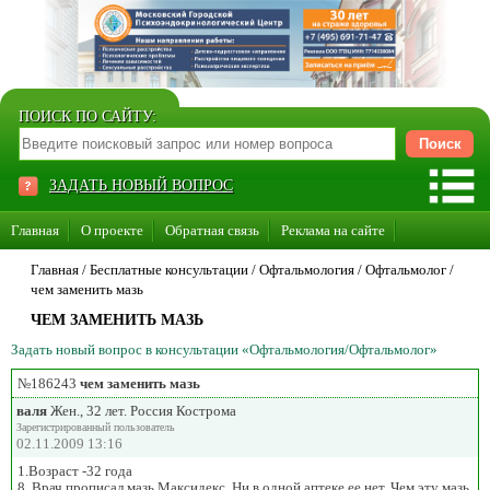
ПОИСК ПО САЙТУ:
ЗАДАТЬ НОВЫЙ ВОПРОС
Главная
О проекте
Обратная связь
Реклама на сайте
Стать консультантом нашего сайта
Главная
/ Бесплатные консультации /
Офтальмология
/
Офтальмолог
/
чем заменить мазь
Суперакция «Каждому врачу свой сайт»
ЧЕМ ЗАМЕНИТЬ МАЗЬ
Задать новый вопрос в консультации «Офтальмология/Офтальмолог»
№186243
чем заменить мазь
валя
Жен., 32 лет. Россия Кострома
Зарегистрированный пользователь
02.11.2009 13:16
1.Возраст -32 года
8. Врач прописал мазь Максидекс. Ни в одной аптеке ее нет. Чем эту мазь