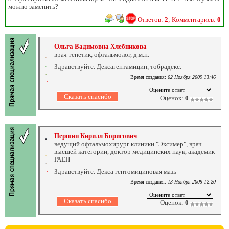
можно заменить?
Ответов:
2
; Комментариев:
0
Ольга Вадимовна Хлебникова
врач-генетик, офтальмолог, д.м.н.
Здравствуйте. Дексагентамицин, тобрадекс.
Время создания:
02 Ноября 2009 13:46
Оценок:
0
Першин Кирилл Борисович
ведущий офтальмохирург клиники "Эксимер", врач
высшей категории, доктор медицинских наук, академик
РАЕН
Здравствуйте. Декса гентомициновая мазь
Время создания:
13 Ноября 2009 12:20
Оценок:
0