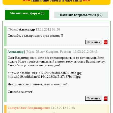
Найти ещё ответы в базе сайта
Мнение зала, форум (8)
Похожие вопросы, темы (10)
(Гость)
Александр
13.03.2012 08:56
Спасибо, а как прислать куда именно?!
Александр
|
(Муж., 38 лет, Сызрань, Россия)
|
13.03.2012 09:43
Олег Владимирович, если все сделал правильно то вот снимки. Если
нужно более профессиональный снимок могу выслать Вам на почту.
Спасибо огромное за консультацию!
http://s57.radikal.ru/i158/1203/6f/dd1d3b9019bb.jpg
http://s019.radikal.ru/i616/1203/3c/51f7b87bafff.jpg
Два одинаковых снимка, разное качество!
Спасибо за ответ!
Савчук Олег Владимирович
13.03.2012 10:55