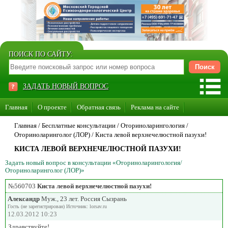
ПОИСК ПО САЙТУ:
ЗАДАТЬ НОВЫЙ ВОПРОС
Главная
О проекте
Обратная связь
Реклама на сайте
Стать консультантом нашего сайта
Главная
/ Бесплатные консультации /
Оториноларингология
/
Оториноларинголог (ЛОР)
/
Киста левой верхнечелюстной пазухи!
Суперакция «Каждому врачу свой сайт»
КИСТА ЛЕВОЙ ВЕРХНЕЧЕЛЮСТНОЙ ПАЗУХИ!
Задать новый вопрос в консультации «Оториноларингология/
Оториноларинголог (ЛОР)»
№560703
Киста левой верхнечелюстной пазухи!
Александр
Муж., 23 лет. Россия Сызрань
Гость (не зарегистрирован) Источник: lorsav.ru
12.03.2012 10:23
Здравствуйте!