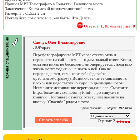
Прошел МРТ Томографию в Тольятти: Головного мозга.
Заключение: Киста левой верхнечелюстной пазухи.
Размер: 3,5x1,5x2.2 см
Пожалуйста помогите мне, как быть? Что Делать.
Ответов:
1
; Комментариев:
8
Савчук Олег Владимирович
ЛОР-врач
Перефотографируйте МРТ через стекло окна и
перешлите на сайт, после чего дам полный ответ. Киста,
если она никак не беспокоит, не оперируется. Люди всю
жизнь могут ходить и не знать о ней. Она не
перерождается, если не от зуба (сделайте
ортопантомограмму). Возникновение ее связывают с
плохо- или недостаточно хорошо дышащим носом.
Исключите искривление перегородки носа. Смотрите
http://lorsav.ru/vazomotornyi-rinit , про синусит и
главную. Поставьте отметку ответу или нажмите на
кнопку "Спасибо" рядом с фото.
Время создания:
12 Марта 2012 18:40
Оценок:
2
»»»
«««