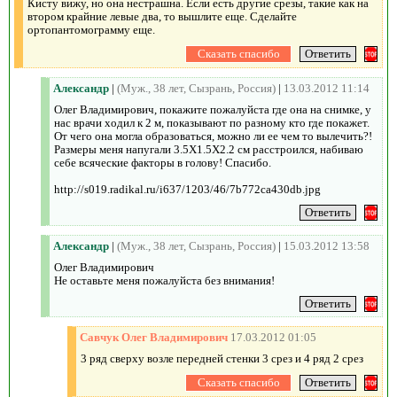
Кисту вижу, но она нестрашна. Если есть другие срезы, такие как на
втором крайние левые два, то вышлите еще. Сделайте
ортопантомограмму еще.
Александр
|
(Муж., 38 лет, Сызрань, Россия)
|
13.03.2012 11:14
Олег Владимирович, покажите пожалуйста где она на снимке, у
нас врачи ходил к 2 м, показывают по разному кто где покажет.
От чего она могла образоваться, можно ли ее чем то вылечить?!
Размеры меня напугали 3.5Х1.5Х2.2 см расстроился, набиваю
себе всяческие факторы в голову! Спасибо.
http://s019.radikal.ru/i637/1203/46/7b772ca430db.jpg
Александр
|
(Муж., 38 лет, Сызрань, Россия)
|
15.03.2012 13:58
Олег Владимирович
Не оставьте меня пожалуйста без внимания!
Савчук Олег Владимирович
17.03.2012 01:05
3 ряд сверху возле передней стенки 3 срез и 4 ряд 2 срез