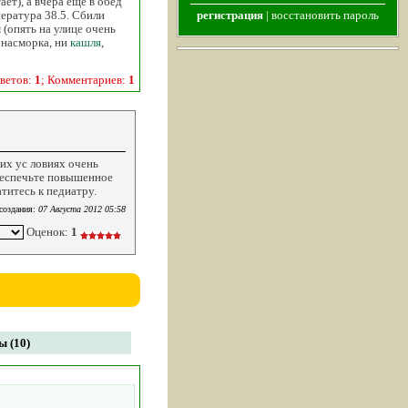
ет), а вчера еще в обед
пература 38.5. Сбили
регистрация
|
восстановить пароль
 (опять на улице очень
 насморка, ни
кашля
,
ветов:
1
; Комментариев:
1
ких ус ловиях очень
беспечьте повышенное
титесь к педиатру.
создания:
07 Августа 2012 05:58
Оценок:
1
 (10)