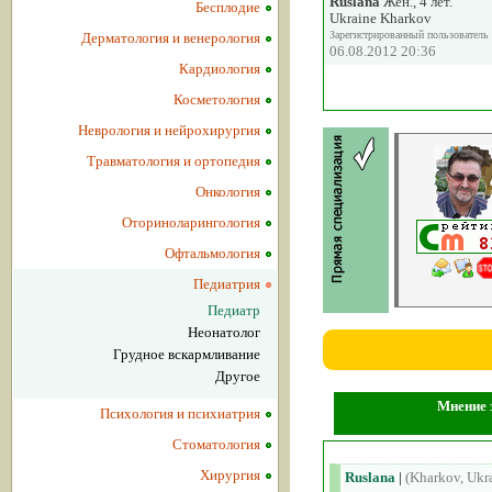
Ruslana
Жен., 4 лет.
Бесплодие
Ukraine Kharkov
Зарегистрированный пользователь
Дерматология и венерология
06.08.2012 20:36
Кардиология
Косметология
Неврология и нейрохирургия
Травматология и ортопедия
Онкология
Оториноларингология
Офтальмология
Педиатрия
Педиатр
Неонатолог
Грудное вскармливание
Другое
Мнение з
Психология и психиатрия
Стоматология
Хирургия
Ruslana
|
(Kharkov, Ukr