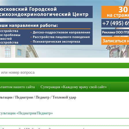
ьтантом нашего сайта
Суперакция «Каждому врачу свой сайт»
льтации /
Педиатрия
/
Педиатр
/
Тепловой удар
нсультации «Педиатрия/Педиатр»