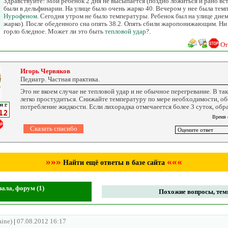
Здравствуйте! Мой ребенок 2 дня не высыпается (поздно ложиться и рано вста
были в дельфинарии. На улице было очень жарко 40. Вечером у нее была тем
Нурофеном
. Сегодня утром не было температуры. Ребенок был на улице днем
жарко). После обеденного сна опять 38.2. Опять сбили жаропонижающим. Ни
горло бледное. Может ли это быть
тепловой удар
?.
От
Игорь Червяков
Педиатр. Частная практика.
Это не вкоем случае не тепловой удар и не обычное перегревание. В та
легко простудиться. Снижайте температуру по мере необходимости, о
потребление жидкости. Если лихорадка отмечаеется более 3 суток, обра
Время 
»»»
«««
Найти ещё ответы в базе сайта
ала, форум (1)
Похожие вопросы, темы
aine)
|
07.08.2012 16:17