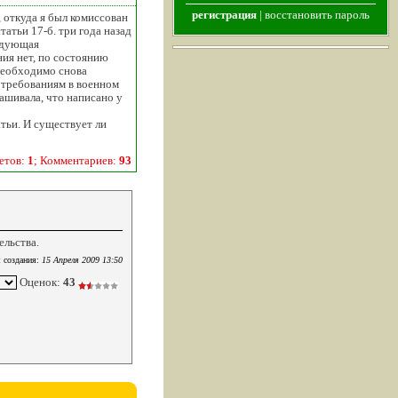
регистрация
|
восстановить пароль
 откуда я был комиссован
атьи 17-б. три года назад
едующая
ния нет, по состоянию
необходимо снова
м требованиям в военном
рашивала, что написано у
атьи. И существует ли
етов:
1
; Комментариев:
93
ельства.
 создания:
15 Апреля 2009 13:50
Оценок:
43