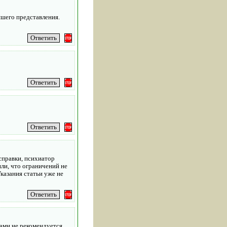
йшего представления.
справки, психиатор
или, что ограничений не
казания статьи уже не
чами не рекомендуется