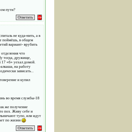
ром пути?
питаль не куда-нить, а в
не поймёшь, в общем
ретий вариант- врубить
у отделения что
Ну тогда, дружище,
й 17 «б» уехал домой.
-алкаша, на работу
одически зависать...
товерение и купил
знь во время службы-18
так же получение
то пох. Живу себе и
льничают тупо, или идут
ает по жизни