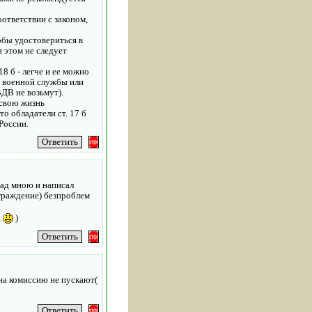
ответствии с законом,
обы удостовериться в
и этом не следует
8 б - легче и ее можно
ь военной службы или
ДВ не возьмут).
 свою жизнь
о обладатели ст. 17 б
России.
над мною и написал
аграждение) безпроблем
я
)
 на комиссию не пускают(