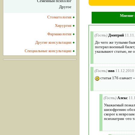
Семейный психолог
Другое
Мнение 
Стоматология
Хирургия
Фармакология
(Гость)
Дмитрий
11.11
Другие консультации
До чего же тупыми быва
потерял военный билет,
Специальные консультации
указывают статью, не о
(Гость)
ввв
11.12.2010
статья 17б озачает -
(Гость)
Алекс
11.
Уважаемый пожалу
шизофрению обозн
скорее к невроза
психиатрия -это т