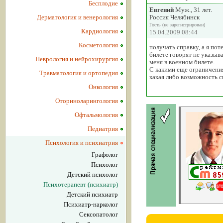
Бесплодие
Евгений
Муж., 31 лет.
Дерматология и венерология
Россия Челябинск
Гость (не зарегистрирован)
Кардиология
15.04.2009 08:44
Косметология
получать справку, а я по
билете говорят не указыв
Неврология и нейрохирургия
меня в военном билете.
С какими еще ограничения
Травматология и ортопедия
какая либо возможность с
Онкология
Оториноларингология
Офтальмология
Педиатрия
Психология и психиатрия
Графолог
Психолог
Детский психолог
Психотерапевт (психиатр)
Детский психиатр
Психиатр-нарколог
Сексопатолог