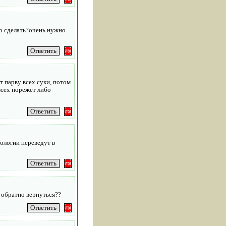
но сделать?очень нужно
т парву всех суки, потом
 всех порежет либо
рологии переведут в
б обратно вернуться??