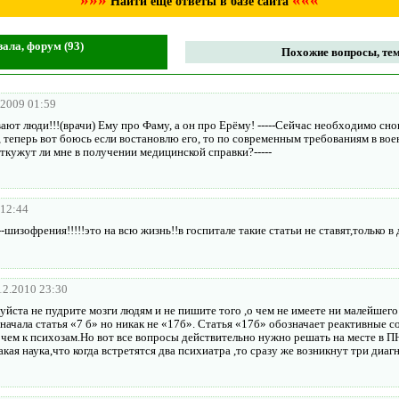
Найти ещё ответы в базе сайта
зала, форум (93)
Похожие вопросы, тем
.2009 01:59
ют люди!!!(врачи) Ему про Фаму, а он про Ерёму! -----Сейчас необходимо снов
 теперь вот боюсь если востановлю его, то по современным требованиям в вое
ткужут ли мне в получении медицинской справки?-----
 12:44
--шизофрения!!!!!это на всю жизнь!!в госпитале такие статьи не ставят,только в
12.2010 23:30
йста не пудрите мозги людям и не пишите того ,о чем не имеете ни малейшего
ачала статья «7 б» но никак не «17б». Статья «17б» обозначает реактивные с
м чем к психозам.Но вот все вопросы действительно нужно решать на месте в 
акая наука,что когда встретятся два психиатра ,то сразу же возникнут три диагн