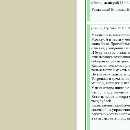
(Гость)
дмитрий
11.07
Уважаемый Вячеслав Вл
(Гость)
Руслан
20.07.2
У меня была тема-прибо
Москву. А в части у ме
жопа была. Прогибаться
ответку, угандошить ко
И будучи в госпитале, 
отказываюсь возвращать
собирай вещички домой.
Как меня только не пуг
только метлой махать в
Но всё это- лживое зап
Устроился я дома на н
машину, женился, и всё
У психиатора никто не 
Скоро пойду лицензию 
Кстати, через полтора
тыщ рублей.
Единственная проблема-
лицензий на управления
работаю честно в норм
в супермаркеты продав