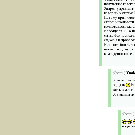
получение категор
Запрет управлять
который к статье 
Потому врач имее
степени годности 
волноваться, т.к.
Вообще ст. 17 б н
снять без последс
службы в правоох
Не стоит бояться 
понастоящему счас
вам крупно повез
(Гость)
Ynak
У меня стать
здоров
Ес
хоть в менто
А в армии пу
(Гость)
водите