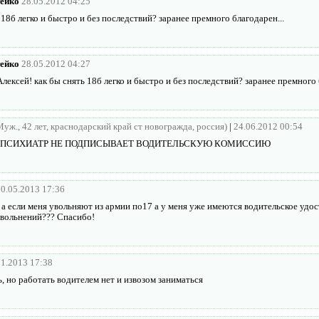
ейко
28.05.2012 04:25
 18б легко и быстро и без последствий? заранее премного благодарен...
ейко
28.05.2012 04:27
ексей! как бы снять 18б легко и быстро и без последствий? заранее премного 
Муж., 42 лет, краснодарский край ст новогражда, россия)
|
24.06.2012 00:54
Е ПСИХИАТР НЕ ПОДПИСЫВАЕТ ВОДИТЕЛЬСКУЮ КОМИССИЮ
10.05.2013 17:36
 а если меня увольняют из армии по17 а у меня уже имеются водительское удос
увольнений??? Спасибо!
01.2013 17:38
, но работать водителем нет и извозом заниматься