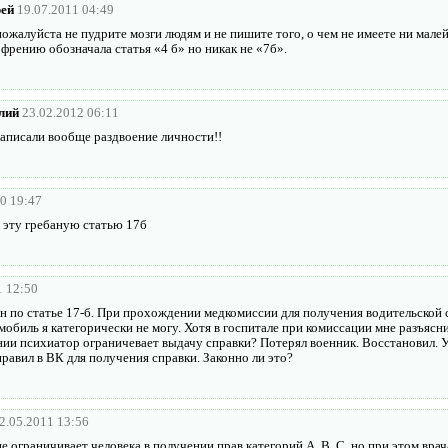
ей
19.07.2011 04:49
ожалуйста не пудрите мозги людям и не пишите того, о чем не имеете ни мале
френию обозначала статья «4 б» но никак не «7б».
лий
23.02.2012 06:11
написали вообще раздвоение личности!!
0 19:47
ь эту гребаную статью 17б
1 12:50
ан по статье 17-б. При прохождении медкомиссии для получения водительской 
омобиль я категорически не могу. Хотя в госпитале при комиссации мне разъясн
нии психиатор ограничевает выдачу справки? Потерял военник. Восстановил. У
равил в ВК для получения справки. Законно ли это?
2.05.2011 13:56
не ограничивает человека в получении прав категорий А, В, С, но при этом вра