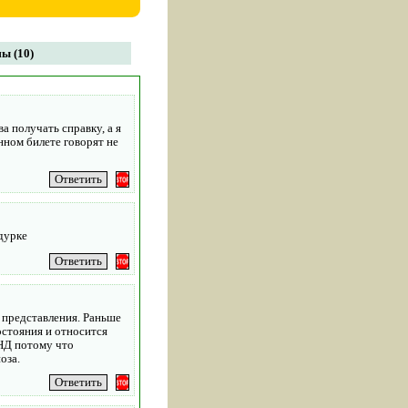
ы (10)
а получать справку, а я
нном билете говорят не
 дурке
 представления. Раньше
остояния и относится
ПНД потому что
оза.