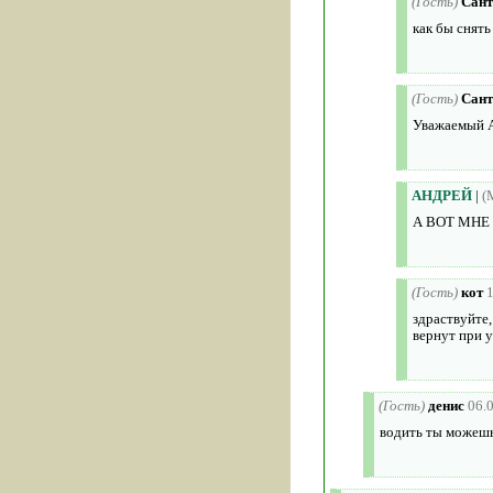
(Гость)
Сант
как бы снять
(Гость)
Сант
Уважаемый Ал
АНДРЕЙ
|
(
А ВОТ МН
(Гость)
кот
здраствуйте,
вернут при 
(Гость)
денис
06.
водить ты можешь