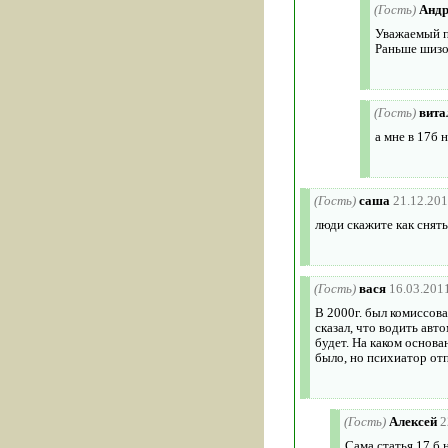
(Гость)
Андр
Уважаемый п
Раньше шизо
(Гость)
вита
а мне в 17б 
(Гость)
саша
21.12.201
люди скажите как снят
(Гость)
вася
16.03.201
В 2000г. был комиссов
сказал, что водить авт
будет. На каком основа
было, но психиатор отп
(Гость)
Алексей
2
Сама статья 17 б 