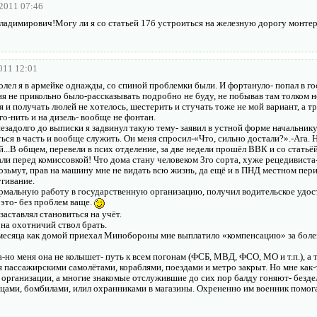
.2011 07:46
адимирович!Могу ли я со статьей 17б устроиться на железную дорогу монте
011 12:01
лел я в армейке однажды, со спиной проблемки были. И фортануло- попал в гос
ня не прикольно было-рассказывать подробно не буду, не побывав там толком 
 и получать люлей не хотелось, шестерить и стучать тоже не мой вариант, а т
го-нить и на дизель- вообще не фонтан.
незадолго до выписки я задвинул такую тему- заявил в устной форме начальник
ся в часть и вообще служить. Он меня спросил-«Что, сильно достали?».-Ага. 
..В общем, перевели в псих отделение, за две недели прошёл ВВК и со статьё
али перед комиссовкой! Что дома стану человеком 3го сорта, хуже рецедивиста
озьмут, прав на машину мне не видать всю жизнь, да ещё и в ПНД местном пери
угивание.
ормальную работу в государственную организацию, получил водительское удос
 это- без проблем ваще.
заставлял становиться на учёт.
на охотничий ствол брать.
 месяца как домой приехал Минобороны мне выплатило «компенсацию» за боле
но меня она не колышет- путь к всем погонам (ФСБ, МВД, ФСО, МО и т.п.), а 
 пассажирскими самолётами, кораблями, поездами и метро закрыт. Но мне как-
 организации, а многие знакомые отслужившие до сих пор балду гоняют- безде
цами, бомбилами, илил охранниками в магазины. Охрененно им военник помог