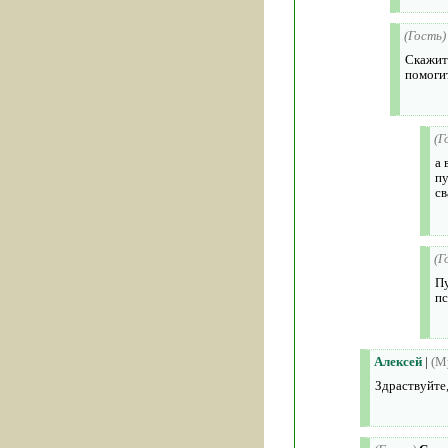
(Гость)
Скажит
помоги
(Г
а 
пу
св
(Г
Пу
пс
Алексей
|
(Му
Здраствуйте,