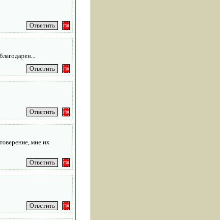
благодарен...
товерение, мне их