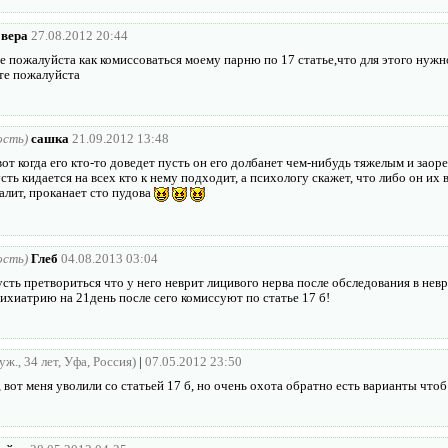
вера
27.08.2012 20:44
е пожалуйста как комиссоваться моему парню по 17 статье,что для этого нуж
те пожалуйста
ость)
сашка
21.09.2012 13:48
вот когда его кто-то доведет пусть он его долбанет чем-нибудь тяжелым и заоре
сть кидается на всех кто к нему подходит, а психологу скажет, что либо он их
алит, проканает сто пудова
ость)
Глеб
04.08.2013 03:04
сть претвориться что у него неврит лицивого нерва после обследования в нев
ихиатрию на 21день после сего комиссуют по статье 17 б!
ж., 34 лет, Уфа, Россия)
|
07.05.2012 23:50
 вот меня уволили со статьей 17 б, но очень охота обратно есть варианты что