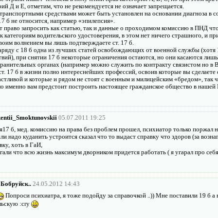
ий Д и Е, отметим, что не рекомендуется не означает запрещается.
 транспортными средствами может быть установлен на основании диагноза в со
17 б не относится, например «эпилепсия».
т право запросить как статью, так и данные о проходимом комиссию в ПНД чт
к категориям водительского удостоверения, в этом нет ничего страшного, и пр
 своим волнением вы лишь подтверждаете ст. 17 б.
аряду с 18 б одна из лучших статей освобождающих от военной службы (хотя 1
твий), при снятии 17 б некоторые ограничения остаются, но они касаются лиш
ранительных органах (например можно служить по контракту связистом но в В
ст. 17 б в жизни полно интереснейших профессий, освоив которые вы сделаете
тливой и которые и рядом не стоят с военным и милицейским «бредом», так чт
ло именно вам предстоит построить настоящее гражданское общество в нашей 
entii_Smoktunovskii
05.07.2011 19:25
я17 б, мед. комиссию на права без проблем прошел, психиатор только поржал 
ли надо куданить устроится сказал что то выдаст справку что здоров (за возн
вку, хоть в ГаИ,
гали что всю жизнь максимум дворником придется работать ( я угарал про себ
Бобруйск..
24.05.2012 14:43
Попроси психиатра, я тоже подойду за справочкой ..)) Мне поставили 19 б а
льскую :cry