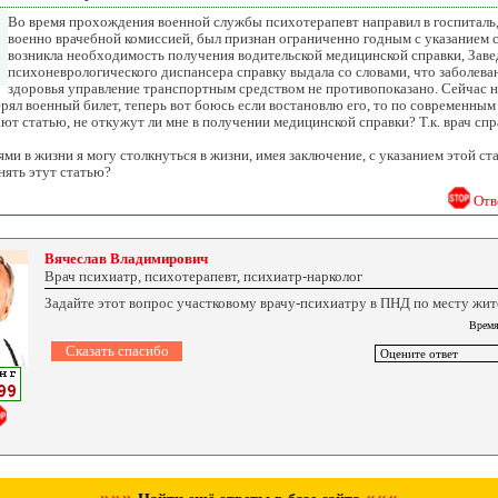
Во время прохождения военной службы психотерапевт направил в госпиталь,
военно врачебной комиссией, был признан ограниченно годным с указанием ст
возникла необходимость получения водительской медицинской справки, Зав
психоневрологического диспансера справку выдала со словами, что заболева
здоровья управление транспортным средством не противопоказано. Сейчас 
терял военный билет, теперь вот боюсь если востановлю его, то по современны
ают статью, не откужут ли мне в получении медицинской справки? Т.к. врач сп
ми в жизни я могу столкнуться в жизни, имея заключение, с указанием этой ст
нять этут статью?
Отв
Вячеслав Владимирович
Врач психиатр, психотерапевт, психиатр-нарколог
Задайте этот вопрос участковому врачу-психиатру в ПНД по месту жит
Время
»»»
«««