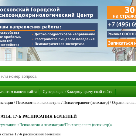
ьтантом нашего сайта
Суперакция «Каждому врачу свой сайт»
льтации /
Психология и психиатрия
/
Психотерапевт (психиатр)
/
Ограничения 
АТЬЕ 17-Б РАСПИСАНИЯ БОЛЕЗНЕЙ
нсультации «Психология и психиатрия/Психотерапевт (психиатр)»
 статье 17-б расписания болезней