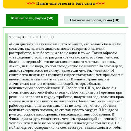
»»»
«««
Найти ещё ответы в базе сайта
Мнение зала, форум (50)
Похожие вопросы, темы (10)
(Гость)
X
03.07.2013 06:00
«Если диагноз был установлен, это означает, что человек болен.»Не
согласен, т.к. наличие диагноза может говорить о наличии
расстройства, а не болезни, а это не одно и то же. Таким образом
утверждение о том, что раз диагноз установлен, то значит человек
болен - не верно.«Никто не заставляет никого лечиться - хочешь,
лечись, нет - не надо, но при этом диагноз не снимут.»На самом деле,
диагноз скорее всего не снимут даже если человек «лечится». Я
считаю что психиатры являются скорее статистами, чем врачами, т.к.
ничего толком излечивать не умеют.«В нашей стране законы
значительно мягче в отношении людей, которые больны
психическими расстройствами. В Европе или США, все было бы
значительно жестче.»Действительно? Вот например в Германии при
решении вопросов о трудоустройстве, получении водительских прав
мнение психиатров никого не интересует. Более того, если например
работодатель попытается выяснить не получает ли его работник
психиатрическую помощь, то его там просто засудят. В Канаде за
руль допускают шизофреников находящихся вне обострения. В
Финляндии за руль может сесть человек страдающий эпилепсией, при
условии, что у него не было припадков в последние три месяца. На
мой взгляд, это совершенно не соответствует вашим словам о якобы