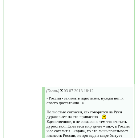
(Гость)
X
03.07.2013 18:12
«России - занимать идиотизма, нужды нет, и
своего достаточно...»
Полностью согласен, как говорится на Руси
дураков лет на сто припасено...
Единственное, я не согласен с тем что считать
дуростью... Если весь мир делае «так», а Россия
и ее сателиты - «эдак», то это лишь показывает
инакость России; не зря ведь в мире бытует