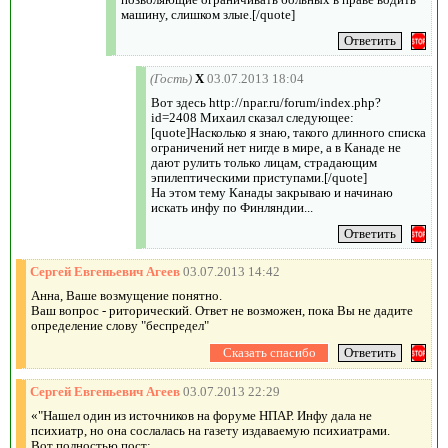
машину, слишком злые.[/quote]
(Гость)
X
03.07.2013 18:04
Вот здесь http://npar.ru/forum/index.php?
id=2408 Михаил сказал следующее:
[quote]Насколько я знаю, такого длинного списка
ограничений нет нигде в мире, а в Канаде не
дают рулить только лицам, страдающим
эпилептическими приступами.[/quote]
На этом тему Канады закрываю и начинаю
искать инфу по Финляндии...
Сергей Евгеньевич Агеев
03.07.2013 14:42
Анна, Ваше возмущение понятно.
Ваш вопрос - риторический. Ответ не возможен, пока Вы не дадите
определение слову "беспредел"
Сергей Евгеньевич Агеев
03.07.2013 22:29
«"Нашел один из источников на форуме НПАР. Инфу дала не
психиатр, но она сослалась на газету издаваемую психиатрами.
Вот полностью пост: