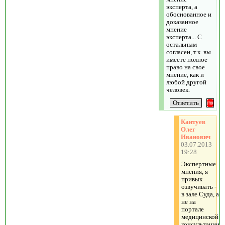
эксперта, а
обоснованное и
доказанное
мнение
эксперта... С
остальным
согласен, т.к. вы
имеете полное
право на свое
мнение, как и
любой другой
человек.
Кантуев
Олег
Иванович
03.07.2013
19:28
Экспертные
мнения, я
привык
озвучивать -
в зале Суда, а
не на
портале
медицинской
консультации