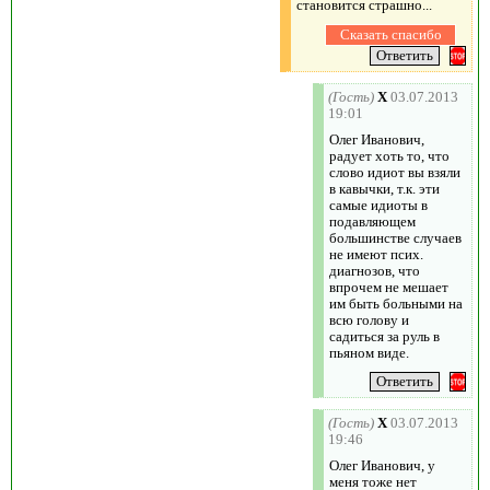
становится страшно...
(Гость)
X
03.07.2013
19:01
Олег Иванович,
радует хоть то, что
слово идиот вы взяли
в кавычки, т.к. эти
самые идиоты в
подавляющем
большинстве случаев
не имеют псих.
диагнозов, что
впрочем не мешает
им быть больными на
всю голову и
садиться за руль в
пьяном виде.
(Гость)
X
03.07.2013
19:46
Олег Иванович, у
меня тоже нет