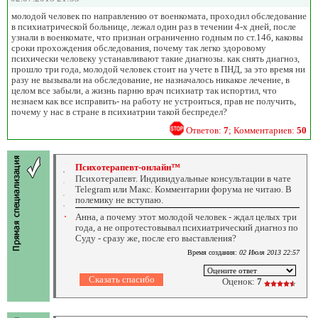
молодой человек по направлению от военкомата, проходил обследование
в психиатрической больнице, лежал один раз в течении 4-х дней, после
узнали в военкомате, что признан ограниченно годным по ст.14б, каковы
сроки прохождения обследования, почему так легко здоровому
психически человеку устанавливают такие диагнозы. как снять диагноз,
прошло три года, молодой человек стоит на учете в ПНД, за это время ни
разу не вызывали на обследование, не назначалось никакое лечение, в
целом все забыли, а жизнь парню врач психиатр так испортил, что
незнаем как все исправить- на работу не устроиться, прав не получить,
почему у нас в стране в психиатрии такой беспредел?
Ответов:
7
; Комментариев:
50
Психотерапевт-онлайн™
Психотерапевт. Индивидуальные консультации в чате
Telegram или Макс. Комментарии форума не читаю. В
полемику не вступаю.
Анна, а почему этот молодой человек - ждал целых три
года, а не опротестовывал психиатрический диагноз по
Суду - сразу же, после его выставления?
Время создания:
02 Июля 2013 22:57
Оценок:
7