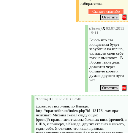
избирателем.
(Гость)
X
03.07.2013
19:11
Боюсь что эта
инициатива будет
зарублена на корню,
т.к. власти сами себе
глаз не выклюют... В
России такие дела
делаются через
большую кровь и
думаю другого пути
нет.
(Гость)
X
03.07.2013 17:40
Далее, вот источник по Канаде:
http://npar.ru/forum/index.php?id=13178 , там врач-
психиатр Михаил сказал следующее:
[quote]А права имеют массы больных шизофренией, в
США, к примеру, в Канаде, других странах и ничего,
ездят себе. Я считаю, что наши правила,
позволяющие ограничивать больных в праве водить