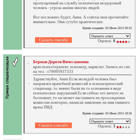
пропущенный на службу психически нездоровый
человек - угроза жизни многих людей.
Все посложнее будет, Анна. А советы мои прочитайте
внимательно. Они сугубо практические.
Время создания:
03 Июля 2013 09:55
Оценок:
8
Берман Дороти Вячеславовна
врач-психотерапевт, психиатр, нарколог. Запись по смс
на тел. :±79095937333
Здравствуйте, Анна.Если молодой человек был
направлен врачебной комиссий в психиатрический
стационар, то значит были на то основания в виде
психических нарушений.Если сейчас его ничего не
беспокоит, то он может настаивать на прохождении
комиссии повторно, написав заявление на имя главного
врача ПНД.
Время создания:
03 Июля 2013 18:56
Оценок:
3