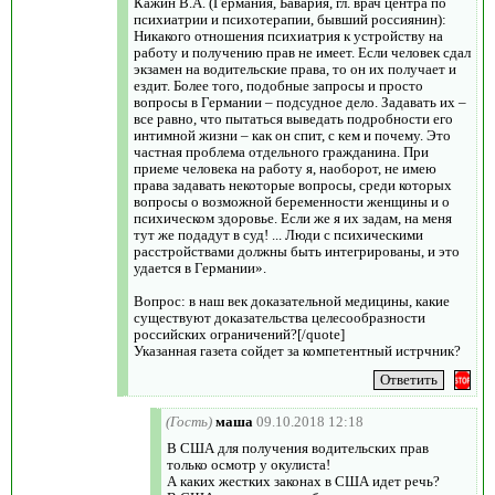
Кажин В.А. (Германия, Бавария, гл. врач центра по
психиатрии и психотерапии, бывший россиянин):
Никакого отношения психиатрия к устройству на
работу и получению прав не имеет. Если человек сдал
экзамен на водительские права, то он их получает и
ездит. Более того, подобные запросы и просто
вопросы в Германии – подсудное дело. Задавать их –
все равно, что пытаться выведать подробности его
интимной жизни – как он спит, с кем и почему. Это
частная проблема отдельного гражданина. При
приеме человека на работу я, наоборот, не имею
права задавать некоторые вопросы, среди которых
вопросы о возможной беременности женщины и о
психическом здоровье. Если же я их задам, на меня
тут же подадут в суд! ... Люди с психическими
расстройствами должны быть интегрированы, и это
удается в Германии».
Вопрос: в наш век доказательной медицины, какие
существуют доказательства целесообразности
российских ограничений?[/quote]
Указанная газета сойдет за компетентный истрчник?
(Гость)
маша
09.10.2018 12:18
В США для получения водительских прав
только осмотр у окулиста!
А каких жестких законах в США идет речь?