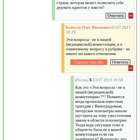
страна, которая может позволить себе
держать идиотов у власти?
Кантуев Олег Иванович
03.07.2013
18:29
Эти вопросы - не в нашей
(медицинской) компетенции, и к
означенному вопросу в рубрике - не
имеют ни какого отношения.
(Гость)
X
03.07.2013 18:58
Как это «Эти вопросы - не в
нашей (медицинской)
компетенции»??? Помнится
когда произошла известная
трагедия с Виноградовым,
питерские психиатры начали
шустрить на тему ужесточения
закона в области психиатрии.
Тогда ведь ситуация тоже в
общем-то была не в вашей
компетенции если так
разобраться? Интересно, что