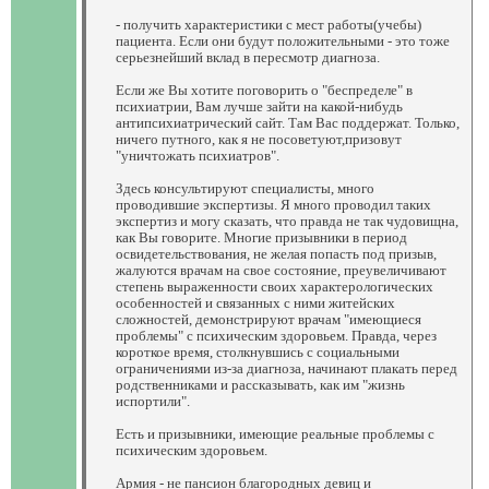
- получить характеристики с мест работы(учебы)
пациента. Если они будут положительными - это тоже
серьезнейший вклад в пересмотр диагноза.
Если же Вы хотите поговорить о "беспределе" в
психиатрии, Вам лучше зайти на какой-нибудь
антипсихиатрический сайт. Там Вас поддержат. Только,
ничего путного, как я не посоветуют,призовут
"уничтожать психиатров".
Здесь консультируют специалисты, много
проводившие экспертизы. Я много проводил таких
экспертиз и могу сказать, что правда не так чудовищна,
как Вы говорите. Многие призывники в период
освидетельствования, не желая попасть под призыв,
жалуются врачам на свое состояние, преувеличивают
степень выраженности своих характерологических
особенностей и связанных с ними житейских
сложностей, демонстрируют врачам "имеющиеся
проблемы" с психическим здоровьем. Правда, через
короткое время, столкнувшись с социальными
ограничениями из-за диагноза, начинают плакать перед
родственниками и рассказывать, как им "жизнь
испортили".
Есть и призывники, имеющие реальные проблемы с
психическим здоровьем.
Армия - не пансион благородных девиц и