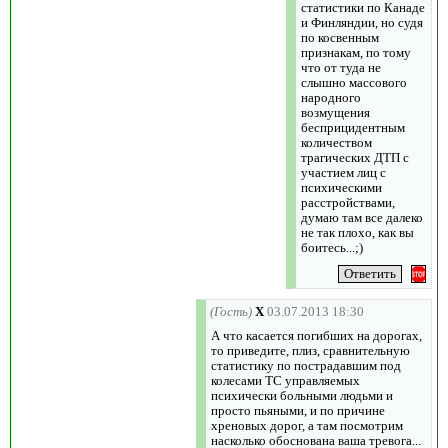
статистики по Канаде
и Финляндии, но судя
по косвенным
признакам, по тому
что от туда не
слышно массового
народного
возмущения
бесприцидентным
количеством
трагических ДТП с
участием лиц с
психическими
расстройствами,
думаю там все далеко
не так плохо, как вы
боитесь...;)
(Гость)
X
03.07.2013 18:30
А что касается погибших на дорогах,
то приведите, плиз, сравнительную
статистику по пострадавшим под
колесами ТС управляемых
психически больными людьми и
просто пьяными, и по причине
хреновых дорог, а там посмотрим
насколько обоснована ваша тревога...