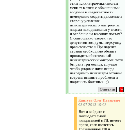
этим психиатрам-активистам
мешает в связи с обвинениями
госдумы в неадекватности
немедленно создать движение в
сторону усиления
психиатрического контроля за
лицами находящимися у власти
и особенно на высоких постах?
Я совершенно уверен что
депутатов гос. думы, верхушку
правительства и Президента
страны необходимо обязать
проходить обязательный
психиатрический контроль хотя
бы раз в три месяца, а лучше
чтобы рядом с ними всегда
находились психиатры готовые
вовремя выявить проблемы и
подлечить болезных...;)
Кантуев Олег Иванович
03.07.2013 19:03
Вот и войдите с
законодательной
инициативой в ГД, имеете
право, если являетесь
Гражданином РФ и