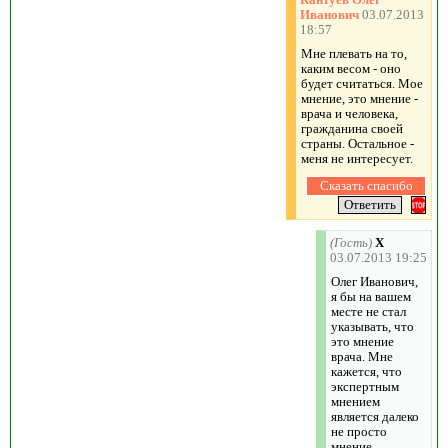
Иванович
03.07.2013
18:57
Мне плевать на то,
каким весом - оно
будет считаться. Мое
мнение, это мнение -
врача и человека,
гражданина своей
страны. Остальное -
меня не интересует.
(Гость)
X
03.07.2013 19:25
Олег Иванович,
я бы на вашем
месте не стал
указывать, что
это мнение
врача. Мне
кажется, что
экспертным
мнением
является далеко
не просто
мнение