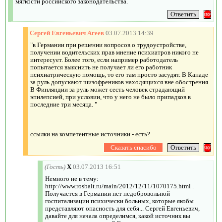
мягкости российского законодательства.
Сергей Евгеньевич Агеев
03.07.2013 14:39
"в Германии при решении вопросов о трудоустройстве,
получении водительских прав мнение психиатров никого не
интересует. Более того, если например работодатель
попытается выяснить не получает ли его работник
психиатрическую помощь, то его там просто засудят. В Канаде
за руль допускают шизофреников находящихся вне обострения.
В Финляндии за руль может сесть человек страдающий
эпилепсией, при условии, что у него не было припадков в
последние три месяца. "
ссылки на компетентные источники - есть?
(Гость)
X
03.07.2013 16:51
Немного не в тему:
http://www.rosbalt.ru/main/2012/12/11/1070175.html .
Получается в Германии нет недобровольной
госпитализации психически больных, которые якобы
представляют опасность для себя... Сергей Евгеньевич,
давайте для начала определимся, какой источник вы