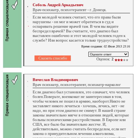
Соболь Андрей Аркадьевич
Врач-психиатр, психотерапевт - г. Донецк.
Если молодой человек считает, что его права были
нарушены - он мог и может обратиться в суд и
оспаривать решение врачей там. В чем вы видите
беспредел врачей? Вы считаете, что диагноз был
выставлен ошибочно и этот молодой человек годен к
службе? Или вопрос касается только трудоустройства?
Время создания:
02 Июля 2013 23:16
Оценок:
2
Вячеслав Владимирович
Врач психиатр, психотерапевт, психиатр-нарколог
Если диагноз был установлен, это означает, что человек
болен.Поверьте, военкомат не заинтересован в том,
чтобы человек не пошел в армию, наоборот.Никто не
заставляет никого лечиться - хочешь, лечись, нет - не
надо, но при этом диагноз не снимут. В нашей стране
законы значительно мягче в отношении людей, которые
больны психическими расстройствами. В Европе или
США, все было бы значительно жестче. И,
действительно, можно считать беспределом, если нет
закона о принудительном лечении алкоголизма,