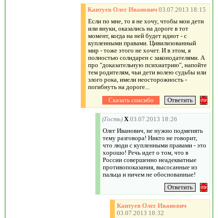
Кантуев Олег Иванович
03.07.2013 18:15
Если по мне, то я не хочу, чтобы мои дети
или внуки, оказались на дороге в тот
момент, когда на ней будет идиот - с
купленными правами. Цивилизованный
мир - тоже этого не хочет. И в этом, я
полностью солидарен с законодателями. А
про "доказательную психиатрию", напойте
тем родителям, чьи дети волею судьбы или
злого рока, имели неосторожность -
погибнуть на дороге...
(Гость)
X
03.07.2013 18:26
Олег Иванович, не нужно подменять
тему разговора! Никто не говорит,
что люди с купленными правами - это
хорошо! Речь идет о том, что в
России совершенно неадекватные
противопоказания, высосанные из
пальца и ничем не обоснованные!
Кантуев Олег Иванович
03.07.2013 18:32