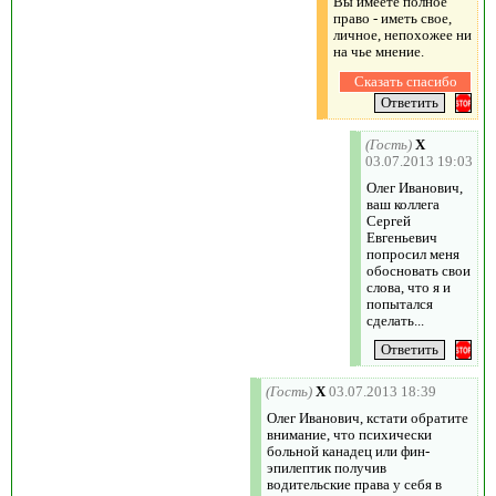
Вы имеете полное
право - иметь свое,
личное, непохожее ни
на чье мнение.
(Гость)
X
03.07.2013 19:03
Олег Иванович,
ваш коллега
Сергей
Евгеньевич
попросил меня
обосновать свои
слова, что я и
попытался
сделать...
(Гость)
X
03.07.2013 18:39
Олег Иванович, кстати обратите
внимание, что психически
больной канадец или фин-
эпилептик получив
водительские права у себя в