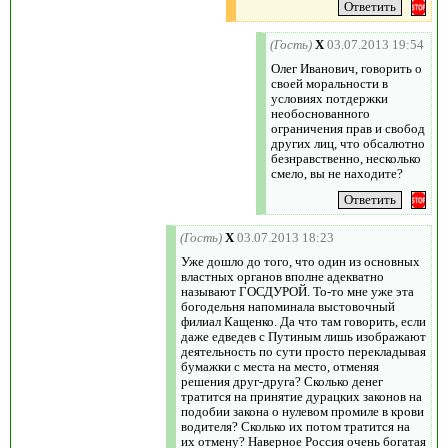
(Гость)
X
03.07.2013 19:54
Олег Иванович, говорить о
своей моральности в
условиях потдержки
необоснованного
ограничения прав и свобод
других лиц, что обсалютно
безнравственно, несколько
смело, вы не находите?
(Гость)
X
03.07.2013 18:23
Уже дошло до того, что один из основных
властных органов вполне адекватно
называют ГОСДУРОЙ. То-то мне уже эта
богодельня напоминала выстовочный
филиал Кащенко. Да что там говорить, если
даже едведев с Путиным лишь изображают
деятельность по сути просто перекладывая
бумажки с места на место, отменяя
решения друг-друга? Сколько денег
тратится на принятие дурацких законов на
подобии закона о нулевом промиле в крови
водителя? Сколько их потом тратится на
их отмену? Наверное Россия очень богатая