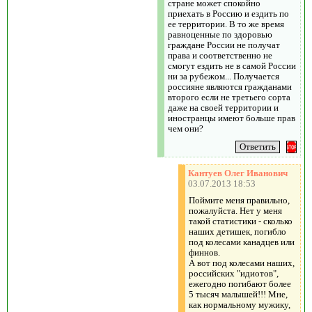
стране может спокойно
приехать в Россию и ездить по
ее территории. В то же время
равноценные по здоровью
граждане России не получат
права и соответственно не
смогут ездить не в самой России
ни за рубежом... Получается
россияне являются гражданами
второго если не третьего сорта
даже на своей территории и
иностранцы имеют больше прав
чем они?
Кантуев Олег Иванович
03.07.2013 18:53
Поймите меня правильно,
пожалуйста. Нет у меня
такой статистики - сколько
наших детишек, погибло
под колесами канадцев или
финнов.
А вот под колесами наших,
российских "идиотов",
ежегодно погибают более
5 тысяч малышей!!! Мне,
как нормальному мужику,