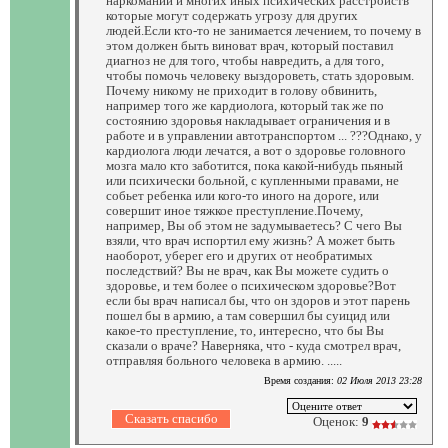
наркомании и многих иных психических расстройств
которые могут содержать угрозу для других
людей.Если кто-то не занимается лечением, то почему в
этом должен быть виноват врач, который поставил
диагноз не для того, чтобы навредить, а для того,
чтобы помочь человеку выздороветь, стать здоровым.
Почему никому не приходит в голову обвинить,
например того же кардиолога, который так же по
состоянию здоровья накладывает ограничения и в
работе и в управлении автотранспортом ... ???Однако, у
кардиолога люди лечатся, а вот о здоровье головного
мозга мало кто заботится, пока какой-нибудь пьяный
или психически больной, с купленными правами, не
собьет ребенка или кого-то иного на дороге, или
совершит иное тяжкое преступление.Почему,
например, Вы об этом не задумываетесь? С чего Вы
взяли, что врач испортил ему жизнь? А может быть
наоборот, уберег его и других от необратимых
последствий? Вы не врач, как Вы можете судить о
здоровье, и тем более о психическом здоровье?Вот
если бы врач написал бы, что он здоров и этот парень
пошел бы в армию, а там совершил бы суицид или
какое-то преступление, то, интересно, что бы Вы
сказали о враче? Наверняка, что - куда смотрел врач,
отправляя больного человека в армию. .....
Время создания:
02 Июля 2013 23:28
Оценок:
9