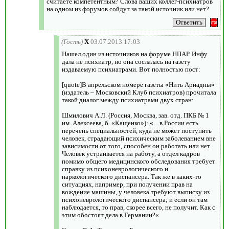
считаете компетентным? Слова ваших коллег-психиатров
на одном из форумов сойдут за такой источник или нет?
(Гость)
X
03.07.2013 17:03
Нашел один из источников на форуме НПАР. Инфу
дала не психиатр, но она сослалась на газету
издаваемую психиатрами. Вот полностью пост:
[quote]В апрельском номере газеты «Нить Ариадны»
(издатель – Московский Клуб психиатров) прочитала
такой диалог между психиатрами двух стран:
Шмилович А.Л. (Россия, Москва, зав. отд. ПКБ № 1
им. Алексеева, б. «Кащенко»): «... в России есть
перечень специальностей, куда не может поступить
человек, страдающий психическим заболеванием вне
зависимости от того, способен он работать или нет.
Человек устраивается на работу, а отдел кадров
помимо общего медицинского обследования требует
справку из психоневрологического и
наркологического диспансера. Так же в каких-то
ситуациях, например, при получении прав на
вождение машины, у человека требуют выписку из
психоневрологического диспансера; и если он там
наблюдается, то прав, скорее всего, не получит. Как с
этим обостоят дела в Германии?«