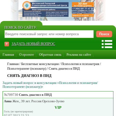
ПОИСК ПО САЙТУ:
ЗАДАТЬ НОВЫЙ ВОПРОС
Главная
О проекте
Обратная связь
Реклама на сайте
Стать консультантом нашего сайта
Главная
/ Бесплатные консультации /
Психология и психиатрия
/
Психотерапевт (психиатр)
/
Снять диагноз в ПНД
Суперакция «Каждому врачу свой сайт»
СНЯТЬ ДИАГНОЗ В ПНД
Задать новый вопрос в консультации «Психология и психиатрия/
Психотерапевт (психиатр)»
№709730
Снять диагноз в ПНД
Анна
Жен., 39 лет. Россия Орехово-Зуево
VIP
Гость (не зарегистрирован)
02.07.2013 21:53