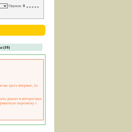
Оценок:
0
 (10)
и вы здесь впервые, то
жать диалог в интересных
приватную переписку с