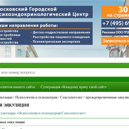
ьтантом нашего сайта
Суперакция «Каждому врачу свой сайт»
льтации /
Психология и психиатрия
/
Сексопатолог
/
преждевременнная эякуля
Я ЭЯКУЛЯЦИЯ
нсультации «Психология и психиатрия/Сексопатолог»
ная эякуляция