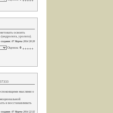
ветовать освоить
(андролога, уролога).
 создания:
07 Марта 2014 20:20
Оценок:
0
937333
 беспокоящими мыслями о
 эмоциональной
ать и восстанавливать
 создания:
07 Марта 2014 22:32