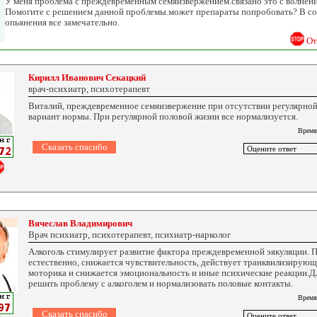
У меня проблема с преждевременным семяизвержением.связано это с волнени
Помогите с решением данной проблемы.может препараты попробовать? В со
опьянения все замечательно.
От
Кирилл Иванович Секацкий
врач-психиатр, психотерапевт
Виталий, преждевременное семяизвержение при отсутствии регулярной
вариант нормы. При регулярной половой жизни все нормализуется.
Время
Вячеслав Владимирович
Врач психиатр, психотерапевт, психиатр-нарколог
Алкоголь стимулирует развитие фактора преждевременной эякуляции. П
естественно, снижается чувствительность, действует транквилизирующ
моторика и снижается эмоциональность и иные психические реакции.Дл
решить проблему с алкоголем и нормализовать половые контакты.
Время