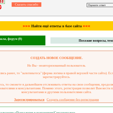
»»»
«««
Найти ещё ответы в базе сайта
ала, форум (0)
Похожие вопросы, темы
СОЗДАТЬ НОВОЕ СООБЩЕНИЕ.
Но Вы - неавторизованный пользователь.
ись ранее, то "залогиньтесь" (форма логина в правой верхней части сайта). Есл
зарегистрируйтесь.
сь, то сможете в дальнейшем отслеживать ответы на свои сообщения, продол
зователями и консультантами. Помимо этого, регистрация позволит Вам вести 
консультантами и другими пользователями сайта.
Зарегистрироваться
Создать сообщение без регистрации
нсультации «Психология и психиатрия/Сексопатолог»