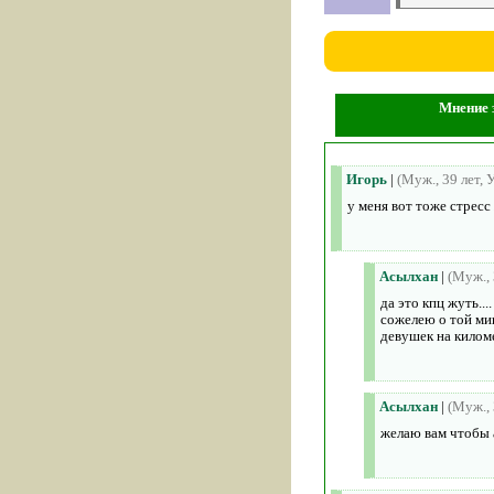
Мнение з
Игорь
|
(Муж., 39 лет, 
у меня вот тоже стресс
Асылхан
|
(Муж., 
да это кпц жуть..
сожелею о той мин
девушек на киломе
Асылхан
|
(Муж., 
желаю вам чтобы 