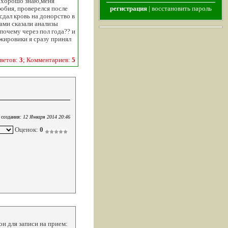
ь хорошо знаю,меня
фобия, проверелся после
регистрация
|
восстановить пароль
сдал кровь на донорство в
тами сказали анализы
почему через пол года?? и
 жировики я сразу принял
ветов:
3
; Комментариев:
5
 создания:
12 Января 2014 20:46
Оценок:
0
он для записи на прием: