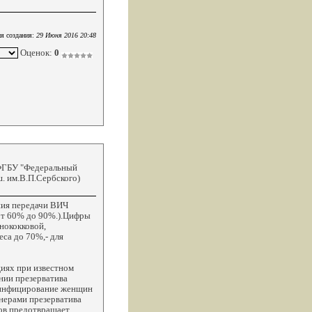
я создания:
29 Июня 2016 20:48
Оценок:
0
 ФГБУ "Федеральный
. им.В.П.Сербского)
ния передачи ВИЧ
от 60% до 90%.).Цифры
нококковой,
са до 70%,- для
иях при известном
нии презерватива
, инфицирование женщин
нерами презерватива
вов предотвращает