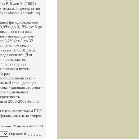
 P, Jiwen Z. (2005)
х мужской презерватив
Mycoplasma genitalium)
ющие:При однократном
0,05% до 0,15% (от 5 до
имерно в три раза
тного незащищенного
до 3,2% (от 8 до 32
м оральном сексе с
чая на 10 000). Этот
предэякулянта. Для
т, поскольку он
 " партнера нет
я половым путем,
–5 раз.
вов.Оральный секс -
льный секс - дающая
секс - дающая сторона -
тивов уменьшает
вероятность
tment 2008-2009.John G
есяцев или методом ПЦР
ифилис, гепатиты - через
создания:
23 Декабря 2019 11:43
Оценок:
0