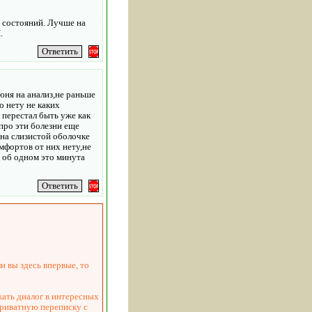
х состояний. Лучше на
.
июня на анализ,не раньше
о нету не каких
 перестал быть уже как
 про эти болезни еще
 на слизистой оболочке
мфортов от них нету,не
 об одном это минута
и вы здесь впервые, то
жать диалог в интересных
приватную переписку с