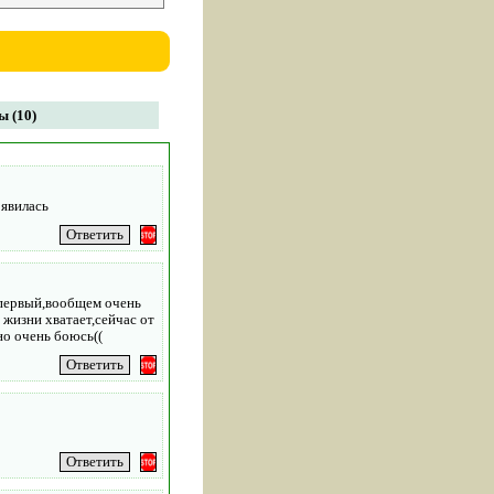
 (10)
оявилась
не первый,вообщем очень
 жизни хватает,сейчас от
но очень боюсь((