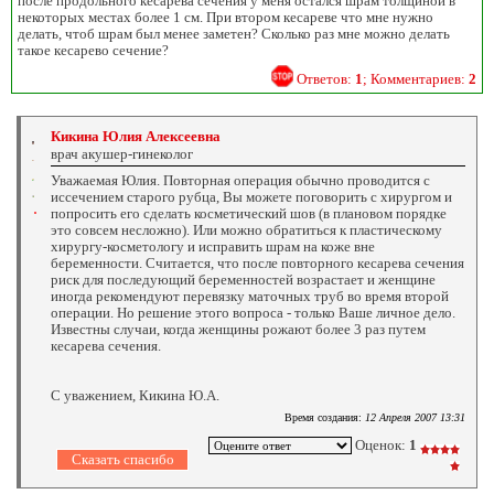
после продольного кесарева сечения у меня остался шрам толщиной в
некоторых местах более 1 см. При втором кесареве что мне нужно
делать, чтоб шрам был менее заметен? Сколько раз мне можно делать
такое кесарево сечение?
Ответов:
1
; Комментариев:
2
Кикина Юлия Алексеевна
врач акушер-гинеколог
Уважаемая Юлия. Повторная операция обычно проводится с
иссечением старого рубца, Вы можете поговорить с хирургом и
попросить его сделать косметический шов (в плановом порядке
это совсем несложно). Или можно обратиться к пластическому
хирургу-косметологу и исправить шрам на коже вне
беременности. Считается, что после повторного кесарева сечения
риск для последующий беременностей возрастает и женщине
иногда рекомендуют перевязку маточных труб во время второй
операции. Но решение этого вопроса - только Ваше личное дело.
Известны случаи, когда женщины рожают более 3 раз путем
кесарева сечения.
С уважением, Кикина Ю.А.
Время создания:
12 Апреля 2007 13:31
Оценок:
1