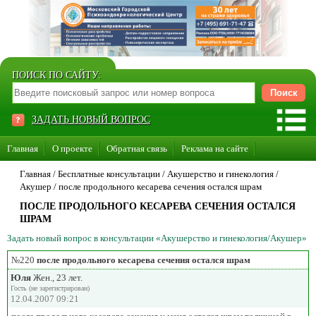
ПОИСК ПО САЙТУ:
ЗАДАТЬ НОВЫЙ ВОПРОС
Главная
О проекте
Обратная связь
Реклама на сайте
Стать консультантом нашего сайта
Главная
/ Бесплатные консультации /
Акушерство и гинекология
/
Акушер
/
после продольного кесарева сечения остался шрам
Суперакция «Каждому врачу свой сайт»
ПОСЛЕ ПРОДОЛЬНОГО КЕСАРЕВА СЕЧЕНИЯ ОСТАЛСЯ
ШРАМ
Задать новый вопрос в консультации «Акушерство и гинекология/Акушер»
№220
после продольного кесарева сечения остался шрам
Юля
Жен., 23 лет.
Гость (не зарегистрирован)
12.04.2007 09:21