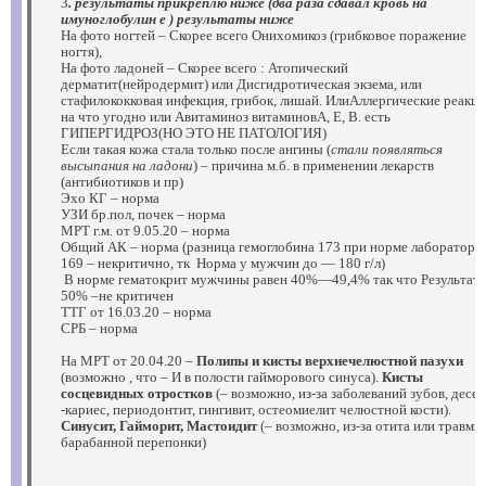
3
. результаты прикреплю ниже (два раза сдавал кровь на
имуноглобулин е ) результаты ниже
На фото ногтей – Скорее всего Онихомикоз (грибковое поражение
ногтя),
На фото ладоней – Скорее всего : Атопический
дерматит(нейродермит) или Дисгидротическая экзема, или
стафилококковая инфекция, грибок, лишай. ИлиАллергические реакц
на что угодно или Авитаминоз витаминовА, Е, В. есть
ГИПЕРГИДРОЗ(НО ЭТО НЕ ПАТОЛОГИЯ)
Если такая кожа стала только после ангины (
стали появляться
высыпания на ладони
) – причина м.б. в применении лекарств
(антибиотиков и пр)
Эхо КГ – норма
УЗИ бр.пол, почек – норма
МРТ г.м. от 9.05.20 – норма
Общий АК – норма (разница гемоглобина 173 при норме лаборатори
169 – некритично, тк Норма у мужчин до — 180 г/л)
В норме гематокрит мужчины равен 40%—49,4% так что Результат 
50% –не критичен
ТТГ от 16.03.20 – норма
СРБ – норма
На МРТ от 20.04.20 –
Полипы и кисты верхнечелюстной пазухи
(возможно , что – И в полости гайморового синуса).
Кисты
сосцевидных отростков
(– возможно, из-за заболеваний зубов, десен
-кариес, периодонтит, гингивит, остеомиелит челюстной кости).
Синусит, Гайморит, Мастоидит
(– возможно, из-за отита или травмы
барабанной перепонки)