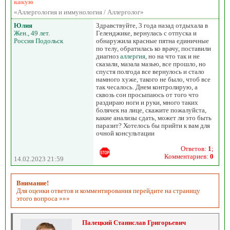
какую
«Аллергология и иммунология / Аллерголог»
Юлия
Здравствуйте, 3 года назад отдыхала в
Жен., 49 лет.
Геленджике, вернулась с отпуска и
Россия Подольск
обнаружила красные пятна единичные
по телу, обратилась ко врачу, поставили
диагноз
аллергия
, но на что так и не
сказали, мазала мазью, все прошло, но
спустя полгода все вернулось и стало
намного хуже, такого не было, чтоб все
так чесалось. Днем контролирую, а
сквозь сон просыпаюсь от того что
раздираю ноги и руки, много таких
болячек на лице, скажите пожалуйста,
какие анализы сдать, может ли это быть
паразит? Хотелось бы прийти к вам для
очной консультации
Ответов:
1
;
Комментариев:
0
14.02.2023 21:59
Внимание!
Для оценки ответов и комментирования перейдите на страницу
этого вопроса »»»
Палецкий Станислав Григорьевич