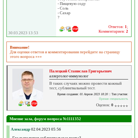
- Пищевую соду
- Соль
- Сахар
?
Ответов:
1
;
Комментариев:
2
30.03.2023 13:53
Внимание!
Для оценки ответов и комментирования перейдите на страницу
этого вопроса »»»
Палецкий Станислав Григорьевич
аллерголог-иммунолог
В таких случаях можно провести кожный
тест, сублингвальный тест.
Время создания:
01 Апреля 2023 18:20
:: Тип участия:
Прямая специальность
Оценок:
0
Мнение зала, форум вопроса №1111352
Александр
02.04.2023 05:56
Где выполняют сублингвальные тесты?