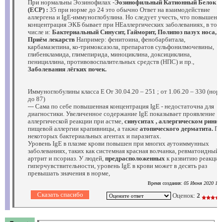
При нормальны Эозинофилах -
Эозинофильный Катионный Белок
(ECP) :
35 при норме до 24 это обычно Ответ на взаимодействие
аллергена и IgE-иммуноглобулина. Но следует учесть, что повышенн
концентрация ЭКБ бывает при НЕаллергических заболеваниях, в том
числе и:
Бактериальный Синусит, Гайморит, Полипоз пазух носа,
Приём лекарств
Например: фенитоина, фенобарбитала,
карбамазепина, ко-тримоксазола, препаратов сульфонилмочевины,
глибенкламида, глимепирида, миноциклина, доксициклина,
пенициллина, противовоспалительных средств (НПС) и пр.,
Заболевания лёгких почек.
Иммуноглобулины класса E От 30.04.20 – 251 ; от 1.06.20 – 330 (нор
до 87)
--- Сама по себе повышенная концентрация IgE - недостаточна для
диагностики. Увеличенное содержание IgE показывает проявление
аллергической реакции при астме,
синуситах , аллергическом ринит
пищевой аллергии крапивницы, а также
атопического дерматита.
Пр
некоторых бактериальных агентах и паразитах.
Уровень IgE в плазме крови повышен при многих аутоиммунных
заболеваниях, таких как системная красная волчанка, ревматоидный
артрит и псориаз. У людей,
предрасположенных
к развитию реакций
гиперчувствительности, уровень IgE в крови может в десять раз
превышать значения в норме,
Время создания:
05 Июня 2020 19:
Оценок:
2