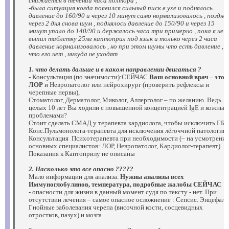
снижается в течении часа полтора ,
-была ситуация когда появился сильный писк в ухе и поднялось
давление до 160/90 и через 10 минут само нормализовалось , поздне
через 2 дня снова шум , поднялось давление до 150/90 и через 15
минут упало до 140/90 и держалось часа три примерно , пока я не
выпил таблетку 25мг каптоприл под язык и только через 2 часа
давление нормализовалось , но при этом шумы что есть давление ,
что его нет , никуда не уходят
1. что делать дальше и в каком направлении двигаться ?
- Консультация (по значимости):СЕЙЧАС
Ваш основной врач – это
ЛОР
и Невропатолог или нейрохирург (проверить рефлексы и
черепные нервы),
Стоматолог, Дерматолог, Миколог, Аллерголог – по желанию. Ведь
целых 10 лет Вы ходили с повышенной концентрацией IgE и кожным
проблемами?
Стоит сделать СМАД у терапевта кардиолога, чтобы исключить ГБ 
Конс.Пульмонолога-терапевта для исключения лёгоччной патологии
Консультация Психотерапевта при необходимости (– на усмотрение
основных специалистов: ЛОР, Невропатолог, Кардиолог-терапевт)
Показания к Каптоприлу не описаны
2. Насколько это все опасно ?????
Мало информации для анализа.
Нужны анализы всех
Иммуноглобулинов, температура, подробные жалобы СЕЙЧАС
- опасности для жизни в данный момент судя по тексту - нет. При
отсутствии лечения – самое опасное осложнение : Сепсис. Энцефали
Гнойные заболевания черепа (височной кости, сосцевидных
отростков, пазух) и мозга