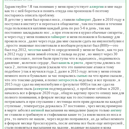
Здравствуйте ! Я так понимаю у меня присутствует
аллергия
и мне надо
как то с ней бороться и понять откуда она произошла б поэтому
постараюсь описать проблему.
В детстве у меня был прокол носа , ставили
гайморит
. Далее в 2010 году я
поступил в институт и переехал в общежитие , там постоянно в течении
года пользовался каплями каждый день по раз 5-6 в день , так как
постоянно закладывало нос , а при этом всем я курил обычные сигареты ,
и через год у меня появился
гайморит
и меня положили в больницу для
прокола носа , далее через года два мне сказали сдать на имуноглобулин е
, просто знакомые посоветовали и вообщем результат был (800)----это
был год 2012,
чесотки
какой то определенной у меня не было , как то раз
в 2012 году у меня зимой отекли 2 пальца на руке , но минут через 30
отек сам сошел , потом были приступы что я задыхаюсь , поднималось
давление , колотило сердце , был
кашель
и
рвота
, приступы длились по
часа 2 , потом проходили (сказали что это панические атаки и тому
подобное ) так я мучился года 2, далее в 2015 году летом у меня отекли
немного ноги и буквально за час покрылись
сыпью
на что врачи сказали ,
что это токсико-дермия, я попил
энтеросгель
недельку и все прошло , в
2015 году сдал на имуноглобулин е (результат 600) и так же сдал на
домашнюю пыль (
аллергия
подтвердилась) , о проблеме сейчас в 2020 ,
началось все в феврале 2020 года , общую картину просто опишу вам для
полного понимания, в феврале месяце как то постоянно начинало
потрясывать и при спускании с лестницы ноги прям дрожали на каждой
ступеньке , температура держалась 37 постоянно , чрез месяц примерно
в марте заболел
ангиной
высыпания на миндалине (какую только
ангину
не ставили и грибковую и стафилакоки какие то ) а взяли мазок из носа и
рта , то ничего не нашли , через неделю поправился , ах да забыл немного
в феврале месяце бросил курить, после ангины все было еще интересней ,
стали появляться высыпания на ладони , водяные волдыри и кожа