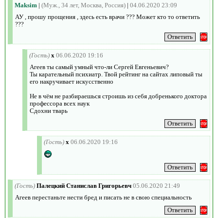
Maksim
|
(Муж., 34 лет, Москва, Россия)
|
04.06.2020 23:09
АУ , прошу прощения , здесь есть врачи ??? Может кто то ответить
???
(Гость)
х
06.06.2020 19:16
Агеев ты самый умный что-ли Сергей Евгеньевич?
Ты карательный психиатр. Твой рейтинг на сайтах липовый ты
его накручивает искусственно
Не в чём не разбираешься строишь из себя добренького доктора
профессора всех наук
Сдохни тварь
(Гость)
х
06.06.2020 19:16
(Гость)
Палецкий Станислав Григорьевч
05.06.2020 21:49
Агеев перестаньте нести бред и писать не в свою специальность