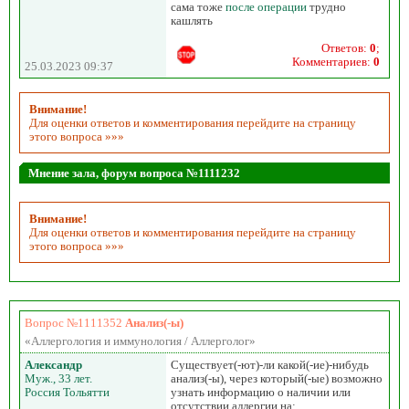
сама тоже
после операции
трудно
кашлять
Ответов:
0
;
Комментариев:
0
25.03.2023 09:37
Внимание!
Для оценки ответов и комментирования перейдите на страницу
этого вопроса »»»
Мнение зала, форум вопроса №1111232
Внимание!
Для оценки ответов и комментирования перейдите на страницу
этого вопроса »»»
Вопрос №1111352
Анализ(-ы)
«Аллергология и иммунология / Аллерголог»
Александр
Существует(-ют)-ли какой(-ие)-нибудь
Муж., 33 лет.
анализ(-ы), через который(-ые) возможно
Россия Тольятти
узнать информацию о наличии или
отсутствии аллергии на: