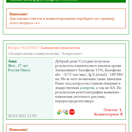
Внимание!
Для оценки ответов и комментирования перейдите на страницу
этого вопроса »»»
Вопрос №1101637
Завышены показатели
«Аллергология и иммунология / Аллерголог»
Анна
Добрый день! Сегодня получила
Жен., 37 лет.
результаты клинического анализа крови.
Россия Онега
Зашкаливают базофилы 11%; Базофилы
абс. - 0,72 тыс/мкл., Ig E (tiotal) - 189 МЕ/
мл. Из-за чего возможны такие значения.
Ранее под вопросом ставили пищевая и
лекарственная
аллергия
, а так же БА. По
результатам рентгенографии выявлено :
изменения легочного рисунка,
перераспределен вверх.
Ответов:
1
;
Комментариев:
0
28.03.2022 12:03
Внимание!