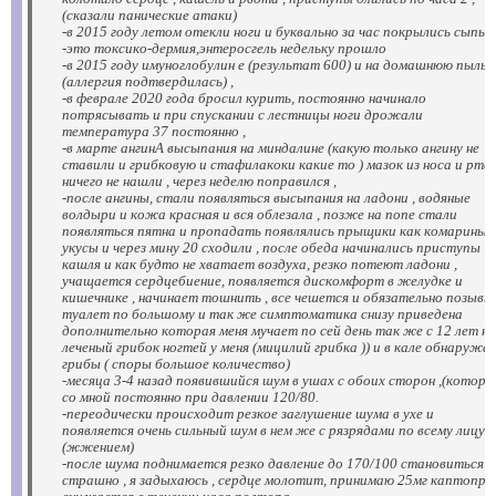
(сказали панические атаки)
-в 2015 году летом отекли ноги и буквально за час покрылись сыпью
-это токсико-дермия,энтеросгель недельку прошло
-в 2015 году имуноглобулин е (результат 600) и на домашнюю пыль
(аллергия подтвердилась) ,
-в феврале 2020 года бросил курить, постоянно начинало
потрясывать и при спускании с лестницы ноги дрожали
температура 37 постоянно ,
-в марте ангинА высыпания на миндалине (какую только ангину не
ставили и грибковую и стафилакоки какие то ) мазок из носа и рта 
ничего не нашли , через неделю поправился ,
-после ангины, стали появляться высыпания на ладони , водяные
волдыри и кожа красная и вся облезала , позже на попе стали
появляться пятна и пропадать появлялись прыщики как комариные
укусы и через мину 20 сходили , после обеда начинались приступы
кашля и как будто не хватает воздуха, резко потеют ладони ,
учащается сердцебиение, появляется дискомфорт в желудке и
кишечнике , начинает тошнить , все чешется и обязательно позывы
туалет по большому и так же симптоматика снизу приведена
дополнительно которая меня мучает по сей день так же с 12 лет не
леченый грибок ногтей у меня (мицилий грибка )) и в кале обнаруже
грибы ( споры большое количество)
-месяца 3-4 назад появившийся шум в ушах с обоих сторон ,(котор
со мной постоянно при давлении 120/80.
-переодически происходит резкое заглушение шума в ухе и
появляется очень сильный шум в нем же с рязрядами по всему лицу
(жжением)
-после шума поднимается резко давление до 170/100 становиться
страшно , я задыхаюсь , сердце молотит, принимаю 25мг каптопри