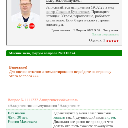
аллерголог-иммунолог
Записывайтесь на прием на 19.02.23 в
мед
центр Лекарь в Кузнечиках
. Приходите
натощак. Утром, параллельно, работает
дерматолог. Если будет нужно устроим
консилиум.
Время создания:
15 Февраля 2023 21:53
:: Тип участия:
Прямая специальность
Оценок:
1
Мнение зала, форум вопроса №1110374
Внимание!
Для оценки ответов и комментирования перейдите на страницу
этого вопроса »»»
Вопрос №1111232
Аллергический кашель
«Аллергология и иммунология / Аллерголог»
Нет имени
Здравствуйте у меня аллергический
Жен., 30 лет.
кашель
такой удушающий пила
Зиртек
Россия Махачкала
Диазолин все равно не проходит что
делать что пить скажите пожалуйста