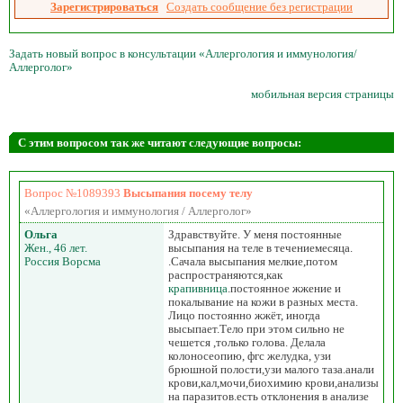
Зарегистрироваться
Создать сообщение без регистрации
Задать новый вопрос в консультации «Аллергология и иммунология/
Аллерголог»
мобильная версия страницы
С этим вопросом так же читают следующие вопросы:
Вопрос №1089393
Высыпания посему телу
«Аллергология и иммунология / Аллерголог»
Ольга
Здравствуйте. У меня постоянные
Жен., 46 лет.
высыпания на теле в течениемесяца.
Россия Ворсма
.Сачала высыпания мелкие,потом
распространяются,как
крапивница
.постоянное жжение и
покалывание на кожи в разных места.
Лицо постоянно жжёт, иногда
высыпает.Тело при этом сильно не
чешется ,только голова. Делала
колоносеопию, фгс желудка, узи
брюшной полости,узи малого таза.анали
крови,кал,мочи,биохимию крови,анализы
на паразитов.есть отклонения в анализе