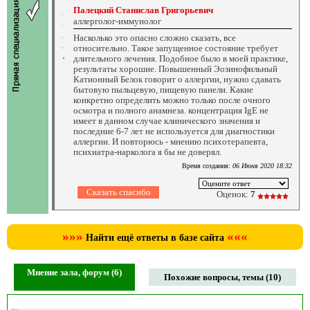
Палецкий Станислав Григорьевич
аллерголог-иммунолог
Насколько это опасно сложно сказать, все
относительно. Такое запущенное состояние требует
длительного лечения. Подобное было в моей практике,
результаты хорошие. Повышенный Эозинофильный
Катионный Белок говорит о аллергии, нужно сдавать
бытовую пыльцевую, пищевую панели. Какие
конкретно определить можно только после очного
осмотра и полного анамнеза. концентрация IgE не
имеет в данном случае клинического значения и
последние 6-7 лет не используется для диагностики
аллергии. И повторюсь - мнению психотерапевта,
психиатра-нарколога я бы не доверял.
Время создания:
06 Июня 2020 18:32
Оценок:
7
»»»
«««
Найти ещё ответы в базе сайта
Мнение зала, форум (6)
Похожие вопросы, темы (10)