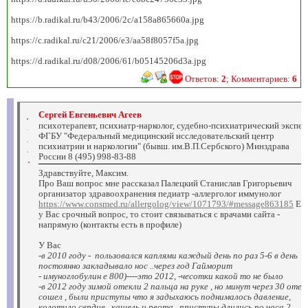
https://b.radikal.ru/b43/2006/2c/a158a865660a.jpg
https://c.radikal.ru/c21/2006/e3/aa58f8057f5a.jpg
https://d.radikal.ru/d08/2006/61/b05145206d3a.jpg
Ответов:
2
; Комментариев:
6
Сергей Евгеньевич Агеев
психотерапевт, психиатр-нарколог, судебно-психиатрический экспер
ФГБУ "Федеральный медицинский исследовательский центр
психиатрии и наркологии" (бывш. им.В.П.Сербского) Минздрава
России 8 (495) 998-83-88
Здравствуйте, Максим.
Про Ваш вопрос мне рассказал Палецкий Станислав Григорьевич
организатор здравоохранения педиатр -аллерголог иммунолог
https://www.consmed.ru/allergolog/view/1071793/#message863185
Ес
у Вас срочный вопрос, то стоит связываться с врачами сайта -
напрямую (контакты есть в профиле)
У Вас
-в 2010 году - пользовался каплями каждый день по раз 5-6 в день
постоянно закладывало нос ..через год Гайморит
- имуноглобулин е 800)----это 2012, -чесотки какой то не было
-в 2012 году зимой отекли 2 пальца на руке , но минут через 30 отек
сошел , были приступы что я задыхаюсь поднималось давление,
колотило сердце , кашель и рвота , приступы длились по часа 2 ,