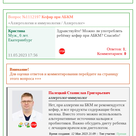
Вопрос №1112197
Кефир при АБКМ
«Аллергология и иммунология / Аллерголог»
Кристина
Здравствуйте! Можно ли употреблять
Муж., 6 лет.
ребёнку кефир при АБКМ? Спасибо!
Екатеринбург
Ответов:
1
;
Комментариев:
0
11.05.2023 17:56
Внимание!
Для оценки ответов и комментирования перейдите на страницу
этого вопроса »»»
Палецкий Станислав Григорьевич
аллерголог-иммунолог
Нет, при аллергии на БКМ не рекомендуется
кефир, и все продукты содержащие белок
молока. Вместо этого можно использовать
альтернативные источники кальция и
пробиотиков. Важно обсудить диету ребенка
с лечащим врачом или диетологом.
Время создания:
12 Мая 2023 21:09
:: Тип участия:
Прямая