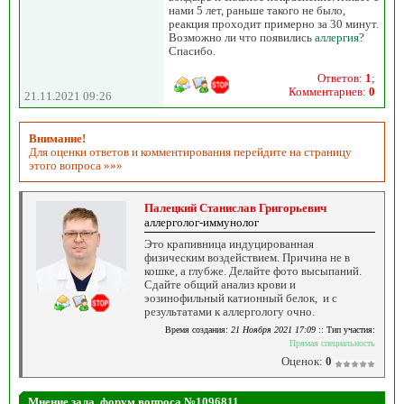
нами 5 лет, раньше такого не было,
реакция проходит примерно за 30 минут.
Возможно ли что появились
аллергия
?
Спасибо.
Ответов:
1
;
Комментариев:
0
21.11.2021 09:26
Внимание!
Для оценки ответов и комментирования перейдите на страницу
этого вопроса »»»
Палецкий Станислав Григорьевич
аллерголог-иммунолог
Это крапивница индуцированная
физическим воздействием. Причина не в
кошке, а глубже. Делайте фото высыпаний.
Сдайте общий анализ крови и
эозинофильный катионный белок, и с
результатами к аллергологу очно.
Время создания:
21 Ноября 2021 17:09
:: Тип участия:
Прямая специальность
Оценок:
0
Мнение зала, форум вопроса №1096811