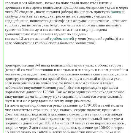
красная и вся облезала , позже на попе стали появляться пятна и
пропадать и все время появлялись прыщики как комариные укусы и через
мину 20 сходили , после питания (обеда) начинались приступы
кашля
и
как будто не хватает воздуха , резко потеют ладони , учащается
сердцебиение, появляется дискомфорт в желудке и кишечнике , начинает
тошнить , но не рвать , как будто все чешется и обязательно позывы в
туалет по большому и так же симптоматика снизу приведена
дополнительно которая меня мучает по сей день
так же с 12 лет не леченый
грибок ногтей
у меня (мицилий грибка )) и в
кале обнаружены грибы ( споры большое количество)
примерно месяца 3-4 назад появившийся шум в ушах с обоих сторон ,
(который со мной постоянно и как только я нахожусь в тихом ,спокойном
местечке ,он не дает покоя), который сильно мешает спать ночью , если к
примеру повернешься на правый бок , то шум сильный в правом ухе ,
если повернешься на левый бок, то шум в левом сильнее и так же
небольшое ощущение жжения ушей. Все это происходит при моем
нормальном давлении 120/80. Так же переодически происходит резкое
заглушение шума к примеру в ухе справа и появляется очень сильный
шум в нем же с рязрядами по всему лицу (жжением
) и после шума поднимается резко давление до 170/100 в такой момент
мне становиться страшно , я задыхаюсь , сердце молотит, принимаю
25мг каптоприл под язык и давление снижается в течении часа иногда
полтора , один раз была ситуация когда появился сильный писк в ухе и
поднялось давление до 160/90 и через 10 минут само нормализовалось ,
позднее через 2 дня снова шум , поднялось давление до 150/90 и через
15 минут упало до 140/90 и держалось часа три примерно , пока я не