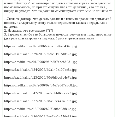
выпил таблетку 25мг каптоприл под язык и только через 2 часа давление
нормализовалось , но при этом шумы что есть давление , что его нет ,
никуда не уходят . Что на данный момент пугает и что мне не понятно !!!
1.Скажите доктор , что делать дальше и в каком направлении двигаться ?
попасть к аллергологу смогу только через месяц так как очередь плюс
пандемия
2. Насколько это все опасно ?????
3. Заранее спасибо вам большое за помощь ,результаты прикреплю ниже
(два раза сдавал кровь на имуноглобулин е ) результаты ниже
https://c.radikal.ru/c09/2006/e7/5c00d6ec4340.jpg
https://b.radikal.ru/b29/2006/2f/9c31915f0b23.jpg
https://c.radikal.ru/c01/2006/96/b8b7abeb6931.jpg
https://d.radikal.ru/d24/2006/df/a140e109bc8c.jpg
https://b.radikal.ru/b25/2006/40/f6dbec3c4e7b.jpg
https://c.radikal.ru/c07/2006/69/34e720d7c368.jpg
https://b.radikal.ru/b42/2006/ae/7bbbf6bcc973.jpg
https://b.radikal.ru/b27/2006/58/e8cc441a3bf3.jpg
https://c.radikal.ru/c18/2006/b2/f9a0bb936e4e.jpg
https://d.radikal.ru/d30/2006/fc/c6bc24750c33.jpg