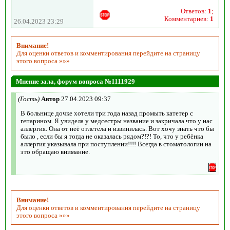
Ответов:
1
;
Комментариев:
1
26.04.2023 23:29
Внимание!
Для оценки ответов и комментирования перейдите на страницу
этого вопроса »»»
Мнение зала, форум вопроса №1111929
(Гость)
Автор
27.04.2023 09:37
В больнице дочке хотели три года назад промыть катетер с
гепарином. Я увидела у медсестры название и закричала что у нас
аллергия. Она от неё отлетела и извинилась. Вот хочу знать что бы
было , если бы я тогда не оказалась рядом?!?! То, что у ребёнка
аллергия указывала при поступлении!!!! Всегда в стоматологии на
это обращаю внимание.
Внимание!
Для оценки ответов и комментирования перейдите на страницу
этого вопроса »»»