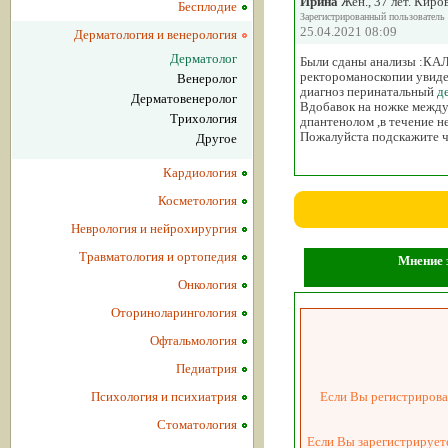
Ирина
Жен., 37 лет. Киро
Бесплодие
Зарегистрированный пользователь
25.04.2021 08:09
Дерматология и венерология
Дерматолог
Были сданы анализы :КАЛ
ректороманоскопии увидел
Венеролог
диагноз перинатальный
д
Дерматовенеролог
Вдобавок на ножке между
Трихология
дпантенолом ,в течение н
Пожалуйста подскажите чт
Другое
Кардиология
Косметология
Неврология и нейрохирургия
Травматология и ортопедия
Мнение з
Онкология
Оториноларингология
Офтальмология
Педиатрия
Психология и психиатрия
Если Вы регистрировал
Стоматология
Если Вы зарегистрируете