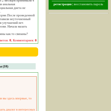
ии 2 месяцев принимали 4
ли анальная
регистрация
|
восстановить пароль
циальная диета не
и
.
норме.После проведенной
оставили неуточненный
я улучшений нет.
ови. Начала мазать
ины как то связаны?
ветов:
0
; Комментариев:
0
 (10)
и вы здесь впервые, то
жать диалог в интересных