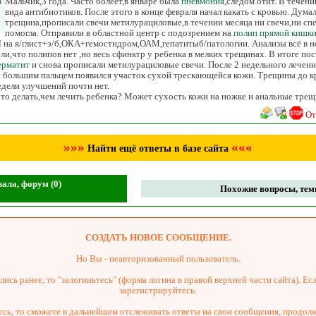
в
Мальчик,3 года. Часто болеет,в январе была
пневмония
,следом отит. В течен
вида антибиотиков. После этого в конце февраля начал какать с кровью. Дума
трещина,прописали свечи метилурациловые,в течении месяца ни свечи,ни спе
помогла. Отправили в областной центр с подозрением на
полип прямой кишк
 на я/глист+э/б,ОКА+гемостндром,ОАМ,гепатитыб/патологии. Анализы всё в 
и,что полипов нет ,но весь сфинктр у ребенка в мелких трещинах. В итоге п
ерматит
и снова прописали метилурациловые свечи. После 2 недельного лечени
 большим пальцем появился участок сухой трескающейся кожи. Трещины до кр
едели улучшений почти нет.
о делать,чем лечить ребенка? Может сухость кожи на ножке и анальные трещ
От
»»»
«««
Найти ещё ответы в базе сайта
ала, форум (0)
Похожие вопросы, темы
СОЗДАТЬ НОВОЕ СООБЩЕНИЕ.
Но Вы - неавторизованный пользователь.
ись ранее, то "залогиньтесь" (форма логина в правой верхней части сайта). Есл
зарегистрируйтесь.
сь, то сможете в дальнейшем отслеживать ответы на свои сообщения, продол