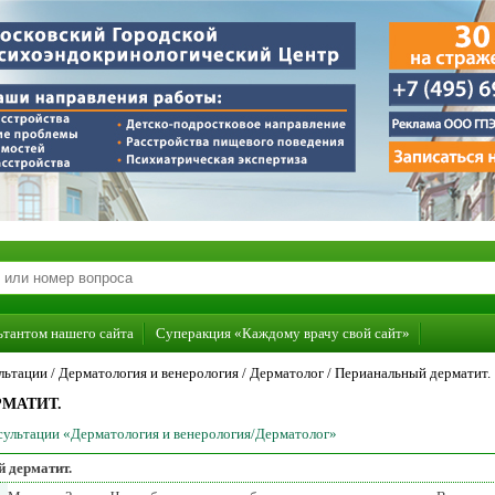
ьтантом нашего сайта
Суперакция «Каждому врачу свой сайт»
льтации /
Дерматология и венерология
/
Дерматолог
/
Перианальный дерматит.
МАТИТ.
нсультации «Дерматология и венерология/Дерматолог»
 дерматит.