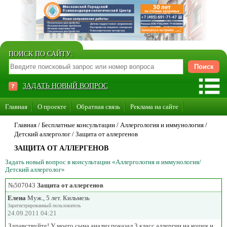
ПОИСК ПО САЙТУ:
ЗАДАТЬ НОВЫЙ ВОПРОС
Главная
О проекте
Обратная связь
Реклама на сайте
Стать консультантом нашего сайта
Главная
/ Бесплатные консультации /
Аллергология и иммунология
/
Детский аллерголог
/
Защита от аллергенов
Суперакция «Каждому врачу свой сайт»
ЗАЩИТА ОТ АЛЛЕРГЕНОВ
Задать новый вопрос в консультации «Аллергология и иммунология/
Детский аллерголог»
№507043
Защита от аллергенов
Елена
Муж., 5 лет. Кильмезь
Зарегистрированный пользователь
24.09.2011 04:21
Здравствуйте! У моего сына анализ показал 3 класс аллергии на кошек и