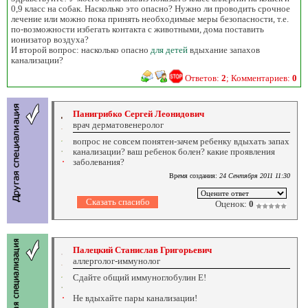
0,9 класс на собак. Насколько это опасно? Нужно ли проводить срочное
лечение или можно пока принять необходимые меры безопасности, т.е.
по-возможности избегать контакта с животными, дома поставить
ионизатор воздуха?
И второй вопрос: насколько опасно
для детей
вдыхание запахов
канализации?
Ответов:
2
; Комментариев:
0
Панигрибко Сергей Леонидович
врач дерматовенеролог
вопрос не совсем понятен-зачем ребенку вдыхать запах
канализации? ваш ребенок болен? какие проявления
заболевания?
Время создания:
24 Сентября 2011 11:30
Оценок:
0
Палецкий Станислав Григорьевич
аллерголог-иммунолог
Сдайте общий иммуноглобулин Е!
Не вдыхайте пары канализации!