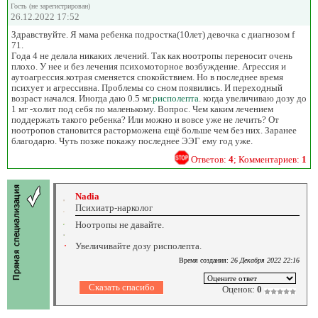
Гость (не зарегистрирован)
26.12.2022 17:52
Здравствуйте. Я мама ребенка подростка(10лет) девочка с диагнозом f
71.
Года 4 не делала никаких лечений. Так как ноотропы переносит очень
плохо. У нее и без лечения психомоторное возбуждение. Агрессия и
аутоагрессия.котрая сменяется спокойствием. Но в последнее время
психует и агрессивна. Проблемы со сном появились. И переходный
возраст начался. Иногда даю 0.5 мг.
рисполепта
. когда увеличиваю дозу до
1 мг -холит под себя по маленькому. Вопрос. Чем каким лечением
поддержать такого ребенка? Или можно и вовсе уже не лечить? От
ноотропов становится расторможена ещё больше чем без них. Заранее
благодарю. Чуть позже покажу последнее ЭЭГ ему год уже.
Ответов:
4
; Комментариев:
1
Nadia
Психиатр-нарколог
Ноотропы не давайте.
Увеличивайте дозу рисполепта.
Время создания:
26 Декабря 2022 22:16
Оценок:
0