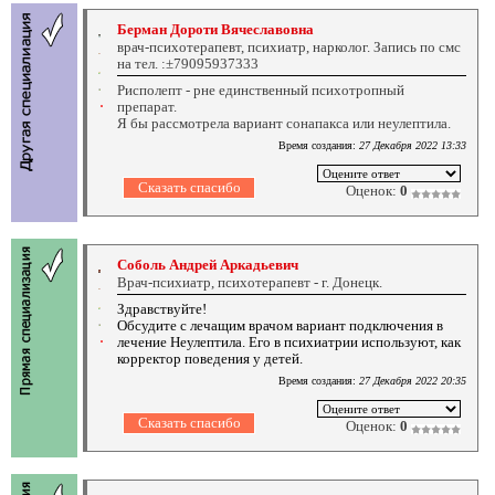
Берман Дороти Вячеславовна
врач-психотерапевт, психиатр, нарколог. Запись по смс
на тел. :±79095937333
Рисполепт - рне единственный психотропный
препарат.
Я бы рассмотрела вариант сонапакса или неулептила.
Время создания:
27 Декабря 2022 13:33
Оценок:
0
Соболь Андрей Аркадьевич
Врач-психиатр, психотерапевт - г. Донецк.
Здравствуйте!
Обсудите с лечащим врачом вариант подключения в
лечение Неулептила. Его в психиатрии используют, как
корректор поведения у детей.
Время создания:
27 Декабря 2022 20:35
Оценок:
0