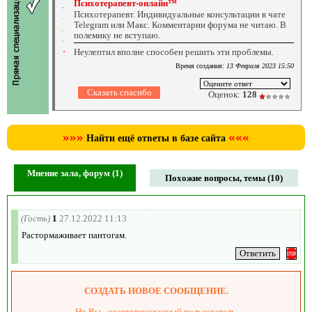
Психотерапевт-онлайн™
Психотерапевт. Индивидуальные консультации в чате
Telegram или Макс. Комментарии форума не читаю. В
полемику не вступаю.
Неулептил вполне способен решить эти проблемы.
Время создания:
13 Февраля 2023 15:50
Оценок:
128
»»»
«««
Найти ещё ответы в базе сайта
Мнение зала, форум (1)
Похожие вопросы, темы (10)
(Гость)
1
27.12.2022 11:13
Растормаживает пантогам.
СОЗДАТЬ НОВОЕ СООБЩЕНИЕ.
Но Вы - неавторизованный пользователь.