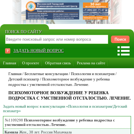
ПОИСК ПО САЙТУ:
ЗАДАТЬ НОВЫЙ ВОПРОС
Главная
О проекте
Обратная связь
Реклама на сайте
Стать консультантом нашего сайта
Главная
/ Бесплатные консультации /
Психология и психиатрия
/
Детский психиатр
/
Психомоторное возбуждение у ребенка
Суперакция «Каждому врачу свой сайт»
подростка с умственной отсталостью. Лечение.
ПСИХОМОТОРНОЕ ВОЗБУЖДЕНИЕ У РЕБЕНКА
ПОДРОСТКА С УМСТВЕННОЙ ОТСТАЛОСТЬЮ. ЛЕЧЕНИЕ.
Задать новый вопрос в консультации «Психология и психиатрия/Детский
психиатр»
№1109298
Психомоторное возбуждение у ребенка подростка с
умственной отсталостью. Лечение.
Камила
Жен., 38 лет. Россия Махачкала