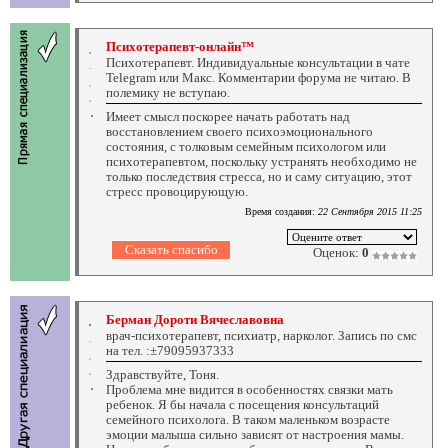
Психотерапевт-онлайн™
Психотерапевт. Индивидуальные консультации в чате
Telegram или Макс. Комментарии форума не читаю. В
полемику не вступаю.
Имеет смысл поскорее начать работать над
восстановлением своего психоэмоционального
состояния, с толковым семейным психологом или
психотерапевтом, поскольку устранять необходимо не
только последствия стресса, но и саму ситуацию, этот
стресс провоцирующую.
Время создания:
22 Сентября 2015 11:25
Оценок:
0
Берман Дороти Вячеславовна
врач-психотерапевт, психиатр, нарколог. Запись по смс
на тел. :±79095937333
Здравствуйте, Тоня.
Проблема мне видится в особенностях связки мать
ребенок. Я бы начала с посещения консультаций
семейного психолога. В таком маленьком возрасте
эмоции малыша сильно зависят от настроения мамы.