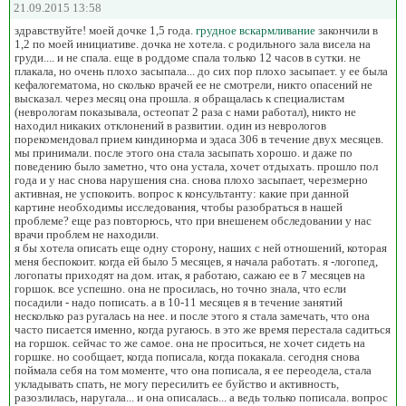
21.09.2015 13:58
здравствуйте! моей дочке 1,5 года.
грудное вскармливание
закончили в
1,2 по моей инициативе. дочка не хотела. с родильного зала висела на
груди.... и не спала. еще в роддоме спала только 12 часов в сутки. не
плакала, но очень плохо засыпала... до сих пор плохо засыпает. у ее была
кефалогематома, но сколько врачей ее не смотрели, никто опасений не
высказал. через месяц она прошла. я обращалась к специалистам
(неврологам показывала, остеопат 2 раза с нами работал), никто не
находил никаких отклонений в развитии. один из неврологов
порекомендовал прием киндинорма и эдаса 306 в течение двух месяцев.
мы принимали. после этого она стала засыпать хорошо. и даже по
поведению было заметно, что она устала, хочет отдыхать. прошло пол
года и у нас снова нарушения сна. снова плохо засыпает, черезмерно
активная, не успокоить. вопрос к консультанту: какие при данной
картине необходимы исследования, чтобы разобраться в нашей
проблеме? еще раз повторюсь, что при внешенем обследовании у нас
врачи проблем не находили.
я бы хотела описать еще одну сторону, наших с ней отношений, которая
меня беспокоит. когда ей было 5 месяцев, я начала работать. я -логопед,
логопаты приходят на дом. итак, я работаю, сажаю ее в 7 месяцев на
горшок. все успешно. она не просилась, но точно знала, что если
посадили - надо пописать. а в 10-11 месяцев я в течение занятий
несколько раз ругалась на нее. и после этого я стала замечать, что она
часто писается именно, когда ругаюсь. в это же время перестала садиться
на горшок. сейчас то же самое. она не проситься, не хочет сидеть на
горшке. но сообщает, когда пописала, когда покакала. сегодня снова
поймала себя на том моменте, что она пописала, я ее переодела, стала
укладывать спать, не могу пересилить ее буйство и активность,
разозлилась, наругала... и она описалась... а ведь только пописала. вопрос