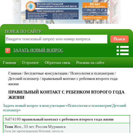
ПОИСК ПО САЙТУ:
ЗАДАТЬ НОВЫЙ ВОПРОС
Главная
О проекте
Обратная связь
Реклама на сайте
Стать консультантом нашего сайта
Главная
/ Бесплатные консультации /
Психология и психиатрия
/
Детский психиатр
/
правильный контакт с ребенком второго года
Суперакция «Каждому врачу свой сайт»
жизни
ПРАВИЛЬНЫЙ КОНТАКТ С РЕБЕНКОМ ВТОРОГО ГОДА
ЖИЗНИ
Задать новый вопрос в консультации «Психология и психиатрия/Детский
психиатр»
№874190
правильный контакт с ребенком второго года жизни
Тоня
Жен., 33 лет. Россия Мурманск
Гость (не зарегистрирован) Источник: nervos.ru