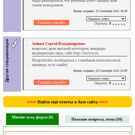
Надо разобраться, что ребенок хочет сказать Вам
таким поведением.
Время создания:
22 Сентября 2015 18:38
Оценок:
0
Зайцев Сергей Владимирович
невролог, врач высшей категории, кандидат
медицинских наук, сайт http://nervos.ru
Попробуйте пообщаться с семейным психологом (к
примеру, есть скайп)
Время создания:
24 Сентября 2015 16:09
Оценок:
0
»»»
«««
Найти ещё ответы в базе сайта
Мнение зала, форум (0)
Похожие вопросы, темы (10)