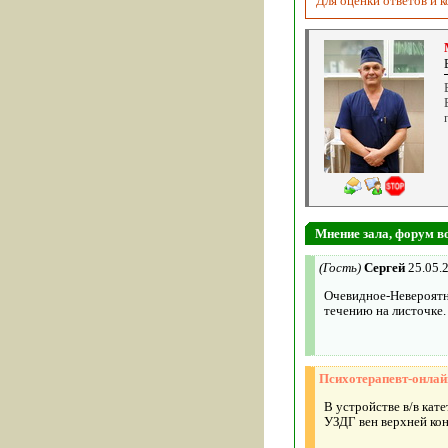
Для оценки ответов и 
Мнение зала, форум 
(Гость)
Сергей
25.05.
Очевидное-Невероятно
течению на листочке.
Психотерапевт-онла
В устройстве в/в кат
УЗДГ вен верхней кон