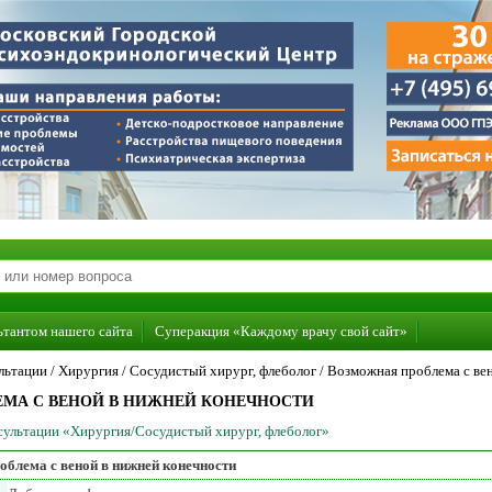
ьтантом нашего сайта
Суперакция «Каждому врачу свой сайт»
льтации /
Хирургия
/
Сосудистый хирург, флеболог
/
Возможная проблема с ве
МА С ВЕНОЙ В НИЖНЕЙ КОНЕЧНОСТИ
нсультации «Хирургия/Сосудистый хирург, флеболог»
облема с веной в нижней конечности