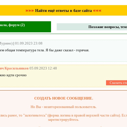
»»»
«««
Найти ещё ответы в базе сайта
ала, форум (2)
Похожие вопросы, темы
 Мурино)
|
01.09.2023 23:08
чем общая температура тела. Я бы даже сказал - горячая.
ич Красильников
05.09.2023 12:48
ужно идти срочно
СОЗДАТЬ НОВОЕ СООБЩЕНИЕ.
Но Вы - неавторизованный пользователь.
ись ранее, то "залогиньтесь" (форма логина в правой верхней части сайта). Есл
зарегистрируйтесь.