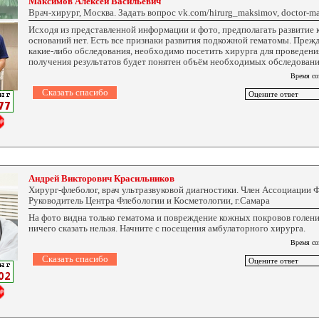
Максимов Алексей Васильевич
Врач-хирург, Москва. Задать вопрос vk.com/hirurg_maksimov, doctor-ma
Исходя из представленной информации и фото, предполагать развитие 
оснований нет. Есть все признаки развития подкожной гематомы. Прежд
какие-либо обследования, необходимо посетить хирурга для проведени
получения результатов будет понятен объём необходимых обследовани
Время со
Андрей Викторович Красильников
Хирург-флеболог, врач ультразвуковой диагностики. Член Ассоциации 
Руководитель Центра Флебологии и Косметологии, г.Самара
На фото видна только гематома и повреждение кожных покровов голени
ничего сказать нельзя. Начните с посещения амбулаторного хирурга.
Время со