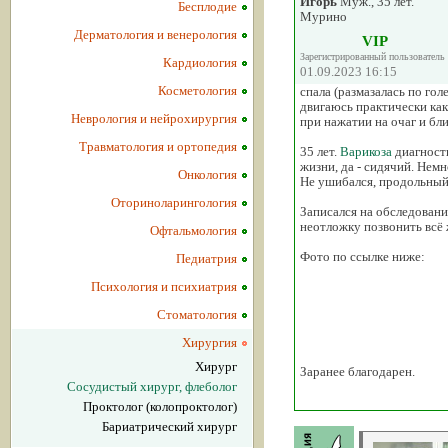
Игорь
Муж., 35 лет.
Бесплодие
Мурино
Дерматология и венерология
VIP
Зарегистрированный пользователь
Кардиология
01.09.2023 16:15
Косметология
спала (размазалась по гол
двигаюсь практически как 
Неврология и нейрохирургия
при нажатии на очаг и бли
Травматология и ортопедия
35 лет.
Варикоза
диагности
жизни, да - сидячий. Нем
Онкология
Не ушибался, продольный 
Оториноларингология
Записался на обследовани
неотложку позвонить всё 
Офтальмология
Фото по ссылке ниже:
Педиатрия
Психология и психиатрия
Стоматология
Хирургия
Хирург
Заранее благодарен.
Сосудистый хирург, флеболог
Проктолог (колопроктолог)
Бариатрический хирург