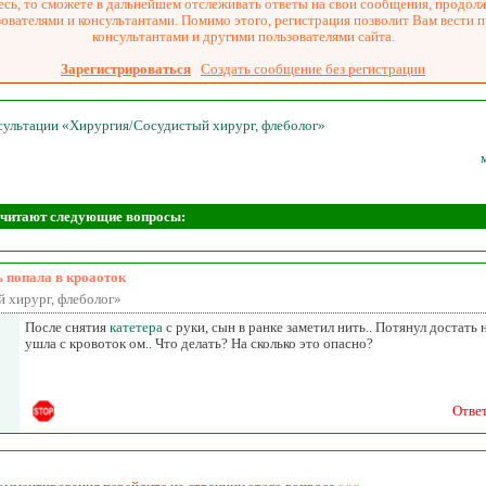
сь, то сможете в дальнейшем отслеживать ответы на свои сообщения, продол
зователями и консультантами. Помимо этого, регистрация позволит Вам вести 
консультантами и другими пользователями сайта.
Зарегистрироваться
Создать сообщение без регистрации
нсультации «Хирургия/Сосудистый хирург, флеболог»
е читают следующие вопросы:
 попала в кроаоток
 хирург, флеболог»
После снятия
катетера
с руки, сын в ранке заметил нить.. Потянул достать н
ушла с кровоток ом.. Что делать? На сколько это опасно?
Отве