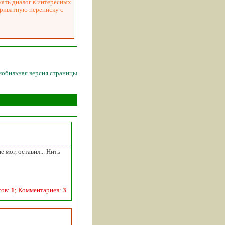
жать диалог в интересных
приватную переписку с
мобильная версия страницы
е мог, оставил... Нить
тов:
1
; Комментариев:
3