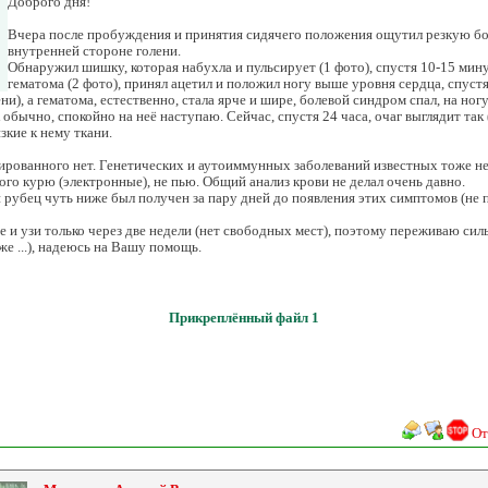
Доброго дня!
Вчера после пробуждения и принятия сидячего положения ощутил резкую бол
внутренней стороне голени.
Обнаружил шишку, которая набухла и пульсирует (1 фото), спустя 10-15 мин
гематома (2 фото), принял ацетил и положил ногу выше уровня сердца, спустя
ени), а гематома, естественно, стала ярче и шире, болевой синдром спал, на ног
обычно, спокойно на неё наступаю. Сейчас, спустя 24 часа, очаг выглядит так (
зкие к нему ткани.
рованного нет. Генетических и аутоиммунных заболеваний известных тоже нет,
ного курю (электронные), не пью. Общий анализ крови не делал очень давно.
рубец чуть ниже был получен за пару дней до появления этих симптомов (не 
е и узи только через две недели (нет свободных мест), поэтому переживаю силь
же ...), надеюсь на Вашу помощь.
Прикреплённый файл 1
От