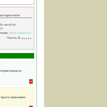
ru/vopros-otvet
бо нитей не
ут.
 участия:
Прямая специальность
Оценок:
0
оторая плыла по
я просто выполните