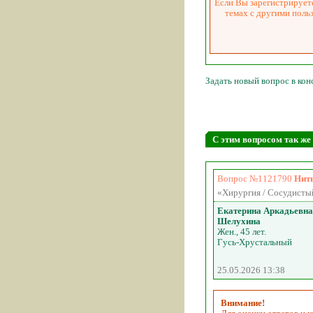
Если Вы зарегистрируете
темах с другими поль
Задать новый вопрос в ко
С этим вопросом так ж
Вопрос №1121790
Нить
«Хирургия / Сосудистый
Екатерина Аркадьевна
Шелухина
Жен., 45 лет.
Гусь-Хрустальный
25.05.2026 13:38
Внимание!