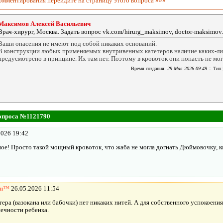
комментирования перейдите на страницу
этого вопроса »»»
Максимов Алексей Васильевич
Врач-хирург, Москва. Задать вопрос vk.com/hirurg_maksimov, doctor-maksimov.
Ваши опасения не имеют под собой никаких оснований.
В конструкции любых применяемых внутривенных катетеров наличие каких-ли
предусмотрено в принципе. Их там нет. Поэтому в кровоток они попасть не мог
Время создания:
29 Мая 2026 09:49
:: Тип
вопроса №1121790
2026 19:42
е! Просто такой мощный кровоток, что жаба не могла догнать Дюймовочку, к
йн™
26.05.2026 11:54
етера (вазокана или бабочки) нет никаких нитей. А для собственного успокоени
ечности ребенка.