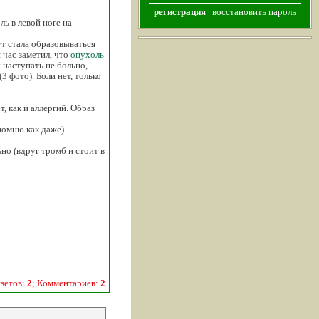
регистрация
|
восстановить пароль
ь в левой ноге на
ут стала образовываться
 час заметил, что
опухоль
у наступать не больно,
3 фото). Боли нет, только
 как и аллергий. Образ
помню как даже).
но (вдруг тромб и стоит в
ветов:
2
; Комментариев:
2