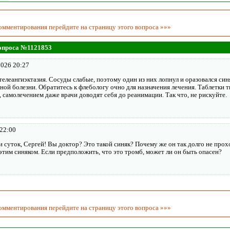
комментирования перейдите на страницу
этого вопроса »»»
вопроса №1121853
2026 20:27
телеангиэктазия. Сосуды слабые, поэтому один из них лопнул и оразовался синя
зной болезни. Обратитесь к флебологу очно для назначения лечения. Таблетки т
, самолечением даже врачи доводят себя до реанимации. Так что, не рискуйте.
 22:00
 суток, Сергей! Вы доктор? Это такой синяк? Почему же он так долго не про
этим синяком. Если предположить, что это тромб, может ли он быть опасен?
комментирования перейдите на страницу
этого вопроса »»»