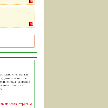
а голени спереди как
 другой голени тоже
л и исчез, а на правой
отнение с четкими
ть?
тов:
0
; Комментариев:
2