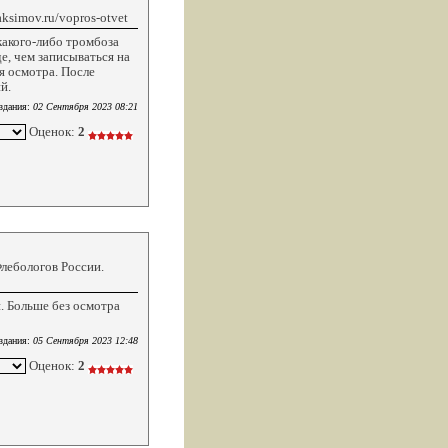
ksimov.ru/vopros-otvet
какого-либо тромбоза
е, чем записываться на
я осмотра. После
й.
здания:
02 Сентября 2023 08:21
Оценок:
2
Флебологов России.
. Больше без осмотра
здания:
05 Сентября 2023 12:48
Оценок:
2