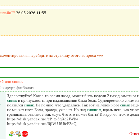
онлайн™
26.05.2026 11:55
комментирования перейдите на страницу
этого вопроса »»»
б или синяк
 хирург, флеболог»
Здравствуйте! Какое-то время назад, может быть недели 2 назад заметила н
синяк
и припухлость, при надавливании была боль. Одновременно с ним на
г
появился
синяк
. Не помню, что ударялась. Так вот на левой ноге
синяк
зацве
не меняет цвет. Боли, правда, уже нет. Но над
синяком
, вдоль него, как упл
границами, овальное, как жгут. Что это может быть? И надо ли что-то дела
https://disk.yandex.ru/i/cP_x-5qXc2JWlw
https://disk.yandex.ru/i/6jIW-UiUfcF2oQ
Отве