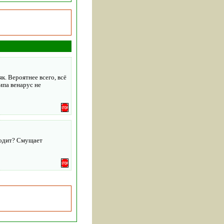
к. Вероятнее всего, всё
ипа венарус не
ходит? Смущает