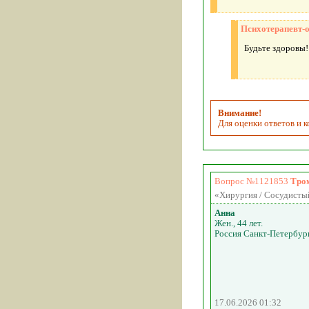
Психотерапевт-
Будьте здоровы!
Внимание!
Для оценки ответов и 
Вопрос №1121853
Тром
«Хирургия / Сосудистый
Анна
Жен., 44 лет.
Россия Санкт-Петербур
17.06.2026 01:32