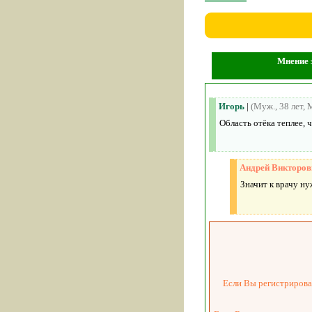
Мнение з
Игорь
|
(Муж., 38 лет,
Область отёка теплее, 
Андрей Викторов
Значит к врачу н
Если Вы регистрировал