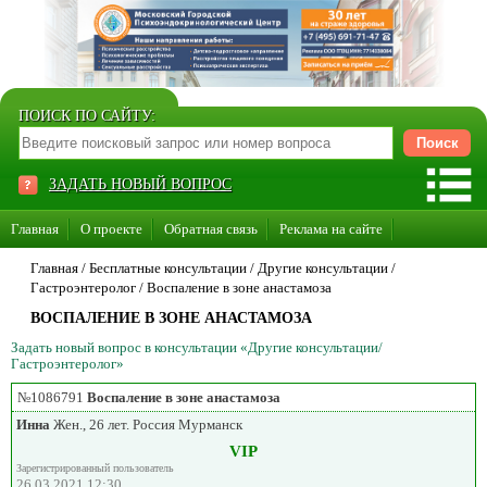
ПОИСК ПО САЙТУ:
ЗАДАТЬ НОВЫЙ ВОПРОС
Главная
О проекте
Обратная связь
Реклама на сайте
Стать консультантом нашего сайта
Главная
/ Бесплатные консультации /
Другие консультации
/
Гастроэнтеролог
/
Воспаление в зоне анастамоза
Суперакция «Каждому врачу свой сайт»
ВОСПАЛЕНИЕ В ЗОНЕ АНАСТАМОЗА
Задать новый вопрос в консультации «Другие консультации/
Гастроэнтеролог»
№1086791
Воспаление в зоне анастамоза
Инна
Жен., 26 лет. Россия Мурманск
VIP
Зарегистрированный пользователь
26.03.2021 12:30