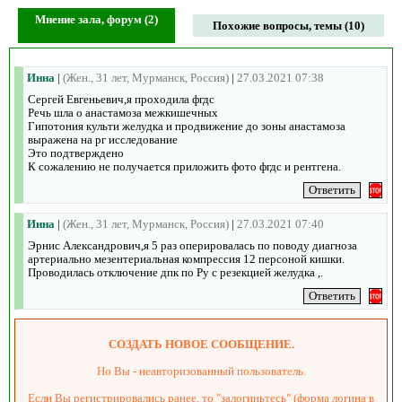
Мнение зала, форум (2)
Похожие вопросы, темы (10)
Инна
|
(Жен., 31 лет, Мурманск, Россия)
|
27.03.2021 07:38
Сергей Евгеньевич,я проходила фгдс
Речь шла о анастамоза межкишечных
Гипотония культи желудка и продвижение до зоны анастамоза
выражена на рг исследование
Это подтверждено
К сожалению не получается приложить фото фгдс и рентгена.
Инна
|
(Жен., 31 лет, Мурманск, Россия)
|
27.03.2021 07:40
Эрнис Александрович,я 5 раз оперировалась по поводу диагноза
артериально мезентериальная компрессия 12 персоной кишки.
Проводилась отключение дпк по Ру с резекцией желудка ,.
СОЗДАТЬ НОВОЕ СООБЩЕНИЕ.
Но Вы - неавторизованный пользователь.
Если Вы регистрировались ранее, то "залогиньтесь" (форма логина в