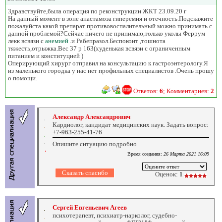
Здравствуйте,была операция по реконструкции ЖКТ 23.09.20 г
На данный момент в зоне анастамоза гиперемия и отечность.Подскажите
пожалуйста какой препарат противовоспалительный можно принимать с
данной проблемой?Сейчас ничего не принимаю,только уколы Феррум
лекк всвязи с
анемией
.и Рабепразол.Беспокоит ,тошнота
тяжесть,отрыжка.Вес 37 р 163(худенькая всвязи с ограниченным
питанием и конституцией )
Оперирующий хирург отправил на консультацию к гастроэнтерологу.Я
из маленького городка у нас нет профильных специалистов .Очень прошу
о помощи.
Ответов:
6
; Комментариев:
2
Александр Александрович
Кардиолог, кандидат медицинских наук. Задать вопрос:
+7-963-255-41-76
Опишите ситуацию подробно
Время создания:
26 Марта 2021 16:09
Оценок:
1
Сергей Евгеньевич Агеев
психотерапевт, психиатр-нарколог, судебно-