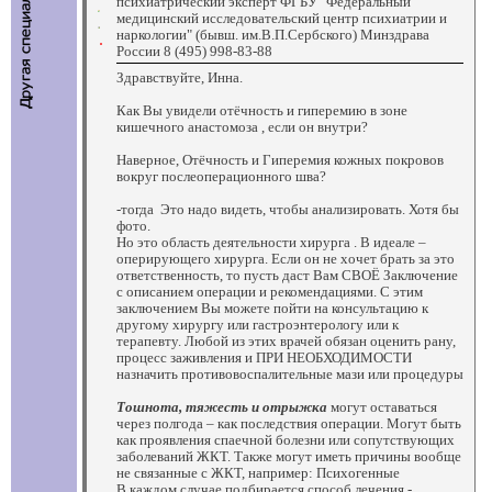
психиатрический эксперт ФГБУ "Федеральный
медицинский исследовательский центр психиатрии и
наркологии" (бывш. им.В.П.Сербского) Минздрава
России 8 (495) 998-83-88
Здравствуйте, Инна.
Как Вы увидели отёчность и гиперемию в зоне
кишечного анастомоза , если он внутри?
Наверное, Отёчность и Гиперемия кожных покровов
вокруг послеоперационного шва?
-тогда Это надо видеть, чтобы анализировать. Хотя бы
фото.
Но это область деятельности хирурга . В идеале –
оперирующего хирурга. Если он не хочет брать за это
ответственность, то пусть даст Вам СВОЁ Заключение
с описанием операции и рекомендациями. С этим
заключением Вы можете пойти на консультацию к
другому хирургу или гастроэнтерологу или к
терапевту. Любой из этих врачей обязан оценить рану,
процесс заживления и ПРИ НЕОБХОДИМОСТИ
назначить противовоспалительные мази или процедуры
Тошнота, тяжесть и отрыжка
могут оставаться
через полгода – как последствия операции. Могут быть
как проявления спаечной болезни или сопутствующих
заболеваний ЖКТ. Также могут иметь причины вообще
не связанные с ЖКТ, например: Психогенные
В каждом случае подбирается способ лечения -