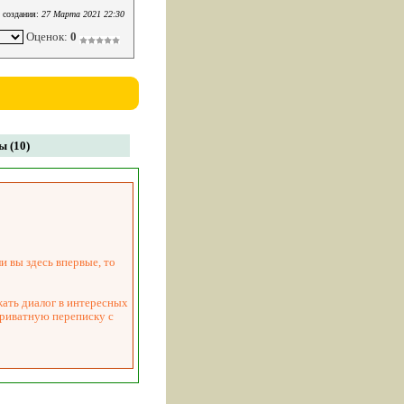
 создания:
27 Марта 2021 22:30
Оценок:
0
 (10)
и вы здесь впервые, то
жать диалог в интересных
приватную переписку с