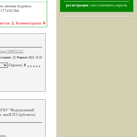
регистрация
|
восстановить пароль
ть личная подпись
54177e423bb
ветов:
2
; Комментариев:
0
view/1085222/
создания:
22 Февраля 2021 15:31
Оценок:
0
 ФГБУ "Федеральный
. им.В.П.Сербского)
ога