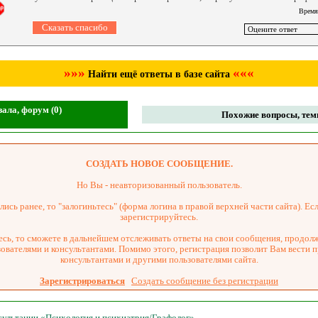
Время
»»»
«««
Найти ещё ответы в базе сайта
ала, форум (0)
Похожие вопросы, темы
СОЗДАТЬ НОВОЕ СООБЩЕНИЕ.
Но Вы - неавторизованный пользователь.
ись ранее, то "залогиньтесь" (форма логина в правой верхней части сайта). Есл
зарегистрируйтесь.
сь, то сможете в дальнейшем отслеживать ответы на свои сообщения, продол
зователями и консультантами. Помимо этого, регистрация позволит Вам вести 
консультантами и другими пользователями сайта.
Зарегистрироваться
Создать сообщение без регистрации
нсультации «Психология и психиатрия/Графолог»