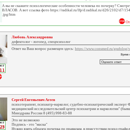
А вы не скажите психологические особенности человека по почерку? Смотре
ВЛАСОВ. А вот ссылка фото https://radikal.ru/lfp/d.radikal.ru/d26/2102/d7/1
.jpg/htm
От
Любовь Александровна
дефектолог - логопед, спецпсихолог
Ответ на Ваш вопрос размещен здесь:
https://www.consmed.ru/grafolog/
Время 
Сергей Евгеньевич Агеев
психотерапевт, психиатр-нарколог, судебно-психиатрический эксперт
медицинский исследовательский центр психиатрии и наркологии" (бывш
Минздрава России 8 (495) 998-83-88
Это не возможно
Подпись - это "маска"
Нужно взять образец почерка по правилам, в присутствии психо-графол