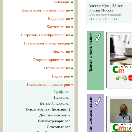
Бесплодие
Алесей
Муж., 38 лет.
Дерматология и венерология
Россия Москва
Гость (не зарегистрирован)
Кардиология
21.02.2021 00:33
Косметология
Неврология и нейрохирургия
Травматология и ортопедия
Онкология
Оториноларингология
Офтальмология
Педиатрия
Психология и психиатрия
Графолог
Психолог
Детский психолог
Психотерапевт (психиатр)
Детский психиатр
Психиатр-нарколог
Сексопатолог