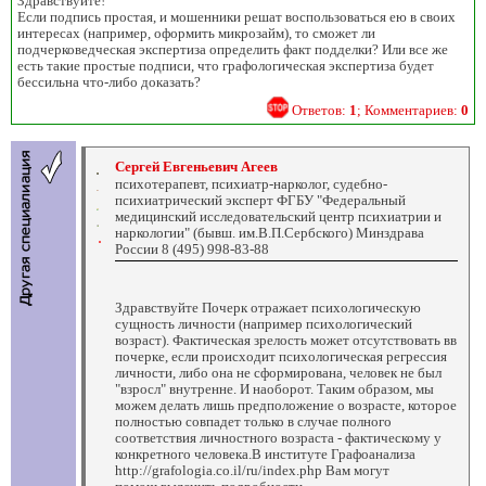
Здравствуйте!
Если подпись простая, и мошенники решат воспользоваться ею в своих
интересах (например, оформить микрозайм), то сможет ли
подчерковедческая экспертиза определить факт подделки? Или все же
есть такие простые подписи, что графологическая экспертиза будет
бессильна что-либо доказать?
Ответов:
1
; Комментариев:
0
Сергей Евгеньевич Агеев
психотерапевт, психиатр-нарколог, судебно-
психиатрический эксперт ФГБУ "Федеральный
медицинский исследовательский центр психиатрии и
наркологии" (бывш. им.В.П.Сербского) Минздрава
России 8 (495) 998-83-88
Здравствуйте Почерк отражает психологическую
сущность личности (например психологический
возраст). Фактическая зрелость может отсутствовать вв
почерке, если происходит психологическая регрессия
личности, либо она не сформирована, человек не был
"взросл" внутренне. И наоборот. Таким образом, мы
можем делать лишь предположение о возрасте, которое
полностью совпадет только в случае полного
соответствия личностного возраста - фактическому у
конкретного человека.В институте Графоанализа
http://grafologia.co.il/ru/index.php Вам могут