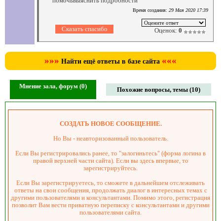
помочьвыяснить подробности
Время создания:
29 Мая 2020 17:39
Оценок:
0
»»»
«««
Найти ещё ответы в базе сайта
Мнение зала, форум (0)
Похожие вопросы, темы (10)
СОЗДАТЬ НОВОЕ СООБЩЕНИЕ.
Но Вы - неавторизованный пользователь.
Если Вы регистрировались ранее, то "залогиньтесь" (форма логина в
правой верхней части сайта). Если вы здесь впервые, то
зарегистрируйтесь.
Если Вы зарегистрируетесь, то сможете в дальнейшем отслеживать
ответы на свои сообщения, продолжать диалог в интересных темах с
другими пользователями и консультантами. Помимо этого, регистрация
позволит Вам вести приватную переписку с консультантами и другими
пользователями сайта.