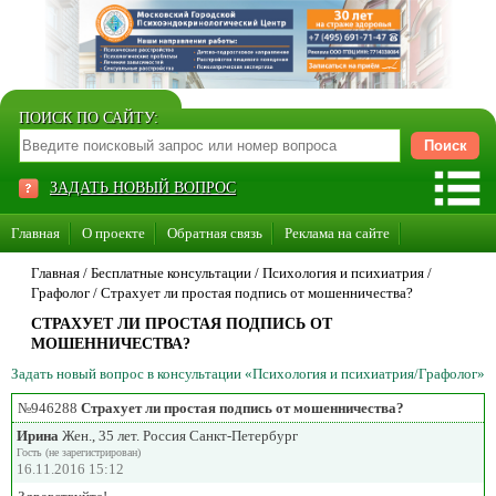
ПОИСК ПО САЙТУ:
ЗАДАТЬ НОВЫЙ ВОПРОС
Главная
О проекте
Обратная связь
Реклама на сайте
Стать консультантом нашего сайта
Главная
/ Бесплатные консультации /
Психология и психиатрия
/
Графолог
/
Страхует ли простая подпись от мошенничества?
Суперакция «Каждому врачу свой сайт»
СТРАХУЕТ ЛИ ПРОСТАЯ ПОДПИСЬ ОТ
МОШЕННИЧЕСТВА?
Задать новый вопрос в консультации «Психология и психиатрия/Графолог»
№946288
Страхует ли простая подпись от мошенничества?
Ирина
Жен., 35 лет. Россия Санкт-Петербург
Гость (не зарегистрирован)
16.11.2016 15:12