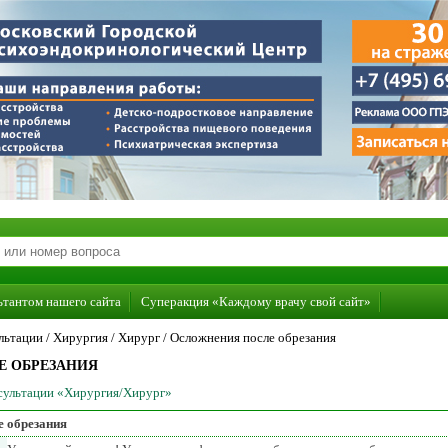
ьтантом нашего сайта
Суперакция «Каждому врачу свой сайт»
льтации /
Хирургия
/
Хирург
/
Осложнения после обрезания
Е ОБРЕЗАНИЯ
нсультации «Хирургия/Хирург»
е обрезания