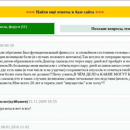
»»»
«««
Найти ещё ответы в базе сайта
ала, форум (11)
Похожие вопросы, тем
09 00:59
али обрезание.Был функциональный фимоз,т.е. в спокойном состоянии головка 
кции возникали боли (в случаях полового контакта).Так вот,после операции пр
о,затем образовался отёк.Доктор сказала,что через пару дней всё пройдёт и п
ном.Из больницы меня выписали с отёком,через пару дней из швов начал сочит
е,где есть швы (в том числе и на уздечке) сохраняеться опухоль и сочиться гной
 тем более гноя быть не должно!!!Хочу узнать,В ЧЁМ ДЕЛО и КАКИЕ МОГ
а сказала,что в таких случаях возможны самые печальные последствия (вплоть
алиста.Мне всего 20 лет и терять своё "имущество" я не хочу!!!
ролог(куйбашев)
01.11.2009 18:55
резаться вот и все!
а
06.01.2016 11:02