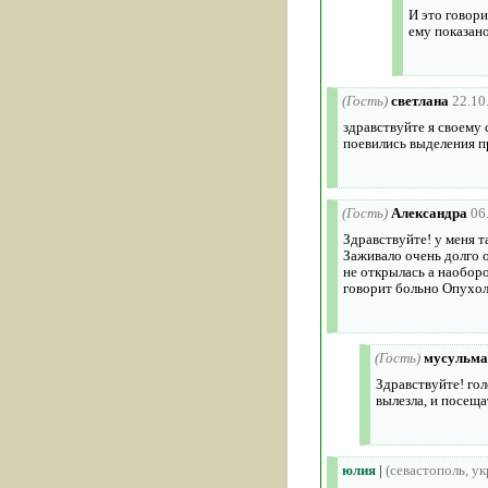
И это говор
ему показано
(Гость)
светлана
22.10
здравствуйте я своему 
поевились выделения пр
(Гость)
Александра
06
Здравствуйте! у меня т
Заживало очень долго о
не открылась а наобор
говорит больно Опухол
(Гость)
мусульма
Здравствуйте! гол
вылезла, и посеща
юлия
|
(севастополь, ук