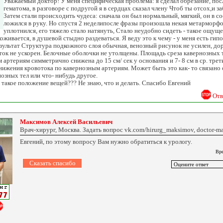
Уважаемый доктор! У меня специфическая проблема: я сделал обрезание, пос
гематома, в разговоре с подругой я в сердцах сказал члену Чтоб ты отсох,и з
Затем стали происходить чудеса: сначала он был нормальный, мягкий, он в со
ложился в руку. Но спустя 2 неделипосле фразы произошла некая метарморфо
уплотнился, его тяжело стало натянуть, Стало неудобно сидеть - такое ощущен
живается, в душевой стыдно раздеваться. Я веду это к чему - у меня есть гипот
результат Структура подкожного слоя обычная, венозный рисунок не усилен, дор
оток не ускорен. Белочные оболочки не утолщены. Площадь среза кавернозных т
 артериям симметрично снижена до 15 см/ сек у основания и 7- 8 см в ср. трет
ижения кровотока по кавернозным артериям. Может быть это как- то связано 
озных тел или что- нибудь другое.
а такое положение вещей??? Не знаю, что и делать. Спасибо Евгений
Отв
Максимов Алексей Васильевич
Врач-хирург, Москва. Задать вопрос vk.com/hirurg_maksimov, doctor-ma
Евгений, по этому вопросу Вам нужно обратиться к урологу.
Вре