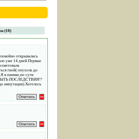
ы (10)
спокойно открывалась
ошло уже 14 дней.Первые
осоветовала
ься гной( опухоль до
.Я в панике,по сути
УТ БЫТЬ ПОСЛЕДСТВИЯ!?
 до ампутации).Хотелось