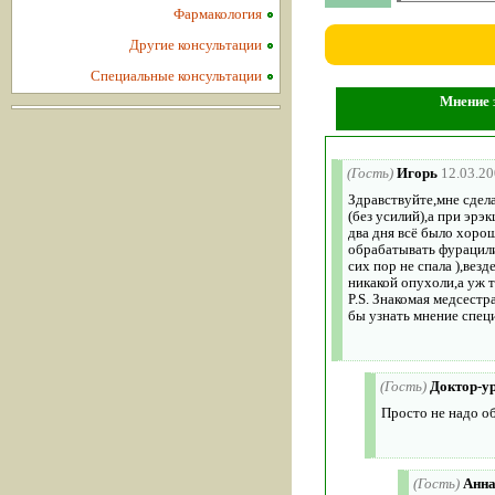
Фармакология
Другие консультации
Специальные консультации
Мнение з
(Гость)
Игорь
12.03.20
Здравствуйте,мне сдел
(без усилий),а при эрэ
два дня всё было хорош
обрабатывать фурацили
сих пор не спала ),везд
никакой опухоли,а уж
P.S. Знакомая медсестр
бы узнать мнение специ
(Гость)
Доктор-у
Просто не надо об
(Гость)
Анн