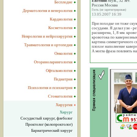
Евгений
Муж., 32 лет.
Бесплодие
Россия Москва
Гость (не зарегистрирован)
Дерматология и венерология
13.05.2007 16:39
Кардиология
При походке он тоже скуко
Косметология
сосудами. Я делал узи - 
расширена, 1, 8 мм. кров
Неврология и нейрохирургия
кровотока по кавернозным
картина симметричного сн
Травматология и ортопедия
плохое наполнение каверн
А могла фраза повлиять н
Онкология
Оториноларингология
Офтальмология
Педиатрия
Психология и психиатрия
Стоматология
Хирургия
Хирург
Сосудистый хирург, флеболог
Проктолог (колопроктолог)
Бариатрический хирург