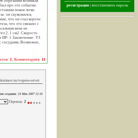
ле обрезания возникла
абыл про это событие.
регистрация
|
восстановить пароль
стоянии покоя легко
за: он скукожился,
ие, что он стал короче.
еза, что это связано с
сальная вена не
ел 2, 1 см2. Скорость
и ИР- 1 Заключение: УЗ
с сосудами, Возможно,
етов:
1
; Комментариев:
11
ksimov.ru/vopros-otvet
мя создания:
24 Мая 2007 12:10
Оценок:
2