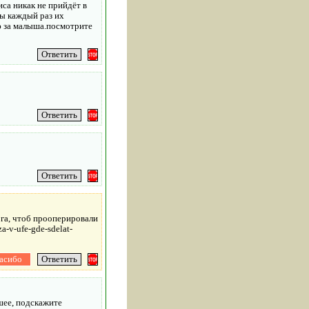
са никак не прийдёт в
бы каждый раз их
аю за малыша.посмотрите
ога, чтоб прооперировали
-v-ufe-gde-sdelat-
хшее, подскажите