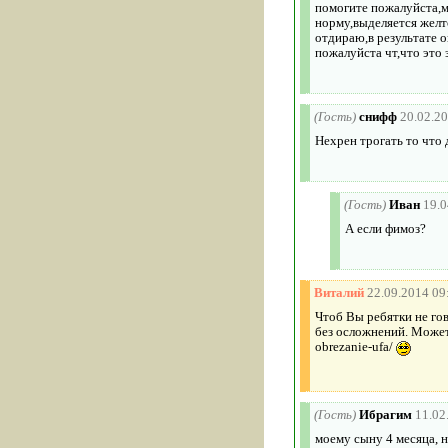
помогите пожалуйста,мы
норму,выделяется желто
отдираю,в результате 
пожалуйста чт,что это 
(Гость)
снифф
20.02.2
Нехрен трогать то что
(Гость)
Иван
19.0
А если фимоз?
Виталий
22.09.2014 09
Чтоб Вы ребятки не го
без осложнений. Может 
obrezanie-ufa/
(Гость)
Ибрагим
11.02
моему сыну 4 месяца, н