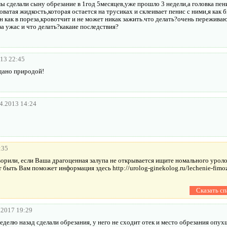
 сделали сыну обрезание в 1год 5месяцев,уже прошло 3 недели,а головка пени
ватая жидкость,которая остается на трусиках и склеивает пенис с ними,я как 
он как в пореза,кровотчит и не может никак зажить.что делать?очень пережив
за ужас и что делать?какаие последствия?
013 22:45
 дано природой!
4.2013 14:24
:35
ворили, если Ваша драгоценная залупа не открывается ищите номального урол
быть Вам поможет информация здесь http://urolog-ginekolog.ru/lechenie-fimoza
.2017 19:29
еделю назад сделали обрезания, у него не сходит отек и место обрезания опу