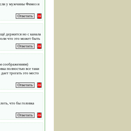
 если у мужчины Фимоз и
ещё держится но с канала
 боли что это может быть
им соображениям)
овка полностью все таки
дает трогать это место
лоть, что бы головка