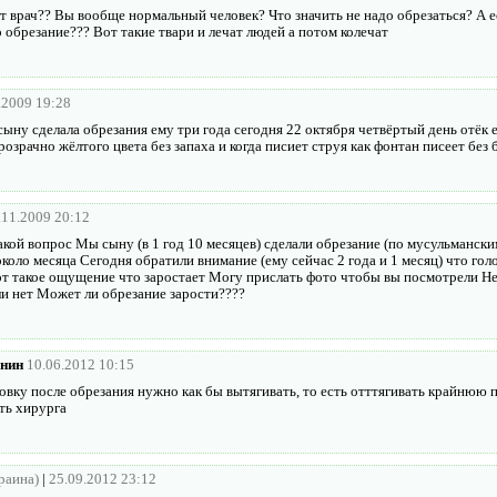
ит врач?? Вы вообще нормальный человек? Что значить не надо обрезаться? А
 обрезание??? Вот такие твари и лечат людей а потом колечат
.2009 19:28
сыну сделала обрезания ему три года сегодня 22 октября четвёртый день отёк 
озрачно жёлтого цвета без запаха и когда писиет струя как фонтан писеет без
.11.2009 20:12
акой вопрос Мы сыну (в 1 год 10 месяцев) сделали обрезание (по мусульманск
коло месяца Сегодня обратили внимание (ему сейчас 2 года и 1 месяц) что гол
от такое ощущение что заростает Могу прислать фото чтобы вы посмотрели Не 
и нет Может ли обрезание зарости????
нин
10.06.2012 10:15
овку после обрезания нужно как бы вытягивать, то есть отттягивать крайнюю п
ть хирурга
раина)
|
25.09.2012 23:12