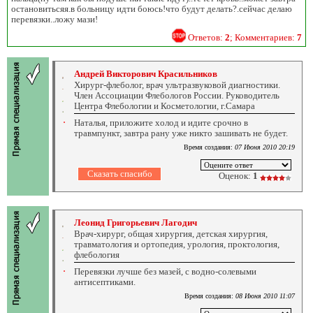
остановитьсяя.в больницу идти боюсь!что будут делать?.сейчас делаю
перевязки..ложу мази!
Ответов:
2
; Комментариев:
7
Андрей Викторович Красильников
Хирург-флеболог, врач ультразвуковой диагностики.
Член Ассоциации Флебологов России. Руководитель
Центра Флебологии и Косметологии, г.Самара
Наталья, приложите холод и идите срочно в
травмпункт, завтра рану уже никто зашивать не будет.
Время создания:
07 Июня 2010 20:19
Оценок:
1
Леонид Григорьевич Лагодич
Врач-хирург, общая хирургия, детская хирургия,
травматология и ортопедия, урология, проктология,
флебология
Перевязки лучше без мазей, с водно-солевыми
антисептиками.
Время создания:
08 Июня 2010 11:07