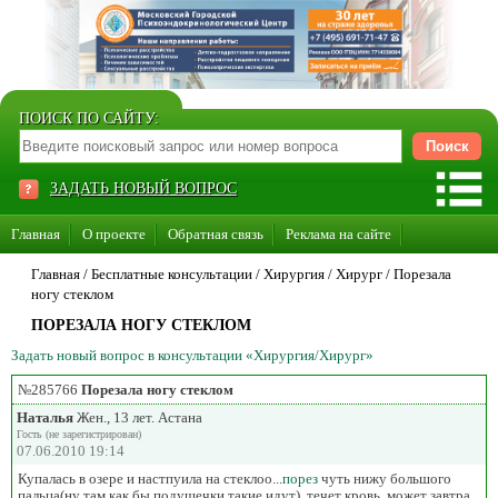
ПОИСК ПО САЙТУ:
ЗАДАТЬ НОВЫЙ ВОПРОС
Главная
О проекте
Обратная связь
Реклама на сайте
Стать консультантом нашего сайта
Главная
/ Бесплатные консультации /
Хирургия
/
Хирург
/
Порезала
ногу стеклом
Суперакция «Каждому врачу свой сайт»
ПОРЕЗАЛА НОГУ СТЕКЛОМ
Задать новый вопрос в консультации «Хирургия/Хирург»
№285766
Порезала ногу стеклом
Наталья
Жен., 13 лет. Астана
Гость (не зарегистрирован)
07.06.2010 19:14
Купалась в озере и настпуила на стеклоо...
порез
чуть нижу большого
пальца(ну там как бы подушечки такие идут)..течет кровь..может завтра