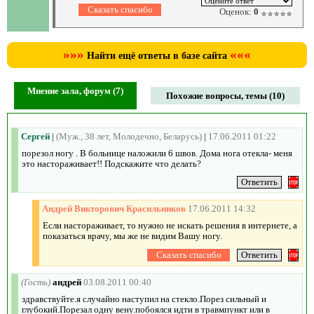
Оценок:
0
»»»
«««
Найти ещё ответы в базе сайта
Мнение зала, форум (7)
Похожие вопросы, темы (10)
Сергей
|
(Муж., 38 лет, Молодечно, Беларусь)
|
17.06.2011 01:22
порезол ногу . В больнице наложили 6 швов. Дома нога отекла- меня
это настораживает!! Подскажите что делать?
Андрей Викторович Красильников
17.06.2011 14:32
Если настораживает, то нужно не искать решения в интернете, а
показаться врачу, мы же не видим Вашу ногу.
(Гость)
андрей
03.08.2011 00:40
здравствуйте.я случайно наступил на стекло.Порез сильный и
глубокий.Порезал одну вену.побоялся идти в травмпункт или в