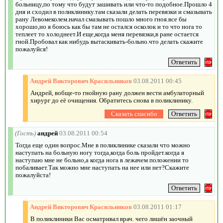
больницу,по тому что будут зашивать или что-то подобное.Прошло 4
дня и сходил в поликлинику.там сказали делать перевязки и смазывать
рану Левомеколем.начал смазывать пошло много гноя.все бы
хорошо,но я боюсь как бы там не остался осколок и то что нога то
теплеет то холоднеет.И еще,когда меня перевязки,в ране остается
гной.Пробовал как нибудь вытаскивать-больно.что делать скажите
пожалуйся!
Андрей Викторович Красильников
03.08.2011 00:45
Андрей, вобще-то гнойную рану должен вести амбулаторный
хирург до её очищения. Обратитесь снова в поликлинику.
(Гость)
андрей
03.08.2011 00:54
Тогда еще один вопрос.Мне в поликлинике сказали что можно
наступать на больную ногу тогда,когда боль пройдет.когда я
наступаю мне не больно,а когда нога в лежачем положении то
побаливает.Так можно мне наступать на нее или нет?Скажите
пожалуйста!
Андрей Викторович Красильников
03.08.2011 01:17
В поликлиники Вас осматривал врач. чего лишён заочный