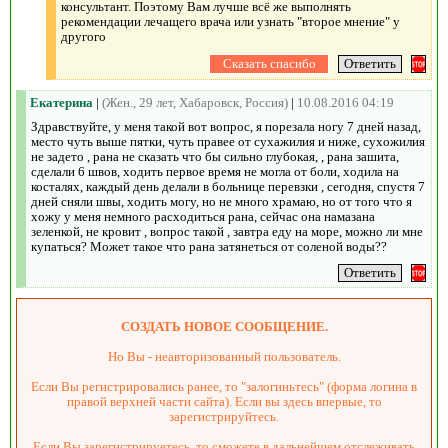
консультант. Поэтому Вам лучше всё же выполнять
рекомендации лечащего врача или узнать "второе мнение" у
другого
Екатерина
|
(Жен., 29 лет, Хабаровск, Россия)
|
10.08.2016 04:19
Здравствуйте, у меня такой вот вопрос, я порезала ногу 7 дней назад,
место чуть выше пятки, чуть правее от сухажилия и ниже, сухожилия
не задето , рана не сказать что бы сильно глубокая, , рана зашита,
сделали 6 швов, ходить первое время не могла от боли, ходила на
косталях, каждый день делали в больнице перевзки , сегодня, спустя 7
дней сняли швы, ходить могу, но не много храмаю, но от того что я
хожу у меня немного расходиться рана, сейчас она намазана
зеленкой, не кровит , вопрос такой , завтра еду на море, можно ли мне
купаться? Может такое что рана затянеться от соленой воды??
СОЗДАТЬ НОВОЕ СООБЩЕНИЕ.
Но Вы - неавторизованный пользователь.
Если Вы регистрировались ранее, то "залогиньтесь" (форма логина в
правой верхней части сайта). Если вы здесь впервые, то
зарегистрируйтесь.
Если Вы зарегистрируетесь, то сможете в дальнейшем отслеживать