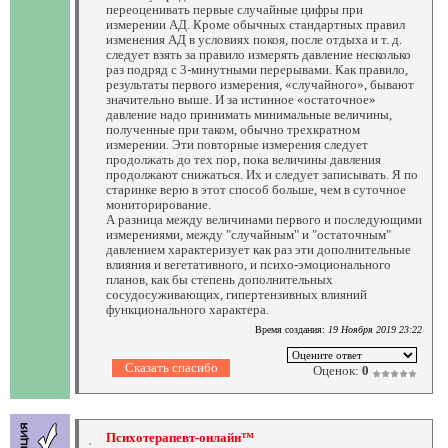
переоценивать первые случайные цифры при
измерении АД. Кроме обычных стандартных правил
изменения АД в условиях покоя, после отдыха и т. д.
следует взять за правило измерять давление несколько
раз подряд с 3-минутными перерывами. Как правило,
результаты первого измерения, «случайного», бывают
значительно выше. И за истинное «остаточное»
давление надо принимать минимальные величины,
полученные при таком, обычно трехкратном
измерении. Эти повторные измерения следует
продолжать до тех пор, пока величины давления
продолжают снижаться. Их и следует записывать. Я по
старинке верю в этот способ больше, чем в суточное
мониторирование.
А разница между величинами первого и последующими
измерениями, между "случайным" и "остаточным"
давлением характеризует как раз эти дополнительные
влияния и вегетативного, и психо-эмоционального
планов, как бы степень дополнительных
сосудосуживающих, гипертензивных влияний
функционального характера.
Время создания:
19 Ноября 2019 23:22
Оценок:
0
Психотерапевт-онлайн™