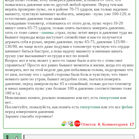
повысилось давление или по другой любой причине. Перед тем как
мерять проверяю пульс, он в районе 70-75 ударов, как только надеваю
манжету, чувствую начинает колбасить, замеряю - пульс уже 100-120, и
естественно давление тоже шкалит…
откладываю тонометр, отвлекаюсь от этого дела, пульс через 10-20
минут опять 65-75 ударов, только опять пытаюсь замерять давление,
опть се тоже самое -
паника
,страх, пульс летит вверх и давление туда же.
Бывают периоды когда наступает спокойствие и как-то получается
держать себя в руках, меряю давление, пульс 65-75, давление 125/80 -
130/90, но чаще всего даже подумав о тонометре чувствую что сердце
начинает биться быстрее, а пока надену манжету и начинаю качать
грушу уже выскакивает из груди и все по новой.
Вопрос вот в чем, может у кого-то также было и кто-то с этим смог
справиться? Просто все равно бывают моменты в жизни, когда его нужно
померять, вот на этой неделе два дня побаливала голова, подозреваю что
от шеи, потому что с одной стороны была боль и чувствую, что тянет
немного шею по утрам, бывает неудобно сплю, пытался померять
давление, перед замером пульс 65 и спокойный, только достал тонометр
и начал замерять пульс уже больше 100 и давление соответственно тоже
180 и т.д.
Невозможно понять, реально повышено или нет, есть
гипертония
или
нет...
Посоветуйте, пожалуйста, как понять есть
гипертония
или это все
фобия
перед измерением давления.
Заранее спасибо огромное!
Ответов:
4
; Комментариев:
17