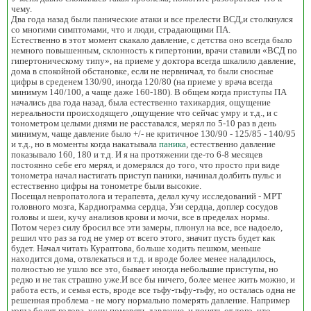
чему.
Два года назад были панические атаки и все прелести ВСД,и столкнулся
со многими симптомами, что и люди, страдающими ПА.
Естественно в этот момент скакало давление, с детства оно всегда было
немного повышенным, склонность к гипертонии, врачи ставили «ВСД по
гипертоническому типу», на приеме у доктора всегда шкалило давление,
дома в спокойной обстановке, если не нервничал, то были сносные
цифры в среденем 130/90, иногда 120/80 (на приеме у врача всегда
минимум 140/100, а чаще даже 160-180). В общем когда приступы ПА
начались два года назад, была естественно тахикардия, ощущение
нереальности происходящего ,ощущение что сейчас умру и т.д., и с
тонометром целыми днями не расставался, мерял по 5-10 раз в день
минимум, чаще давление было +/- не критичное 130/90 - 125/85 - 140/95
и т.д., но в моменты когда накатывала
паника
, естественно давление
показывало 160, 180 и т.д. И я на протяжении где-то 6-8 месяцев
постоянно себе его мерял, и домерялся до того, что просто при виде
тонометра начал настигать приступ паники, начинал долбить пульс и
естественно цифры на тонометре были высокие.
Посещал невропатолога и терапевта, делал кучу исследований - МРТ
головного мозга, Кардиограмма сердца, Узи сердца, доплер сосудов
головы и шеи, кучу анализов крови и мочи, все в пределах нормы.
Потом через силу бросил все эти замеры, плюнул на все, все надоело,
решил что раз за год не умер от всего этого, значит пусть будет как
будет. Начал читать Кураптова, больше ходить пешком, меньше
находится дома, отвлекаться и т.д. и вроде более менее наладилось,
полностью не ушло все это, бывает иногда небольшие приступы, но
редко и не так страшно уже.И все бы ничего, более менее жить можно, и
работа есть, и семья есть, вроде все тьфу-тьфу-тьфу, но осталась одна не
решенная проблема - не могу нормально померять давление. Например
когда болит голова, хочу померять давление, и понять от того, что