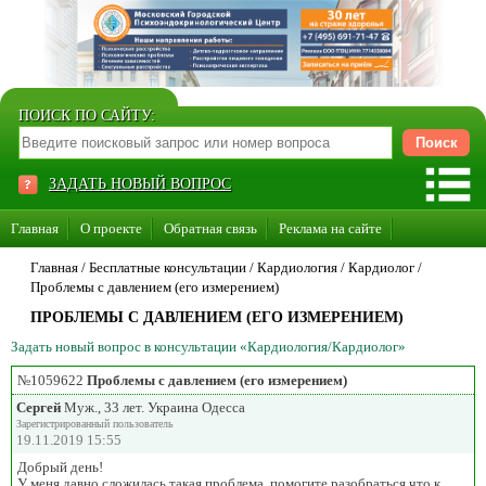
ПОИСК ПО САЙТУ:
ЗАДАТЬ НОВЫЙ ВОПРОС
Главная
О проекте
Обратная связь
Реклама на сайте
Стать консультантом нашего сайта
Главная
/ Бесплатные консультации /
Кардиология
/
Кардиолог
/
Проблемы с давлением (его измерением)
Суперакция «Каждому врачу свой сайт»
ПРОБЛЕМЫ С ДАВЛЕНИЕМ (ЕГО ИЗМЕРЕНИЕМ)
Задать новый вопрос в консультации «Кардиология/Кардиолог»
№1059622
Проблемы с давлением (его измерением)
Сергей
Муж., 33 лет. Украина Одесса
Зарегистрированный пользователь
19.11.2019 15:55
Добрый день!
У меня давно сложилась такая проблема, помогите разобраться что к