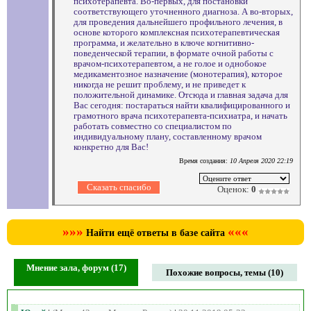
психотерапевта. Во-первых, для постановки
соответствующего уточненного диагноза. А во-вторых,
для проведения дальнейшего профильного лечения, в
основе которого комплексная психотерапевтическая
программа, и желательно в ключе когнитивно-
поведенческой терапии, в формате очной работы с
врачом-психотерапевтом, а не голое и однобокое
медикаментозное назначение (монотерапия), которое
никогда не решит проблему, и не приведет к
положительной динамике. Отсюда и главная задача для
Вас сегодня: постараться найти квалифицированного и
грамотного врача психотерапевта-психиатра, и начать
работать совместно со специалистом по
индивидуальному плану, составленному врачом
конкретно для Вас!
Время создания:
10 Апреля 2020 22:19
Оценок:
0
»»»
«««
Найти ещё ответы в базе сайта
Мнение зала, форум (17)
Похожие вопросы, темы (10)