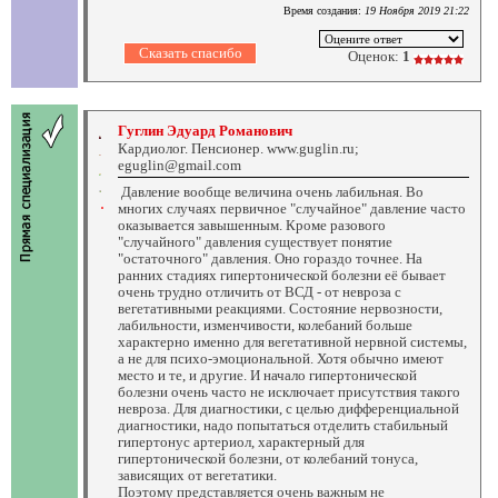
Время создания:
19 Ноября 2019 21:22
Оценок:
1
Гуглин Эдуард Романович
Кардиолог. Пенсионер. www.guglin.ru;
eguglin@gmail.com
Давление вообще величина очень лабильная. Во
многих случаях первичное "случайное" давление часто
оказывается завышенным. Кроме разового
"случайного" давления существует понятие
"остаточного" давления. Оно гораздо точнее. На
ранних стадиях гипертонической болезни её бывает
очень трудно отличить от ВСД - от невроза с
вегетативными реакциями. Состояние нервозности,
лабильности, изменчивости, колебаний больше
характерно именно для вегетативной нервной системы,
а не для психо-эмоциональной. Хотя обычно имеют
место и те, и другие. И начало гипертонической
болезни очень часто не исключает присутствия такого
невроза. Для диагностики, с целью дифференциальной
диагностики, надо попытаться отделить стабильный
гипертонус артериол, характерный для
гипертонической болезни, от колебаний тонуса,
зависящих от вегетатики.
Поэтому представляется очень важным не