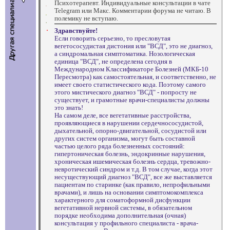
Психотерапевт. Индивидуальные консультации в чате
Telegram или Макс. Комментарии форума не читаю. В
полемику не вступаю.
Здравствуйте!
Если говорить серьезно, то пресловутая
вегетососудистая дистония или "ВСД", это не диагноз,
а синдромальная симптоматика. Нозологическая
единица "ВСД", не определена сегодня в
Международном Классификаторе Болезней (МКБ-10
Пересмотра) как самостоятельная, и соответственно, не
имеет своего статистического кода. Поэтому самого
этого мистического диагноз "ВСД" - попросту не
существует, и грамотные врачи-специалисты должны
это знать!
На самом деле, все вегетативные расстройства,
проявляющиеся в нарушении сердечнососудистой,
дыхательной, опорно-двигательной, сосудистой или
других систем организма, могут быть составной
частью целого ряда болезненных состояний:
гипертоническая болезнь, эндокринные нарушения,
хроническая ишемическая болезнь сердца, тревожно-
невротический синдром и т.д. В том случае, когда этот
несуществующий диагноз "ВСД", все же выставляется
пациентам по старинке (как правило, непрофильными
врачами), и лишь на основании симптомокомплекса
характерного для соматоформной дисфункции
вегетативной нервной системы, в обязательном
порядке необходима дополнительная (очная)
консультация у профильного специалиста - врача-