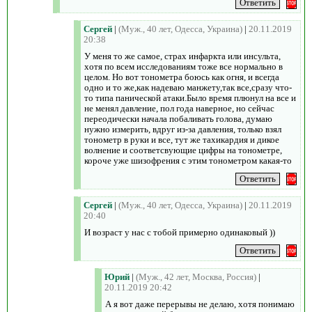
Сергей
|
(Муж., 40 лет, Одесса, Украина)
|
20.11.2019
20:38
У меня то же самое, страх инфаркта или инсульта,
хотя по всем исследованиям тоже все нормально в
целом. Но вот тонометра боюсь как огня, и всегда
одно и то же,как надеваю манжету,так все,сразу что-
то типа панической атаки.Было время плюнул на все и
не менял давление, пол года наверное, но сейчас
переодически начала побаливать голова, думаю
нужно измерить, вдруг из-за давления, только взял
тонометр в руки и все, тут же тахикардия и дикое
волнение и соответсвующие цифры на тонометре,
короче уже шизофрения с этим тонометром какая-то
Сергей
|
(Муж., 40 лет, Одесса, Украина)
|
20.11.2019
20:40
И возраст у нас с тобой примерно одинаковый ))
Юрий
|
(Муж., 42 лет, Москва, Россия)
|
20.11.2019 20:42
А я вот даже перерывы не делаю, хотя понимаю