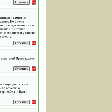
оиться и самим не
ельное.Но у меня
 нет наследственности и
ритмию.Не читайте
е не сходится и у многих
 вместе.
т советами! Правда, даже
 всё гораздо сложнее
у то возможно
нтернет.Удачи Вам и