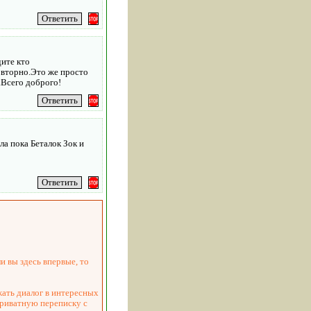
дите кто
повторно.Это же просто
.Всего доброго!
ла пока Беталок Зок и
и вы здесь впервые, то
жать диалог в интересных
приватную переписку с