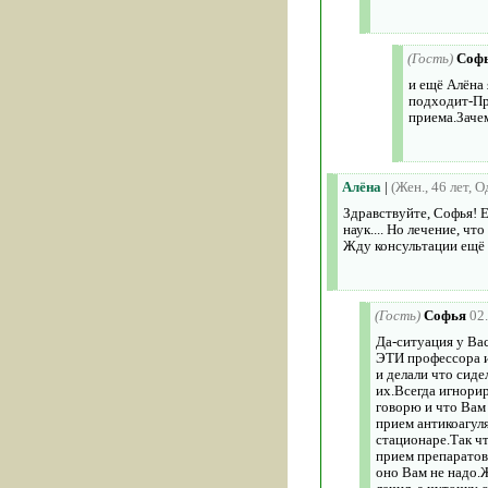
(Гость)
Соф
и ещё Алёна 
подходит-Пр
приема.Зачем
Алёна
|
(Жен., 46 лет, 
Здравствуйте, Софья! 
наук.... Но лечение, ч
Жду консультации ещё о
(Гость)
Софья
02
Да-ситуация у Вас
ЭТИ профессора и
и делали что сиде
их.Всегда игнори
говорю и что Вам
прием антикоагул
стационаре.Так чт
прием препаратов
оно Вам не надо.