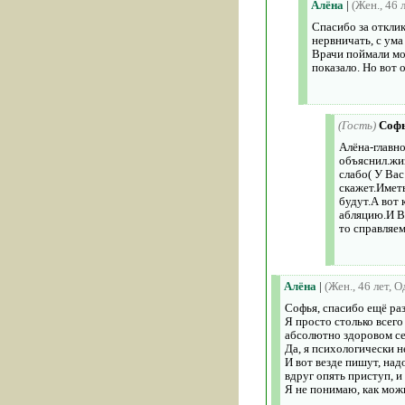
Алёна
|
(Жен., 46 
Спасибо за отклик
нервничать, с ума
Врачи поймали мо
показало. Но вот 
(Гость)
Соф
Алёна-главно
объяснил.жиз
слабо( У Вас
скажет.Имет
будут.А вот 
абляцию.И Вы
то справляем
Алёна
|
(Жен., 46 лет, 
Софья, спасибо ещё раз
Я просто столько всего
абсолютно здоровом с
Да, я психологически не
И вот везде пишут, на
вдруг опять приступ, и
Я не понимаю, как можно