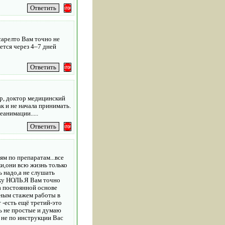
сарелто Вам точно не
ется через 4–7 дней
ор, доктор медицинский
ак и не начала принимать.
анимации.....
ям по препаратам...все
ки,они всю жизнь только
ь надо,а не слушать
лку НОЛЬ.Я Вам точно
а постоянной основе
мным стажем работы в
 -есть ещё третий-это
ь не простые и думаю
 не по инструкции Вас