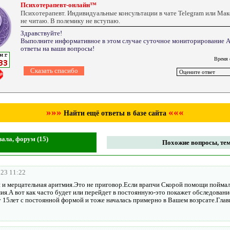
Психотерапевт-онлайн™
Психотерапевт. Индивидуальные консультации в чате Telegram или Ма
не читаю. В полемику не вступаю.
Здравствуйте!
Выполните информативное в этом случае суточное мониторирование АД
ответы на ваши вопросы!
Время 
»»»
«««
Найти ещё ответы в базе сайта
зала, форум (15)
Похожие вопросы, тем
023 11:22
и и мерцательная аритмия.Это не приговор.Если врапчи Скорой помощи пойма
мия.А вот как часто будет или перейдет в постоянную-это покажет обследован
у 15лет с постоянной формой и тоже началась примерно в Вашем возрсате.Глав