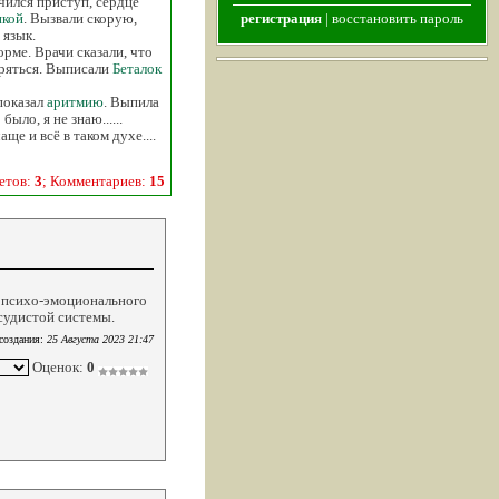
чился приступ, сердце
икой
. Вызвали скорую,
регистрация
|
восстановить пароль
 язык.
орме. Врачи сказали, что
оряться. Выписали
Беталок
 показал
аритмию
. Выпила
ыло, я не знаю......
е и всё в таком духе....
етов:
3
; Комментариев:
15
 психо-эмоционального
осудистой системы.
создания:
25 Августа 2023 21:47
Оценок:
0