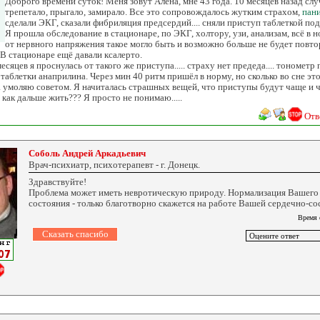
Доброго времени суток! Меня зовут Алёна, мне 43 года. 10 месяцев назад слу
трепетало, прыгало, замирало. Все это сопровождалось жутким страхом,
пан
сделали ЭКГ, сказали фибриляция предсердий.... сняли приступ таблеткой под
Я прошла обследование в стационаре, по ЭКГ, холтору, узи, анализам, всё в н
от нервного напряжения такое могло быть и возможно больше не будет повт
 В стационаре ещё давали ксалерто.
месяцев я проснулась от такого же приступа..... страху нет предеда.... тонометр
 таблетки анаприлина. Через мин 40 ритм пришёл в норму, но сколько во сне это б
умоляю советом. Я начиталась страшных вещей, что приступы будут чаще и чащ
 как дальше жить??? Я просто не понимаю.....
Отв
Соболь Андрей Аркадьевич
Врач-психиатр, психотерапевт - г. Донецк.
Здравствуйте!
Проблема может иметь невротическую природу. Нормализация Вашего
состояния - только благотворно скажется на работе Вашей сердечно-с
Время 