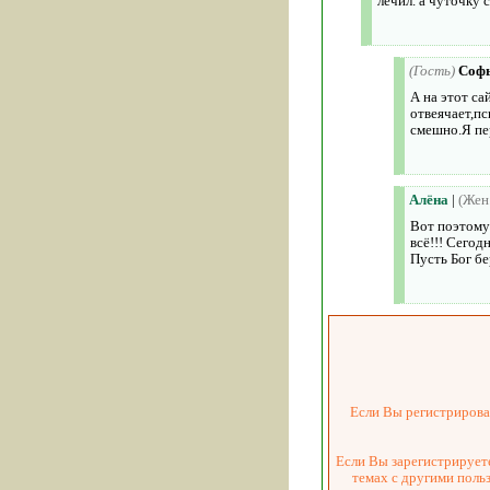
лечил. а чуточку 
(Гость)
Соф
А на этот с
отвеячает,пс
смешно.Я пе
Алёна
|
(Жен.
Вот поэтому 
всё!!! Сегодн
Пусть Бог б
Если Вы регистрировал
Если Вы зарегистрируете
темах с другими поль