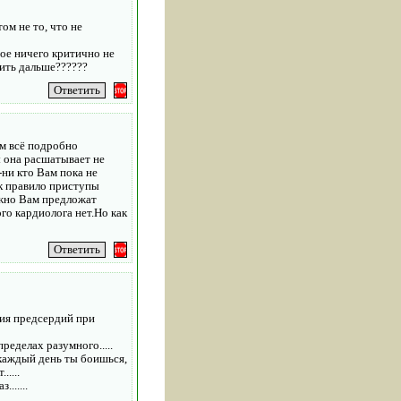
том не то, что не
ое ничего критично не
жить дальше??????
ам всё подробно
ы она расшатывает не
-ни кто Вам пока не
ак правило приступы
можно Вам предложат
го кардиолога нет.Но как
ция предсердий при
ределах разумного.....
 каждый день ты боишься,
....
......