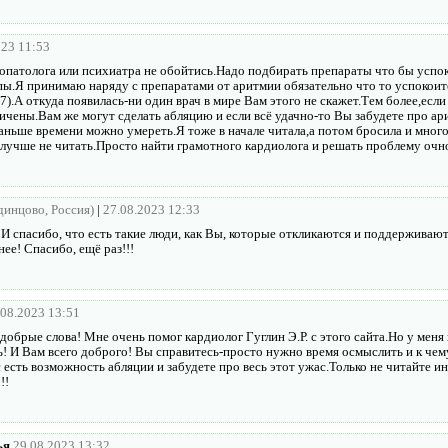
023 11:53
ропатолога или психиатра не обойтись.Надо подбирать препараты что бы успок
ы.Я принимаю наряду с препаратами от аритмии обязательно что то успокоит
).А откуда появилась-ни один врач в мире Вам этого не скажет.Тем более,если
личены.Вам же могут сделать абляцию и если всё удачно-то Вы забудете про а
аньше времени можно умереть.Я тоже в начале читала,а потом бросила и много
..лучше не читать.Просто найти грамотного кардиолога и решать проблему очно
Одинцово, Россия)
|
27.08.2023 12:33
 И спасибо, что есть такие люди, как Вы, которые откликаются и поддерживаю
ее! Спасибо, ещё раз!!!
.08.2023 13:51
добрые слова! Мне очень помог кардиолог Гуглин Э.Р. с этого сайта.Но у меня
! И Вам всего доброго! Вы справитесь-просто нужно время осмыслить и к чем
есть возможность абляции и забудете про весь этот ужас.Только не читайте и
!!
ья
29.08.2023 13:32