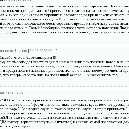
ела ваше новое обращение.Значит снова приступ...это параксизмы.Пугаться не
о смешными препаратами свой приступ.А вот насчет назначаенного лечения...т
лок ЗОК-это один из самых хороших B-блокаторов,но при параксизмалке его не
 не очень хорошо влияют на сердце.И постоянно принимать антикоагулянты пр
й врач только назначает.Это очень серьезные препараты.Вам надо успокоител
ступ-это отлично.Самый безобидный препарат хотя и старого поколения.Люди
под рукой Эликвис на момент приступа и после приступа пару дней попить и в
Одинцово, Россия)
|
31.08.2023 09:45
Спасибо, что опять откликнулись!!!
ому аритмологу для консультации, т.к пока не решаюсь поменять новое лечени
как он сказал если на беталоке случился приступ, значит надо менять. Меня ко
ы, я правда пока не начинала принимать их, но почитала, почему то многим п
л, что теперь ксарелто пить на постоянной основе.... ну как минимум год....
.09.2023 13:45
! Я Вам ещё раз говорю-ни каких антикоагулянтов и аспирина в разных его ра
ая,то не постоянной формы и я точно знаю разжижать кровь (если по-русски н
о не надо.У Вас редкие случаи и только когда эти случаи-тогда и принимать 2
акой аспирин не нужен и у него узкая ниша при определенных сердечных проб
ый.Я за 15лет столько прошла и наслушалась и пока сама не применилась к леч
ДВА выхода-терпеть приступы (не пугаться) и снимать самой препаратами (ва
ьего не дано.Удачи!