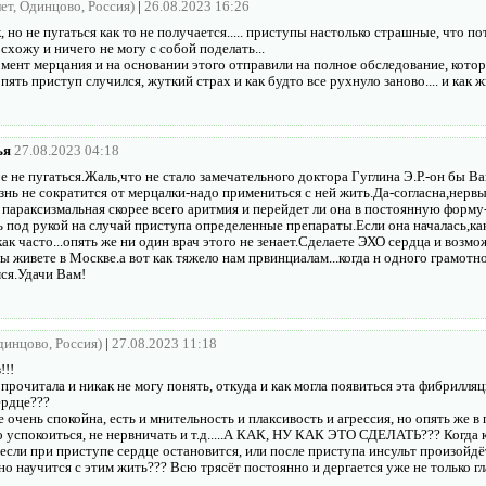
лет, Одинцово, Россия)
|
26.08.2023 16:26
, но не пугаться как то не получается..... приступы настолько страшные, что по
 схожу и ничего не могу с собой поделать...
мент мерцания и на основании этого отправили на полное обследование, котор
опять приступ случился, жуткий страх и как будто все рухнуло заново.... и как 
ья
27.08.2023 04:18
е не пугаться.Жаль,что не стало замечательного доктора Гуглина Э.Р.-он бы В
нь не сократится от мерцалки-надо примениться с ней жить.Да-согласна,нерв
 параксизмальная скорее всего аритмия и перейдет ли она в постоянную форму
ь под рукой на случай приступа определенные препараты.Если она началась,к
как часто...опять же ни один врач этого не зенает.Сделаете ЭХО сердца и воз
 живете в Москве.а вот как тяжело нам првинциалам...когда н одного грамотно
ся.Удачи Вам!
Одинцово, Россия)
|
27.08.2023 11:18
!!!
 прочитала и никак не могу понять, откуда и как могла появиться эта фибрилля
ердце???
 очень спокойна, есть и мнительность и плаксивость и агрессия, но опять же в п
до успокоиться, не нервничать и т.д.....А КАК, НУ КАК ЭТО СДЕЛАТЬ??? Когда
 если при приступе сердце остановится, или после приступа инсульт произойдёт..
 научится с этим жить??? Всю трясёт постоянно и дергается уже не только глаз.