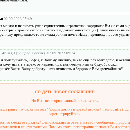
сопереживал Вам.
ья
02.09.2023 05:49
айт можно и не писать-ушел единственный грамотный кардиолог.Вы же сами ви
ихиатры и врач со скорой (платно предлагает консультации).Зачем писать им 
реписку прекращаю-это не элекктронная почта.Нашу переписку просто удалят
, 46 лет, Одинцово, Россия)
|
02.09.2023 09:54
и прислушалась, Софья, к Вашему мнению, за что ещё раз Благодарю, и остави
я хочу начать атаракс от нервов, и да, антикоагулянты не буду, боюсь.....
ережёт Вас за Вашу доброту и отзывчивость и Здоровье Вам крепчайшего!!!
СОЗДАТЬ НОВОЕ СООБЩЕНИЕ.
Но Вы - неавторизованный пользователь.
ись ранее, то "залогиньтесь" (форма логина в правой верхней части сайта). Есл
зарегистрируйтесь.
сь, то сможете в дальнейшем отслеживать ответы на свои сообщения, продол
зователями и консультантами. Помимо этого, регистрация позволит Вам вести 