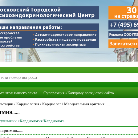
ьтантом нашего сайта
Суперакция «Каждому врачу свой сайт»
льтации /
Кардиология
/
Кардиолог
/
Мерцательная аритмия......
ИЯ......
нсультации «Кардиология/Кардиолог»
аритмия......