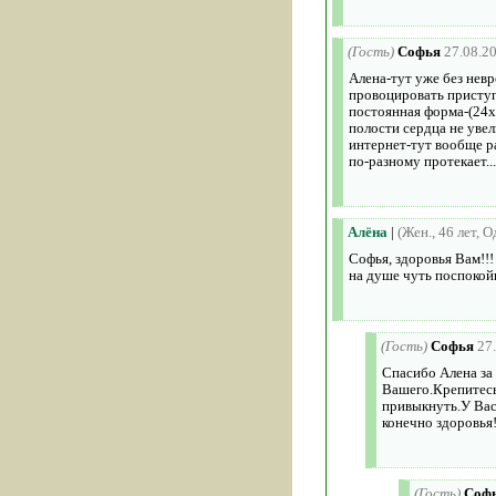
(Гость)
Софья
27.08.2
Алена-тут уже без нев
провоцировать приступ
постоянная форма-(24х7
полости сердца не уве
интернет-тут вообще р
по-разному протекает.
Алёна
|
(Жен., 46 лет, 
Софья, здоровья Вам!!!
на душе чуть поспокойн
(Гость)
Софья
27
Спасибо Алена за 
Вашего.Крепитесь
привыкнуть.У Вас 
конечно здоровья!
(Гость)
Соф