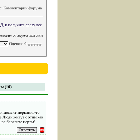
кс. Комментарии форума
, и получите сразу все
создания:
25 Августа 2023 22:31
Оценок:
0
ы (10)
ли момент мерцания-то
ие.Люди живут с этим как
ное берегите нервы!