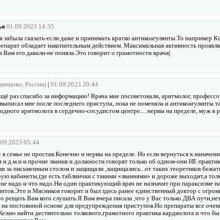
ья
01.09.2023 14:35
я забыла сказать-если даже и принимать кратко антикоагулянты.То например К
епарат обладает накопительным действием. Максимальная активность проявля
 Вам его давали-не поняла.Это говорит о грамотности врача(
Одинцово, Россия)
|
01.09.2023 20:44
Ещё раз спасибо за информацию! Врача мне посоветовали, аритмолог, професс
то выписал мне после последнего приступа, пока не поменяла и антикоагулянты т
дного аритмолога в сердечно-сосудистом центре.... нервы на пределе, муж в ре
.09.2023 05:44
 в семье не простая.Конечно и нервы на пределе. Но если вернуться к наначени
 и д.м.н и прочие звания и должности говорят только об одном-они НЕ практи
ли за письменным столом и защищали ,защищались...от таких теоретиков бежат
рую кабинеты,где есть таблиички с такими «званиями» и дороже выходит,а то
 не надо и что надо.Ни один практикующий врач не назначит при параксизме н
янтов.Это и Мясников говорит и был здесь ранее единственный доктор с огро
о рещать Вам кого слушать.Я Вам вчера писала ,что у Вас только ДВА пути,нет
 на постоянной основе для предупреждения приступов.Но препараты все очен
Желаю найти дествительно толкового,грамотного практика кардиолога и что бы