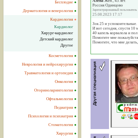
Алёна
Жен., 43 лет.
Бесплодие
Россия Одинцово
Зарегистрированный пользователь
Дерматология и венерология
25.08.2023 17:17
Кардиология
Зок 25 и успокоительные.
Кардиолог
И вот сегодня, спустя 10 
Хирург-кардиолог
40 капель корвалола и пол
Помогите мне пожалуйста 
Детский кардиолог
Помогите, что мне делать,
Другое
Косметология
Неврология и нейрохирургия
Травматология и ортопедия
Онкология
Оториноларингология
Офтальмология
Педиатрия
Психология и психиатрия
Стоматология
Хирургия