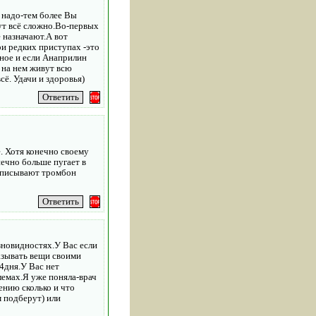
 надо-тем более Вы
ут всё сложно.Во-первых
 назначают.А вот
и редких приступах -это
ьное и если Анаприлин
 на нем живут всю
сё. Удачи и здоровья)
е. Хотя конечно своему
нечно больше пугает в
рописывают тромбон
зновидностях.У Вас если
азывать вещи своими
-4дня.У Вас нет
лемах.Я уже поняла-врач
ению сколько и что
м подберут) или