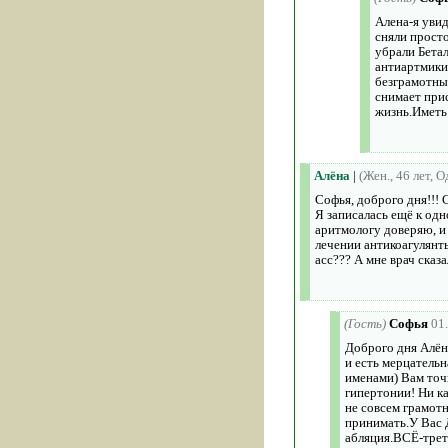
Алена-я увид
сняли прост
убрали Бета
антиартмики
безграмотны
снимает при
жизнь.Иметь 
Алёна
|
(Жен., 46 лет, 
Софья, доброго дня!!! 
Я записалась ещё к одн
аритмологу доверяю, и 
лечении антикоагулянт
асс??? А мне врач сказа
(Гость)
Софья
01
Доброго дня Алёна
и есть мерцательн
именами) Вам точн
гипертонии! Ни к
не совсем грамотн
принимать.У Вас 
абляция.ВСЁ-трет