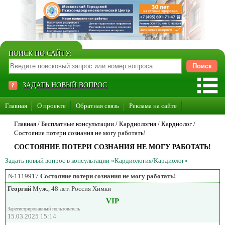
ПОИСК ПО САЙТУ:
ЗАДАТЬ НОВЫЙ ВОПРОС
Главная
О проекте
Обратная связь
Реклама на сайте
Стать консультантом нашего сайта
Главная
/ Бесплатные консультации /
Кардиология
/
Кардиолог
/
Состояние потери сознания не могу работать!
Суперакция «Каждому врачу свой сайт»
СОСТОЯНИЕ ПОТЕРИ СОЗНАНИЯ НЕ МОГУ РАБОТАТЬ!
Задать новый вопрос в консультации «Кардиология/Кардиолог»
№1119917
Состояние потери сознания не могу работать!
Георгий
Муж., 48 лет. Россия Химки
VIP
Зарегистрированный пользователь
15.03.2025 15:14