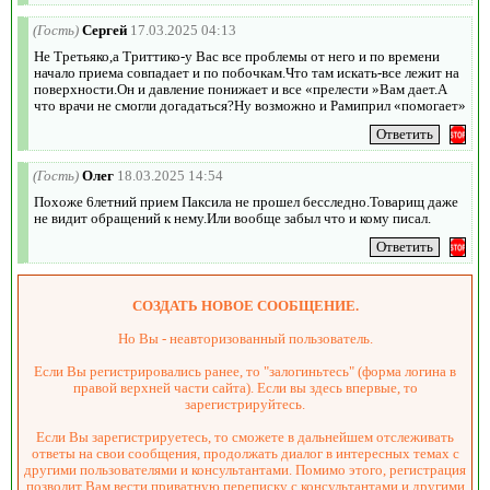
(Гость)
Сергей
17.03.2025 04:13
Не Третьяко,а Триттико-у Вас все проблемы от него и по времени
начало приема совпадает и по побочкам.Что там искать-все лежит на
поверхности.Он и давление понижает и все «прелести »Вам дает.А
что врачи не смогли догадаться?Ну возможно и Рамиприл «помогает»
(Гость)
Олег
18.03.2025 14:54
Похоже 6летний прием Паксила не прошел бесследно.Товарищ даже
не видит обращений к нему.Или вообще забыл что и кому писал.
СОЗДАТЬ НОВОЕ СООБЩЕНИЕ.
Но Вы - неавторизованный пользователь.
Если Вы регистрировались ранее, то "залогиньтесь" (форма логина в
правой верхней части сайта). Если вы здесь впервые, то
зарегистрируйтесь.
Если Вы зарегистрируетесь, то сможете в дальнейшем отслеживать
ответы на свои сообщения, продолжать диалог в интересных темах с
другими пользователями и консультантами. Помимо этого, регистрация
позволит Вам вести приватную переписку с консультантами и другими