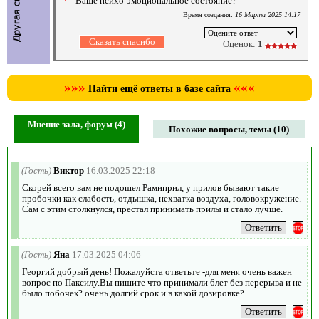
Ваше психо-эмоциональное состояние?
Время создания:
16 Марта 2025 14:17
Оценок:
1
»»»
«««
Найти ещё ответы в базе сайта
Мнение зала, форум (4)
Похожие вопросы, темы (10)
(Гость)
Виктор
16.03.2025 22:18
Скорей всего вам не подошел Рамиприл, у прилов бывают такие
пробочки как слабость, отдышка, нехватка воздуха, головокружение.
Сам с этим столкнулся, престал принимать прилы и стало лучше.
(Гость)
Яна
17.03.2025 04:06
Георгий добрый день! Пожалуйста ответьте -для меня очень важен
вопрос по Паксилу.Вы пишите что принимали 6лет без перерыва и не
было побочек? очень долгий срок и в какой дозировке?