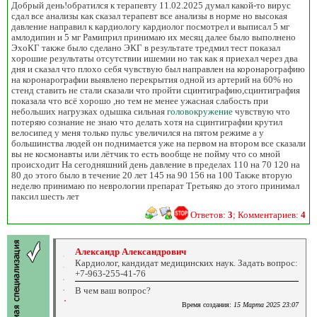
Добрый день!обратился к терапевту 11.02.2025 думал какой-то вирус
сдал все анализы как сказал терапевт все анализы в норме но высокая
давление направил к кардиологу кардиолог посмотрел и выписал 5 мг
амлодипин и 5 мг Рамиприл принимаю их месяц далее было выполнено
ЭхоКГ также было сделано ЭКГ в результате тредмил тест показал
хорошие результаты отсутствии ишемии но так как я приехал через два
дня и сказал что плохо себя чувствую был направлен на коронарографию
на коронарографии выявлено перекрытия одной из артерий на 60% но
стенд ставить не стали сказали что пройти сцинтиграфию,сцинтиграфия
показала что всё хорошо ,но тем не менее ужасная слабость при
небольших нагрузках одышка сильная
головокружение
чувствую что
потеряю сознание не знаю что делать хотя на сцинтиграфии крутил
велосипед у меня только пульс увеличился на пятом режиме а у
большинства людей он поднимается уже на первом на втором все сказали
вы не космонавты или лётчик то есть вообще не пойму что со мной
происходит На сегодняшний день давление в пределах 110 на 70 120 на
80 до этого было в течение 20 лет 145 на 90 156 на 100 Также вторую
неделю принимаю по неврологии препарат Третьяко до этого принимал
паксил шесть лет
Ответов:
3
; Комментариев:
4
Александр Александрович
Кардиолог, кандидат медицинских наук. Задать вопрос:
+7-963-255-41-76
В чем ваш вопрос?
Время создания:
15 Марта 2025 23:07