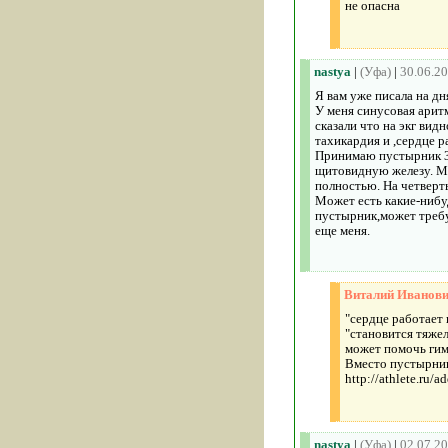
не опасна
nastya
|
(Уфа)
|
30.06.2
Я вам уже писала на дн
У меня синусовая аритм
сказали что на экг вид
тахикардия и ,сердце р
Принимаю пустырник 3 
щитовидную железу. Мн
полностью. На четверт
Может есть какие-нибуд
пустырник,может требуе
еще меня.
Виталий Иванов
"сердце работает 
"становится тяжел
может помочь гим
Вместо пустырник
http://athlete.ru/
nastya
|
(Уфа)
|
02.07.2