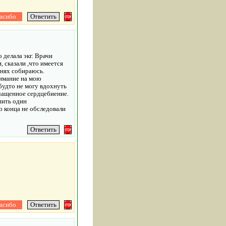
 делала экг. Врачи
 сказали ,что имеется
днях собираюсь.
нимание на мою
будто не могу вдохнуть
учащенное сердцебиение.
пить один
о конца не обследовали