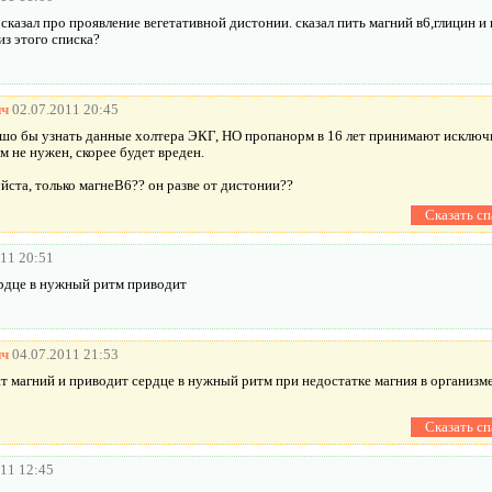
 сказал про проявление вегетативной дистонии. сказал пить магний в6,глицин 
из этого списка?
ич
02.07.2011 20:45
шо бы узнать данные холтера ЭКГ, НО пропанорм в 16 лет принимают исключи
м не нужен, скорее будет вреден.
йста, только магнеВ6?? он разве от дистонии??
011 20:51
сердце в нужный ритм приводит
ич
04.07.2011 21:53
 магний и приводит сердце в нужный ритм при недостатке магния в организме 
011 12:45