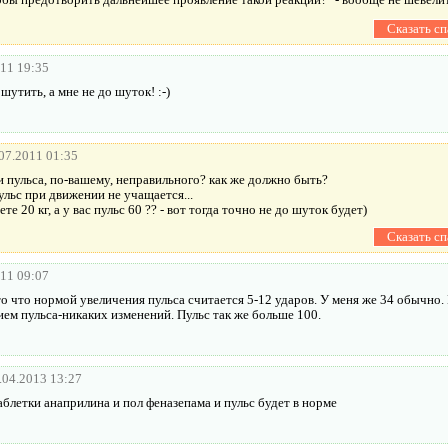
011 19:35
шутить, а мне не до шуток! :-)
07.2011 01:35
и пульса, по-вашему, неправильного? как же должно быть?
ульс при движении не учащается...
те 20 кг, а у вас пульс 60 ?? - вот тогда точно не до шуток будет)
011 09:07
 то что нормой увеличения пульса считается 5-12 ударов. У меня же 34 обычно
ием пульса-никаких изменений. Пульс так же больше 100.
.04.2013 13:27
блетки анаприлина и пол феназепама и пульс будет в норме