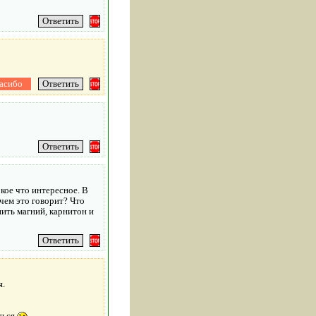
 кое что интересное. В
 чем это говорит? Что
ить магний, карнитон и
я.
ться