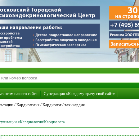
ьтантом нашего сайта
Суперакция «Каждому врачу свой сайт»
льтации /
Кардиология
/
Кардиолог
/
тахикардия
нсультации «Кардиология/Кардиолог»