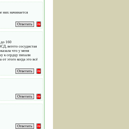
ле них начинается
 до 160
ВСД, вегето сосудистая
казала что у меня
ку к сердцу пихали
 от этого когда это всё