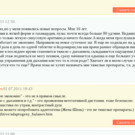
011 12:56
ях,но у меня появились новые вопросы. Мне 16 лет.
ия в легкой форме и тахикардия, пульс почти всегда больше 90 уд/мин. Недавно
но только легкую синусовую аритмию,и ничего больше.А когда меня прослушали,
аботает не экономно. Направили на некое суточное экг. Я еще не ходила,но на 
раза в день по одной таблетке и йодомарин,так как врачи раннее обращали в
е в последнее время становится тяжело с дыханием, складывается ощущение,
ый этаж подняться не могу пешком, сразу начинается одышка и еще большее 
ь упражнения для дыхания или что то в этом роде? Хватает ли в моем случае 
тся что то еще? Врачи пока не хотят назначать мне тяжелые препараты, т.к. д
ич
01.07.2011 19:43
не экономно" - это не в прямом смысле.
о с дыханием и т.д." - это проявления вегетативной дистонии. тоже безопасно.
настика по утрам, контрастный душ.
а можете попробовать адаптогены (Жень-Шень) - это не тяжелые препараты.)
additive/adaptogeny_bulanov.htm
011 11:00