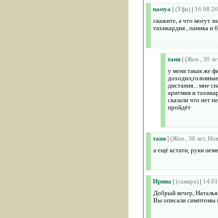
nastya
|
(Уфа)
|
16.08.2
скажите, а что могут 
тахикардия , паника и 
таня
|
(Жен., 30 л
у меня такая же ф
доходил,головные 
дистания... мне с
аритмия и тахикар
сказали что нет н
пройдёт
таня
|
(Жен., 30 лет, Но
а ещё кстати, руки нем
Ирина
|
(самара)
|
14.01
Добрый вечер, Наталья
Вы описали симптомы п