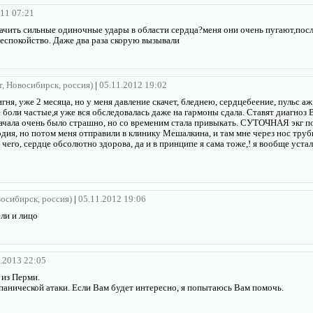
011 07:21
значить сильные одиночные удары в области сердца?меня они очень пугают,пос
беспокойство. Даже два раза скорую вызывали
ет, Новосибирск, россия)
|
05.11.2012 19:02
игня, уже 2 месяца, но у меня давление скачет, бледнею, сердцебеение, пульс аж
боли частые,я уже вся обследовалась даже на гармоны сдала. Ставят диагноз 
начала очень было страшно, но со временим стала привыкать. СУТОЧНАЯ экг по
дия, но потом меня отправили в клинику Мешалкина, и там мне через нос труб
е чего, сердце обсолютно здорова, да и в принципе я сама тоже,! я вообще устала
восибирск, россия)
|
05.11.2012 19:06
ели и лицо
.2013 22:05
 из Перми.
анической атаки. Если Вам будет интересно, я попытаюсь Вам помочь.