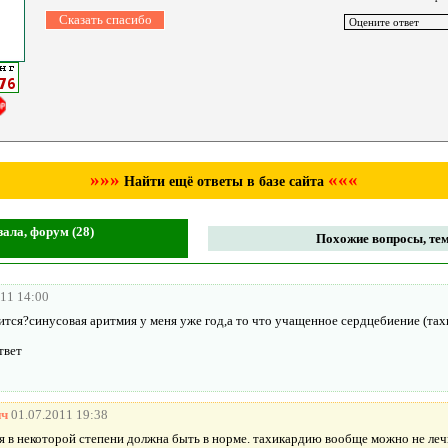
»»»
«««
Найти ещё ответы в базе сайта
зала, форум (28)
Похожие вопросы, тем
011 14:00
ится?синусовая аритмия у меня уже год,а то что учащенное сердцебиение (тах
твет
ич
01.07.2011 19:38
я в некоторой степени должна быть в норме. тахикардию вообще можно не леч