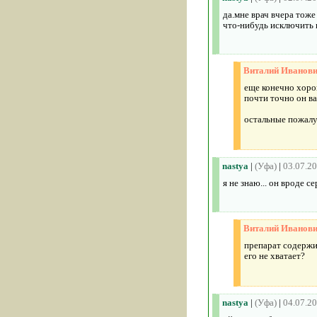
да.мне врач вчера тоже
что-нибудь исключить 
Виталий Иванов
еще конечно хоро
почти точно он ва
остальные пожалу
nastya
|
(Уфа)
|
03.07.2
я не знаю... он вроде 
Виталий Иванов
препарат содержит
его не хватает?
nastya
|
(Уфа)
|
04.07.2