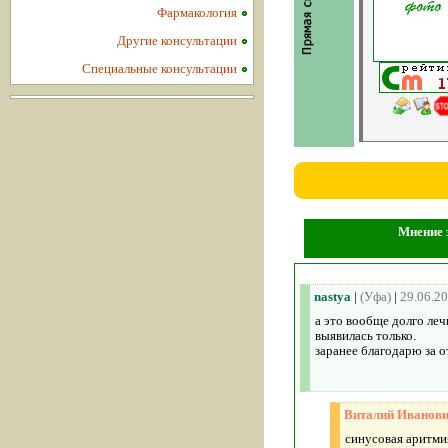
Фармакология
Другие консультации
Специальные консультации
Мнение 
nastya
|
(Уфа)
|
29.06.2
а это вообще долго леч
выявилась только.
заранее благодарю за о
Виталий Иванов
синусовая аритми