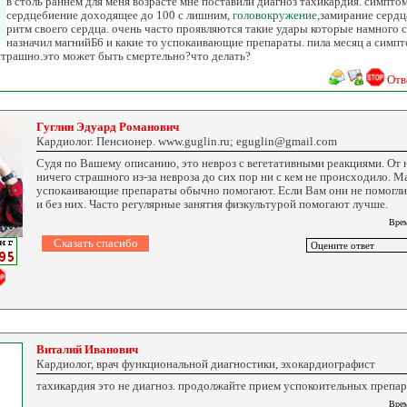
в столь раннем для меня возрасте мне поставили диагноз тахикардия. симпт
сердцебиение доходящее до 100 с лишним,
головокружение
,замирание сердц
ритм своего сердца. очень часто проявляются такие удары которые намного с
назначил магнийБ6 и какие то успокаивающие препараты. пила месяц а симп
страшно.это может быть смертельно?что делать?
Отв
Гуглин Эдуард Романович
Кардиолог. Пенсионер. www.guglin.ru; eguglin@gmail.com
Судя по Вашему описанию, это невроз с вегетативными реакциями. От 
ничего страшного из-за невроза до сих пор ни с кем не происходило. М
успокаивающие препараты обычно помогают. Если Вам они не помогли
и без них. Часто регулярные занятия физкультурой помогают лучше.
Врем
Виталий Иванович
Кардиолог, врач функциональной диагностики, эхокардиографист
тахикардия это не диагноз. продолжайте прием успокоительных препа
Врем