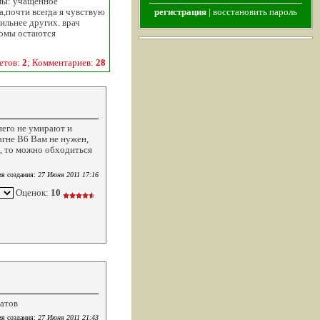
омы: учащенное
а,почти всегда я чувствую
регистрация
|
восстановить пароль
ильнее других. врач
томы остаются
етов:
2
; Комментариев:
28
него не умирают и
агне В6 Вам не нужен,
, то можно обходиться
я создания:
27 Июня 2011 17:16
Оценок:
10
ратов
я создания:
27 Июня 2011 21:43