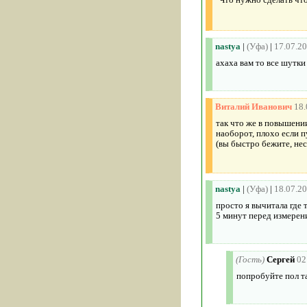
nastya
|
(Уфа)
|
17.07.2
ахаха вам то все шутки 
Виталий Иванович
18.
так что же в повышени
наоборот, плохо если п
(вы быстро бежите, несе
nastya
|
(Уфа)
|
18.07.2
просто я вычитала где
5 минут перед измерен
(Гость)
Сергей
02
попробуйте пол та