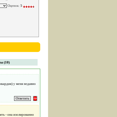
Оценок:
5
ы (10)
икардия) у меня недавно
ить - она изолированно