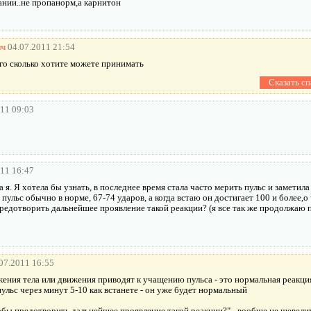
вании..не пропанорм,а карнитон
ич
04.07.2011 21:54
его сколько хотите можете принимать
011 09:03
011 16:47
а я. Я хотела бы узнать, в последнее время стала часто мерить пульс и заметила
й пульс обычно в норме, 67-74 ударов, а когда встаю он достигает 100 и более,о
редотворить дальнейшее проявление такой реакции? (я все так же продолжаю п
07.2011 16:55
ения тела или движения приводят к учащению пульса - это нормальная реакци
льс через минут 5-10 как встанете - он уже будет нормальный
обы предотворить дальнейшее проявление такой реакции?" - вообще не шевели