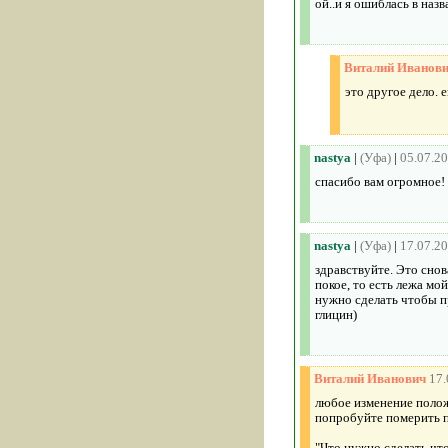
ой..и я ошиблась в наз
Виталий Иванов
это другое дело. 
nastya
|
(Уфа)
|
05.07.2
спасибо вам огромное!
nastya
|
(Уфа)
|
17.07.2
здравствуйте. Это снов
покое, то есть лежа мо
нужно сделать чтобы п
глицин)
Виталий Иванович
17.
любое изменение полож
попробуйте померить пу
"Что нужно сделать чт