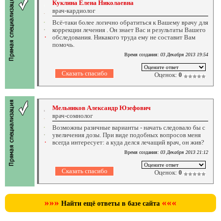
Куклина Елена Николаевна
врач-кардиолог
Всё-таки более логично обратиться к Вашему врачу для
коррекции лечения . Он знает Вас и результаты Вашего
обследования. Никакого труда ему не составит Вам
помочь.
Время создания:
03 Декабря 2013 19:54
Оценок:
0
Мельников Александр Юзефович
врач-сомнолог
Возможны разичные варианты - начать следовало бы с
увеличения дозы. При виде подобных вопросов меня
всегда интересует: а куда делся лечащий врач, он жив?
Время создания:
03 Декабря 2013 21:12
Оценок:
0
»»»
«««
Найти ещё ответы в базе сайта