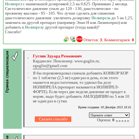
Нолипрел
с наименьшей дозировкой 2,5 на 0,625. Принимаю 2 месяца.
Систолическое давление упало до 120 - 130, диастолическое - по
прежнему высокое - 95 - 105. Что лучше сделать для снижения
диастолического давления: увеличить дозировку
Нолипрела
до 5 на 1,25,
заменить на другой препарат (например Энап Н или Лизиноприл) или
добавить к
Нолипрелу
другой препарат (тогда какой)?
Спасибо!
Ответов:
3
; Комментариев:
0
Гуглин Эдуард Романович
Кардиолог. Пенсионер. www.guglin.ru;
eguglin@gmail.com
Я бы порекомендовал сначала добавить КОНКОР КОР
по 1 таблетке (2,5 мг) один раз в день, если этого
окажется недостаточным, то удвоил бы дозу
НОЛИПРЕЛА (препарат называется НОЛИПРЕЛ-
ФОРТЕ). Если через две недели давление не придет к
норме, надо будет добавить АМЛОДИПИН по 5 или 10
мг один раз в сутки.
Время создания:
03 Декабря 2013 18:16
Оценок:
0