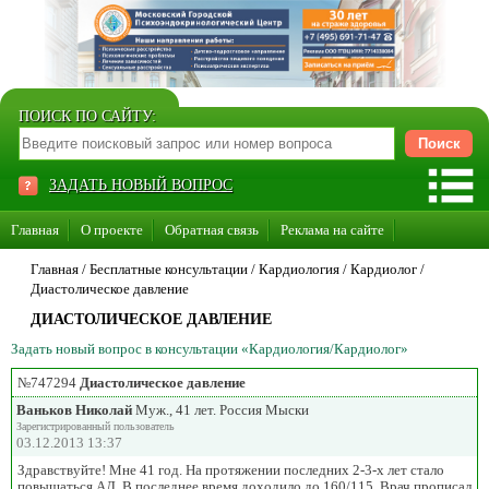
ПОИСК ПО САЙТУ:
ЗАДАТЬ НОВЫЙ ВОПРОС
Главная
О проекте
Обратная связь
Реклама на сайте
Стать консультантом нашего сайта
Главная
/ Бесплатные консультации /
Кардиология
/
Кардиолог
/
Диастолическое давление
Суперакция «Каждому врачу свой сайт»
ДИАСТОЛИЧЕСКОЕ ДАВЛЕНИЕ
Задать новый вопрос в консультации «Кардиология/Кардиолог»
№747294
Диастолическое давление
Ваньков Николай
Муж., 41 лет. Россия Мыски
Зарегистрированный пользователь
03.12.2013 13:37
Здравствуйте! Мне 41 год. На протяжении последних 2-3-х лет стало
повышаться АД. В последнее время доходило до 160/115. Врач прописал