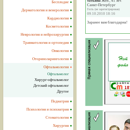
татьяна
Жен., 41 лет.
Бесплодие
Санкт-Петербург
Гость (не зарегистрирован)
Дерматология и венерология
09.10.2010 18:16
Кардиология
Заранее вам благодарна!
Косметология
Неврология и нейрохирургия
Травматология и ортопедия
Онкология
Оториноларингология
Офтальмология
Офтальмолог
Хирург-офтальмолог
Детский офтальмолог
Другое
Педиатрия
Психология и психиатрия
Стоматология
Хирургия