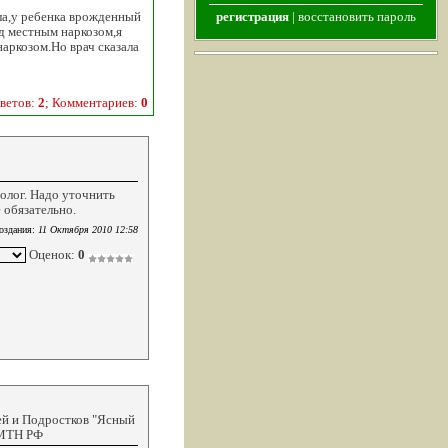
ла,у ребенка врожденный
регистрация
|
восстановить пароль
д местным наркозом,я
аркозом.Но врач сказала
ветов:
2
; Комментариев:
0
иолог. Надо уточнить
 обязательно.
оздания:
11 Октября 2010 12:58
Оценок:
0
ей и Подростков "Ясный
АМТН РФ