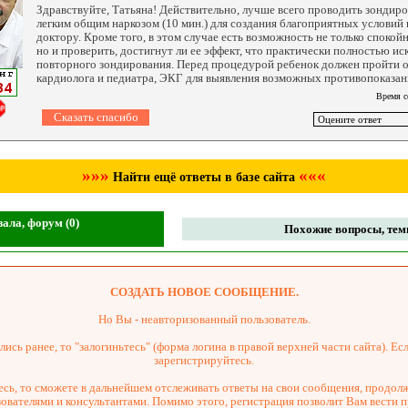
Здравствуйте, Татьяна! Действительно, лучше всего проводить зондир
легким общим наркозом (10 мин.) для создания благоприятных условий к
доктору. Кроме того, в этом случае есть возможность не только спокой
но и проверить, достигнут ли ее эффект, что практически полностью 
повторного зондирования. Перед процедурой ребенок должен пройти 
кардиолога и педиатра, ЭКГ для выявления возможных противопоказани
Время с
»»»
«««
Найти ещё ответы в базе сайта
ала, форум (0)
Похожие вопросы, темы
СОЗДАТЬ НОВОЕ СООБЩЕНИЕ.
Но Вы - неавторизованный пользователь.
ись ранее, то "залогиньтесь" (форма логина в правой верхней части сайта). Есл
зарегистрируйтесь.
сь, то сможете в дальнейшем отслеживать ответы на свои сообщения, продол
зователями и консультантами. Помимо этого, регистрация позволит Вам вести 