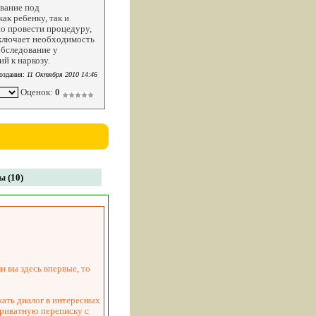
ование под
ак ребенку, так и
но провести процедуру,
исключает необходимость
обследование у
й к наркозу.
оздания:
11 Октября 2010 14:46
Оценок:
0
 (10)
и вы здесь впервые, то
жать диалог в интересных
приватную переписку с