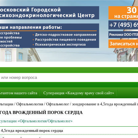
ьтантом нашего сайта
Суперакция «Каждому врачу свой сайт»
льтации /
Офтальмология
/
Офтальмолог
/
зондирование в 4,5года врожденный 
,5ГОДА ВРОЖДЕННЫЙ ПОРОК СЕРДЦА
нсультации «Офтальмология/Офтальмолог»
 4,5года врожденный порок сердца