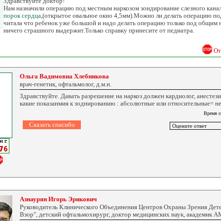
Здравствуйте доктор!
Нам назначили операцию под местным наркозом зондирование слезного кана
порок сердца
,(открытое овальное окно 4,5мм).Можно ли делать операцию по
читала что ребенок уже большой и надо делать операцию только под общим н
ничего страшного выдержит.Только справку принесите от педиатра.
От
Ольга Вадимовна Хлебникова
врач-генетик, офтальмолог, д.м.н.
Здравствуйте. Давать разрешение на наркоз должен кардиолог, анестез
какие показанмия к зоднированию : абсолютные или относительные= не
Время с
Азнаурян Игорь Эрикович
Руководитель Клинического Объединения Центров Охраны Зрения Дет
Взор", детский офтальмохирург, доктор медицинских наук, академик 