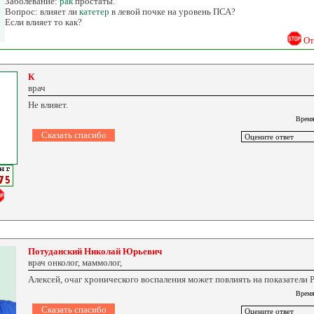
Заболевание:
рак
простаты.
Вопрос: влияет ли
катетер
в левой почке на уровень ПСА?
Если влияет то как?
От
К
врач
Не влияет.
Время
Потуданский Николай Юрьевич
врач онколог, маммолог,
Алексей, очаг хронического воспаления может повлиять на показатели 
Время