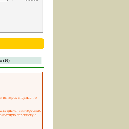
 (10)
и вы здесь впервые, то
жать диалог в интересных
приватную переписку с