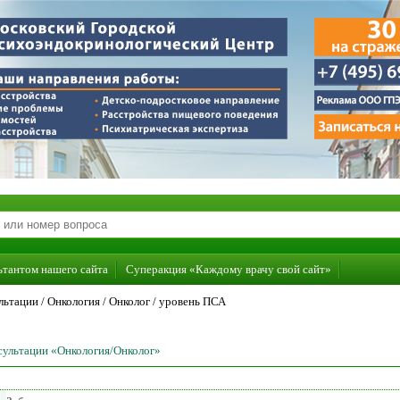
ьтантом нашего сайта
Суперакция «Каждому врачу свой сайт»
льтации /
Онкология
/
Онколог
/
уровень ПСА
нсультации «Онкология/Онколог»