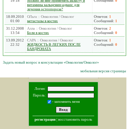
19:18
Можно ли мне применять акласту и
Сообщений:
0
витамины кальцемин-адванс для
лечения остеопороза?
18.09.2010
ОЛьга :: Онкология / Онколог
Ответов:
1
01:00
метастазы в костях
Сообщений:
1
31.12.2008
Алла :: Онкология / Онколог
Ответов:
2
13:54
Боли в костях
Сообщений:
0
13.09.2012
САРА :: Онкология / Онколог
Ответов:
1
22:32
ЖИДКОСТЬ В ЛЕГКИХ ПОСЛЕ
Сообщений:
0
БАНДРОНАТА
Задать новый вопрос в консультации «Онкология/Онколог»
мобильная версия страницы
Логин:
Пароль:
- запомнить меня
регистрация
|
восстановить пароль