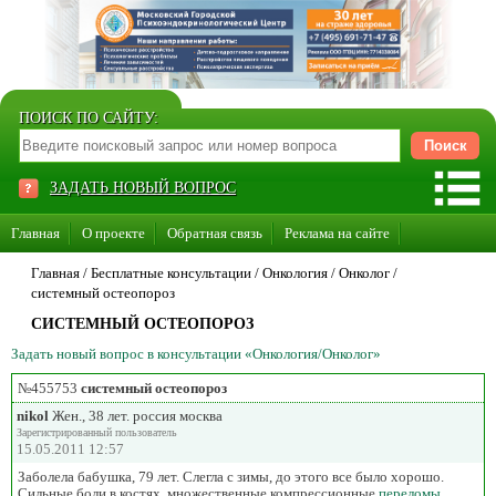
ПОИСК ПО САЙТУ:
ЗАДАТЬ НОВЫЙ ВОПРОС
Главная
О проекте
Обратная связь
Реклама на сайте
Стать консультантом нашего сайта
Главная
/ Бесплатные консультации /
Онкология
/
Онколог
/
системный остеопороз
Суперакция «Каждому врачу свой сайт»
СИСТЕМНЫЙ ОСТЕОПОРОЗ
Задать новый вопрос в консультации «Онкология/Онколог»
№455753
системный остеопороз
nikol
Жен., 38 лет. россия москва
Зарегистрированный пользователь
15.05.2011 12:57
Заболела бабушка, 79 лет. Слегла с зимы, до этого все было хорошо.
Сильные боли в костях, множественные компрессионные
переломы