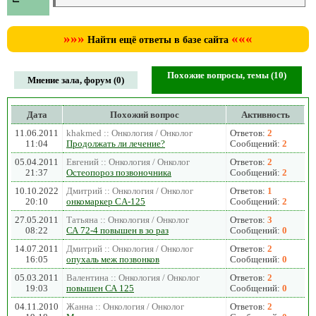
»»»
«««
Найти ещё ответы в базе сайта
Похожие вопросы, темы (10)
Мнение зала, форум (0)
Дата
Похожий вопрос
Активность
11.06.2011
khakmed :: Онкология / Онколог
Ответов:
2
11:04
Продолжать ли лечение?
Сообщений:
2
05.04.2011
Евгений :: Онкология / Онколог
Ответов:
2
21:37
Остеопороз позвоночника
Сообщений:
2
10.10.2022
Дмитрий :: Онкология / Онколог
Ответов:
1
20:10
онкомаркер CA-125
Сообщений:
2
27.05.2011
Татьяна :: Онкология / Онколог
Ответов:
3
08:22
СА 72-4 повышен в зо раз
Сообщений:
0
14.07.2011
Дмитрий :: Онкология / Онколог
Ответов:
2
16:05
опухаль меж позвонков
Сообщений:
0
05.03.2011
Валентина :: Онкология / Онколог
Ответов:
2
19:03
повышен СА 125
Сообщений:
0
04.11.2010
Жанна :: Онкология / Онколог
Ответов:
2