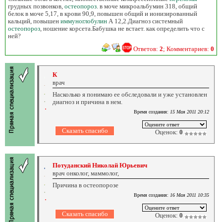
грудных позвонков,
остеопороз
. в моче микроальбумин 318, общий
белок в моче 5,17, в крови 90,9, повышен общий и ионизированный
кальций, повышен
иммуноглобулин
А 12,2.Диагноз системный
остеопороз
, ношение корсета.Бабушка не встает. как определить что с
ней?
Ответов:
2
; Комментариев:
0
К
врач
Насколько я понимаю ее обследовали и уже установлен
диагноз и причина в нем.
Время создания:
15 Мая 2011 20:12
Оценок:
0
Потуданский Николай Юрьевич
врач онколог, маммолог,
Причина в остеопорозе
Время создания:
16 Мая 2011 10:35
Оценок:
0